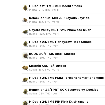
HiDealz 21/1 MS MOI Mochi smalls
Indica · 21% THC · vor 1T
Remexian 18/1 MHI JJR Joyous Joyride
Indica · 18% THC · vor 8T
Coyote Valley 22/1 PWK Pinewood Kush
Hybrid · 22% THC · vor 1T
HiDealz 24/1 MS Honeydew Haze Smalls
Hybrid · 24% THC · vor 1T
BUUO 20/1 TMS Black Marble
Hybrid · 20% THC · vor 1T
Materia AND 16/1 Andes
Sativa · 16% THC · vor 8T
HiDealz 24/1 MS PMM Permanent Marker smalls
Hybrid · 24% THC · vor 1T
Remexian 24/1 PRT SCK Strawberry Cookies
Sativa · 25% THC · vor 14T
HiDealz 24/1 MS PIK Pink Kush smalls