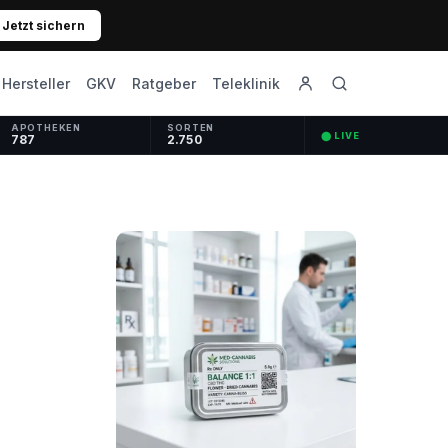
Jetzt sichern
GKV
Ratgeber
Hersteller
Teleklinik
APOTHEKEN
SORTEN
⬤ LIVE
787
2.750