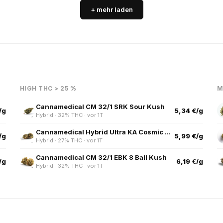
+ mehr laden
HIGH THC > 25 %
M
Cannamedical CM 32/1 SRK Sour Kush
/g
5,34 €/g
Hybrid · 32% THC · vor 1T
Cannamedical Hybrid Ultra KA Cosmic Mac
/g
5,99 €/g
Hybrid · 27% THC · vor 1T
Cannamedical CM 32/1 EBK 8 Ball Kush
/g
6,19 €/g
Hybrid · 32% THC · vor 1T