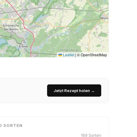
Leaflet
|
© OpenStreetMap
Jetzt Rezept holen →
0 SORTEN
169 Sorten