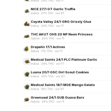
Indica · 24% THC · vor 1T
NICE 27/1 GT Garlic Truffle
Indica · 27% THC · vor 8T
Coyote Valley 24/1 GRG Grizzly Glue
Indica · 24% THC · vor 1T
THC AKUT OHS 20 NP Neon Princess
Hybrid · 20% THC · vor 1T
Drapalin 17/1 Activex
Sativa · 17% THC · vor 1T
Medical Saints 24/1 PLC Platinum Garlic
Indica · 24% THC · vor 1T
Luana 20/1 GSC Girl Scout Cookies
Indica · 20% THC · vor 8T
Medical Saints 18/1 MGE Mango Gelato
Indica · 18% THC · vor 8T
Greenseal 24/1 GUB Guava Bars
Hybrid · 24% THC · vor 1T