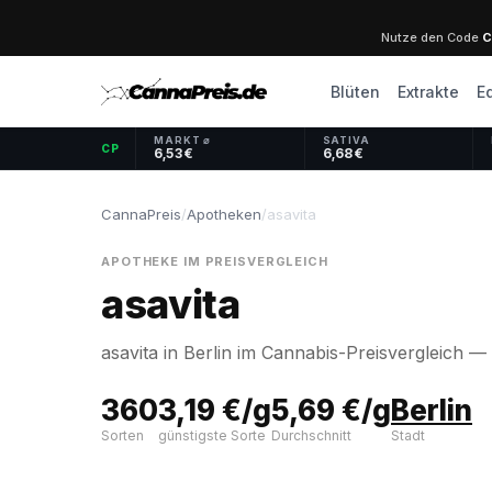
Nutze den Code
C
Blüten
Extrakte
E
MARKT ⌀
SATIVA
CP
6,53 €
6,68 €
CannaPreis
/
Apotheken
/
asavita
APOTHEKE IM PREISVERGLEICH
asavita
asavita in Berlin im Cannabis-Preisvergleich — 3
360
3,19 €/g
5,69 €/g
Berlin
Sorten
günstigste Sorte
Durchschnitt
Stadt