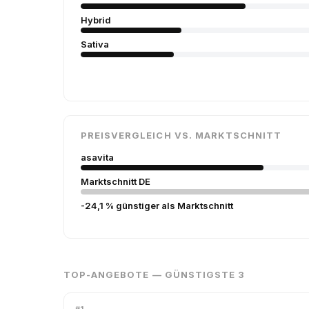
Hybrid
Sativa
PREISVERGLEICH VS. MARKTSCHNITT
asavita
Marktschnitt DE
-24,1 % günstiger als Marktschnitt
TOP-ANGEBOTE — GÜNSTIGSTE 3