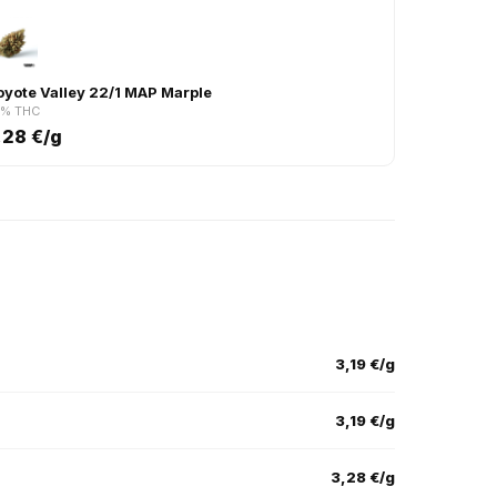
3
oyote Valley 22/1 MAP Marple
2% THC
,28 €/g
3,19 €/g
3,19 €/g
3,28 €/g