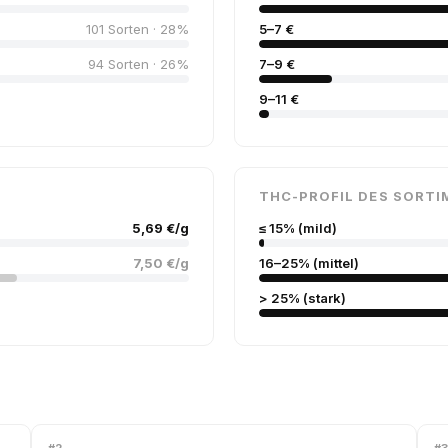
101 Sorten · 28%
5–7 €
94 Sorten · 26%
7–9 €
9–11 €
THC-PROFIL DES SORTI
5,69 €/g
≤ 15% (mild)
7,50 €/g
16–25% (mittel)
> 25% (stark)