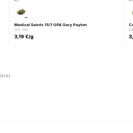
#2
#
Medical Saints 15/1 GPA Gary Payton
C
15% THC
2
3,19 €/g
3
EIS)