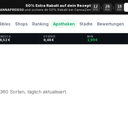
50% Extra Rabatt auf dein Rezept
12
26
17
:
:
ANNAPREIS50
und sichere dir 50% Rabatt bei CannaZen
STD
MIN
SEK
dibles
Shops
Ranking
Apotheken
Städte
Bewertungen
INDICA
HYBRID
MIN
6,52 €
6,46 €
1,99 €
60 Sorten, täglich aktualisiert.