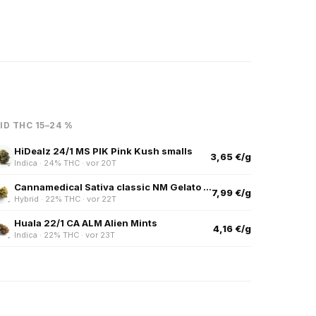
ID THC 15–24 %
HiDealz 24/1 MS PIK Pink Kush smalls
3,65 €/g
Indica · 24% THC · vor 20T
Cannamedical Sativa classic NM Gelato Dream
7,99 €/g
Hybrid · 22% THC · vor 22T
Huala 22/1 CA ALM Alien Mints
4,16 €/g
Indica · 22% THC · vor 23T