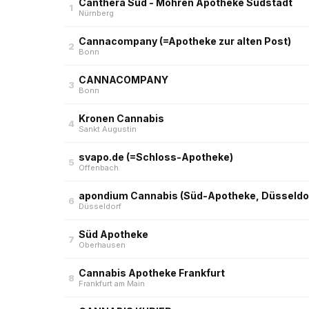
Canthera Süd - Mohren Apotheke Südstadt
1
Nürnberg
Cannacompany (=Apotheke zur alten Post)
2
Bonn
CANNACOMPANY
3
Bonn
Kronen Cannabis
4
Sankt Augustin
svapo.de (=Schloss-Apotheke)
5
Offenbach
apondium Cannabis (Süd-Apotheke, Düsseldo
6
Düsseldorf
Süd Apotheke
7
Oberhausen
Cannabis Apotheke Frankfurt
8
Frankfurt am Main