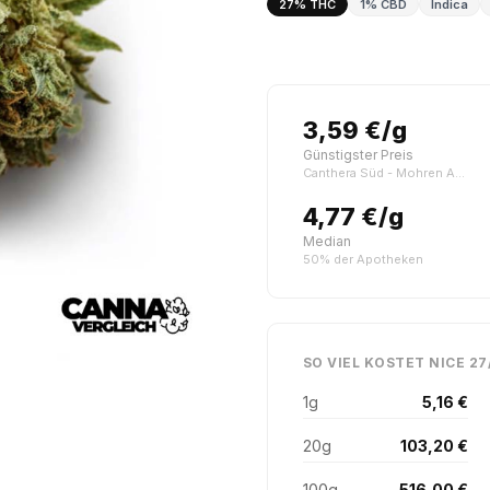
27% THC
1% CBD
Indica
3,59 €/g
Günstigster Preis
Canthera Süd - Mohren Apotheke Südstadt
4,77 €/g
Median
50% der Apotheken
SO VIEL KOSTET NICE 27
1g
5,16 €
20g
103,20 €
100g
516,00 €