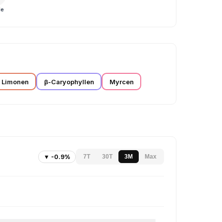
le
Limonen
β-Caryophyllen
Myrcen
▼ -0.9%
7T
30T
3M
Max