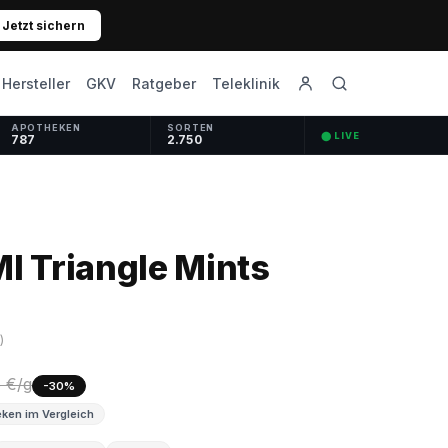
Jetzt sichern
GKV
Ratgeber
Hersteller
Teleklinik
APOTHEKEN
SORTEN
⬤ LIVE
787
2.750
I Triangle Mints
)
6 €/g
-30%
ken im Vergleich