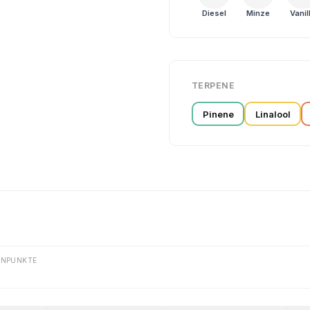
Diesel
Minze
Vanil
TERPENE
Pinene
Linalool
ENPUNKTE