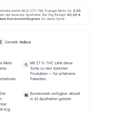
otheke bietet NICE 27/1 TMI Triangle Mints für
3,59
als die teuerste Apotheke. Bei 10g Rezept:
63,90 €
dem Durchschnittspreis
für diese Sorte.
🧬
Genetik:
Indica
le Mints
Mit 27 % THC zählt diese
💪
ante
Sorte zu den stärksten
Produkten — für erfahrene
erbetonte
Patienten.
 Der
Bundesweit verfügbar: aktuell
🏪
n
in 42 Apotheken gelistet.
rster
39 €/g.