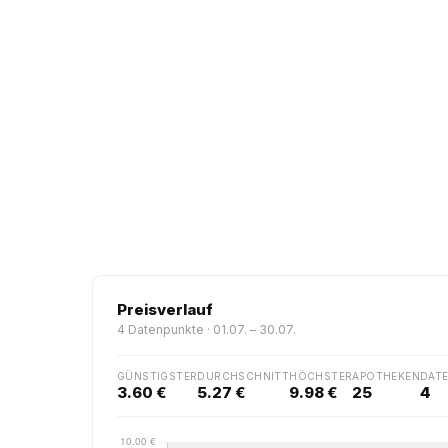
Preisverlauf
4 Datenpunkte · 01.07. – 30.07.
GÜNSTIGSTER
DURCHSCHNITT
HÖCHSTER
APOTHEKEN
DAT
3.60 €
5.27 €
9.98 €
25
4