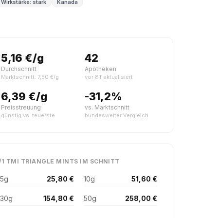
Wirkstärke: stark
Kanada
5,16 €/g
42
Durchschnitt
Apotheken
Marktschnitt: 7,50 €/g
vor 8T aktualisiert
6,39 €/g
-31,2%
Preisstreuung
vs. Marktschnitt
günstig vs. teuerste
bundesweiter Vergleich
/1 TMI TRIANGLE MINTS IM SCHNITT
5g
25,80 €
10g
51,60 €
30g
154,80 €
50g
258,00 €