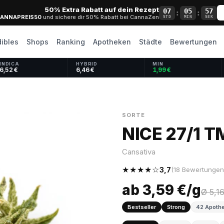
50% Extra Rabatt auf dein Rezept
07
05
56
:
:
ANNAPREIS50
und sichere dir 50% Rabatt bei CannaZen
STD
MIN
SEK
dibles
Shops
Ranking
Apotheken
Städte
Bewertungen
INDICA
HYBRID
MIN
6,52 €
6,46 €
1,99 €
SORTE
NICE 27/1 TM
Cansativa
★★★★☆
3,7
(18 Bewertungen
ab 3,59 €/g
Ø 5,1
Bestseller
Strong
42 Apothe