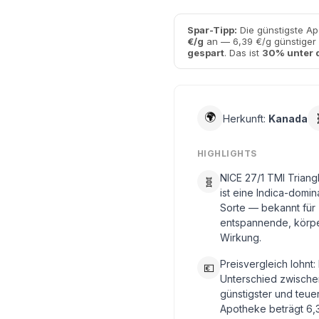
Spar-Tipp:
Die günstigste Ap
€/g
an — 6,39 €/g günstiger 
gespart
. Das ist
30% unter 
🌍
Herkunft:
Kanada
HIGHLIGHTS
NICE 27/1 TMI Triang
🧬
ist eine Indica-domin
Sorte — bekannt für
entspannende, körp
Wirkung.
Preisvergleich lohnt:
💶
Unterschied zwische
günstigster und teue
Apotheke beträgt 6,