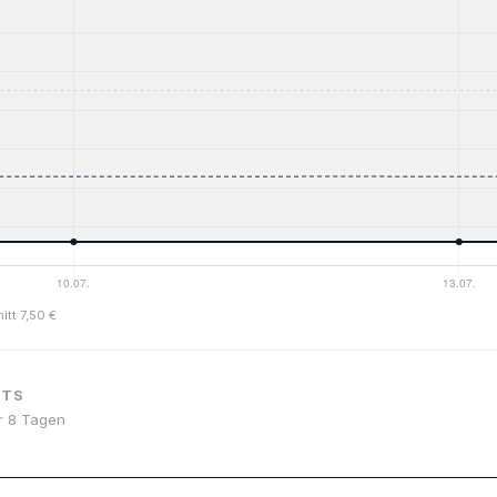
itt 7,50 €
NTS
or 8 Tagen