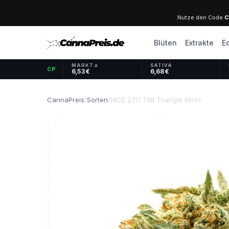
Nutze den Code
C
Blüten
Extrakte
E
MARKT ⌀
SATIVA
CP
6,53 €
6,68 €
CannaPreis
/
Sorten
/
NICE 27/1 TMI Triangle Mints