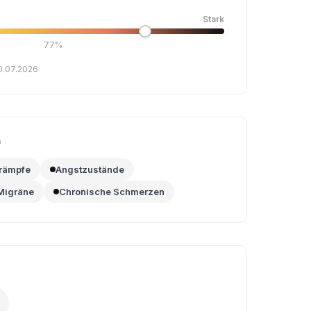
Stark
77%
30.07.2026
G
rämpfe
Angstzustände
Migräne
Chronische Schmerzen