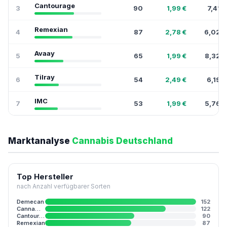
Cantourage
3
90
1,99 €
7,41 €
Remexian
4
87
2,78 €
6,02 €
Avaay
5
65
1,99 €
8,32 €
Tilray
6
54
2,49 €
6,19 €
IMC
7
53
1,99 €
5,76 €
Marktanalyse
Cannabis Deutschland
Top Hersteller
nach Anzahl verfügbarer Sorten
Demecan
152
Cannamedical
122
Cantourage
90
Remexian
87