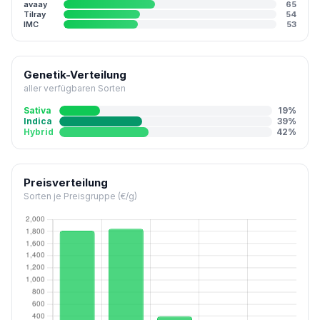
avaay
65
Tilray
54
IMC
53
Genetik-Verteilung
aller verfügbaren Sorten
Sativa
19%
Indica
39%
Hybrid
42%
Preisverteilung
Sorten je Preisgruppe (€/g)