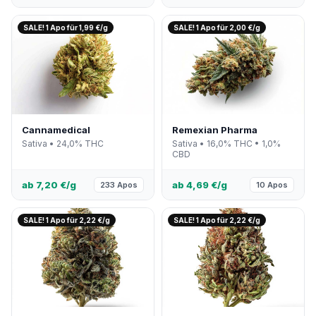
SALE! 1 Apo für 1,99 €/g
SALE! 1 Apo für 2,00 €/g
Cannamedical
Remexian Pharma
Sativa • 24,0% THC
Sativa • 16,0% THC • 1,0%
CBD
ab 7,20 €/g
ab 4,69 €/g
233 Apos
10 Apos
SALE! 1 Apo für 2,22 €/g
SALE! 1 Apo für 2,22 €/g