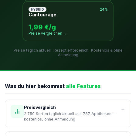
24%
HYBRID
Cantourage
1,99 €/g
Preise vergleichen →
Preise täglich aktuell · Rezept erforderlich · Kostenlos & ohne
Anmeldung
Was du hier bekommst
alle Features
Preisvergleich
→
2.750 Sorten täglich aktuell aus 787 Apotheken —
kostenlos, ohne Anmeldung