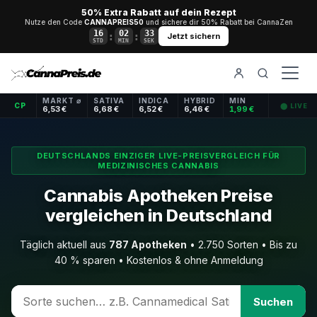
50% Extra Rabatt auf dein Rezept
Nutze den Code
CANNAPREIS50
und sichere dir 50% Rabatt bei CannaZen
16
02
32
:
:
Jetzt sichern
STD
MIN
SEK
MARKT ⌀
SATIVA
INDICA
HYBRID
MIN
CP
⬤ LIVE
6,53 €
6,68 €
6,52 €
6,46 €
1,99 €
DEUTSCHLANDS EINZIGER LIVE-PREISVERGLEICH FÜR
MEDIZINISCHES CANNABIS
Cannabis Apotheken Preise
vergleichen in Deutschland
Täglich aktuell aus
787 Apotheken
• 2.750 Sorten • Bis zu
40 % sparen • Kostenlos & ohne Anmeldung
Suchen