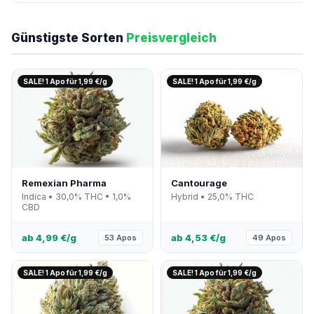
Günstigste Sorten
Preisvergleich
SALE! 1 Apo für 1,99 €/g
SALE! 1 Apo für 1,99 €/g
Remexian Pharma
Cantourage
Indica • 30,0% THC • 1,0%
Hybrid • 25,0% THC
CBD
ab 4,99 €/g
ab 4,53 €/g
53 Apos
49 Apos
SALE! 1 Apo für 1,99 €/g
SALE! 1 Apo für 1,99 €/g