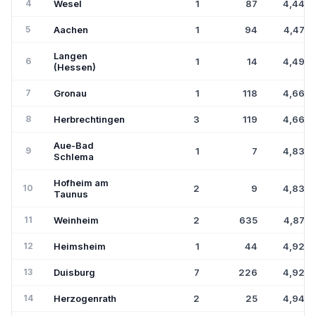
4
Wesel
1
87
4,44€
5
Aachen
1
94
4,47€
Langen
6
1
14
4,49€
(Hessen)
7
Gronau
1
118
4,66€
8
Herbrechtingen
3
119
4,66€
Aue-Bad
9
1
7
4,83€
Schlema
Hofheim am
10
2
9
4,83€
Taunus
11
Weinheim
2
635
4,87€
12
Heimsheim
1
44
4,92€
13
Duisburg
7
226
4,92€
14
Herzogenrath
2
25
4,94€