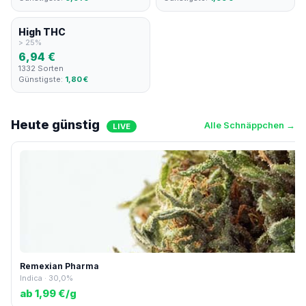
High THC
> 25%
6,94 €
1332 Sorten
Günstigste:
1,80 €
Heute günstig
Alle Schnäppchen →
LIVE
Remexian Pharma
Indica · 30,0%
ab 1,99 €/g