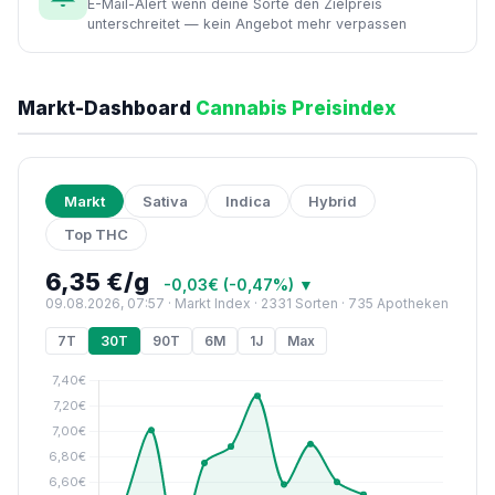
E-Mail-Alert wenn deine Sorte den Zielpreis
unterschreitet — kein Angebot mehr verpassen
Markt-Dashboard
Cannabis Preisindex
Markt
Sativa
Indica
Hybrid
Top THC
6,35 €/g
-0,03€ (-0,47%) ▼
09.08.2026, 07:57 · Markt Index · 2331 Sorten · 735 Apotheken
7T
30T
90T
6M
1J
Max