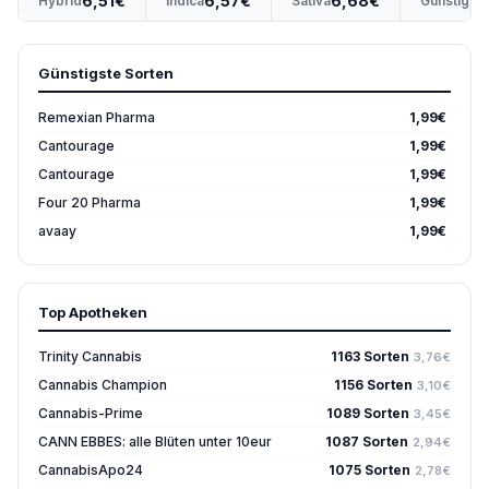
6,51€
6,57€
6,68€
Hybrid
Indica
Sativa
Günstigst
Günstigste Sorten
Remexian Pharma
1,99€
Cantourage
1,99€
Cantourage
1,99€
Four 20 Pharma
1,99€
avaay
1,99€
Top Apotheken
Trinity Cannabis
1163 Sorten
3,76€
Cannabis Champion
1156 Sorten
3,10€
Cannabis-Prime
1089 Sorten
3,45€
CANN EBBES: alle Blüten unter 10eur
1087 Sorten
2,94€
CannabisApo24
1075 Sorten
2,78€