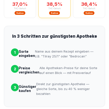
37,0%
38,5%
36,4%
THC-Gehalt
THC-Gehalt
THC-Gehalt
Sativa
Sativa
Sativa
In 3 Schritten zur günstigsten Apotheke
Sorte
Name aus deinem Rezept eingeben —
1
eingeben
z.B. "Tilray 25/1" oder "Bedrocan"
Preise
Alle Apotheken-Preise für deine Sorte
2
vergleichen
auf einen Blick — mit Preisverlauf
Direkt zur günstigsten Apotheke —
Günstiger
3
gleiche Sorte, bis zu 40 % weniger
kaufen
bezahlen