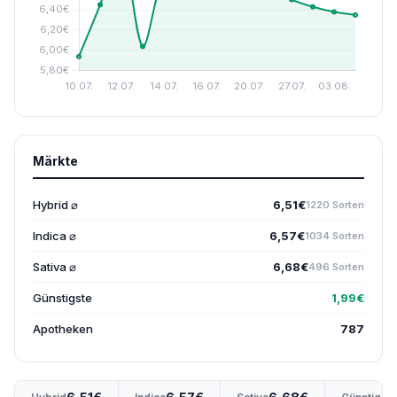
Märkte
Hybrid ⌀
6,51€
1220 Sorten
Indica ⌀
6,57€
1034 Sorten
Sativa ⌀
6,68€
496 Sorten
Günstigste
1,99€
Apotheken
787