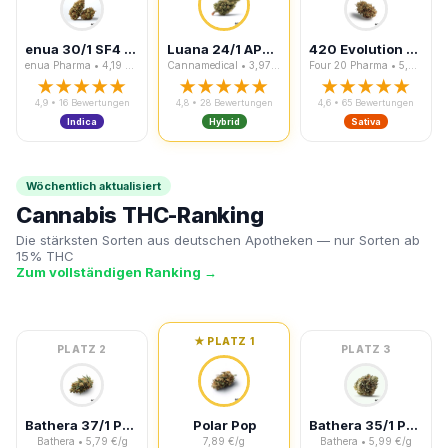
enua 30/1 SF4 CA BBK Bubba Kush
Luana 24/1 APE Sour Ape
420 Evolution 27/1 CA PEX Pineapple Fruz
enua Pharma • 4,19 €/g
Cannamedical • 3,97 €/g
Four 20 Pharma • 5,49 €/g
★★★★★
★★★★★
★★★★★
4,9 • 16 Bewertungen
4,8 • 28 Bewertungen
4,6 • 65 Bewertungen
Indica
Hybrid
Sativa
Wöchentlich aktualisiert
Cannabis THC-Ranking
Die stärksten Sorten aus deutschen Apotheken — nur Sorten ab
15% THC
Zum vollständigen Ranking →
★ PLATZ 1
PLATZ 2
PLATZ 3
Bathera 37/1 PP Polar Pop
Polar Pop
Bathera 35/1 PP Polar Pop
Bathera • 5,79 €/g
7,89 €/g
Bathera • 5,99 €/g