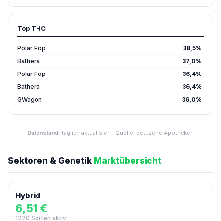
Top THC
Polar Pop
38,5%
Bathera
37,0%
Polar Pop
36,4%
Bathera
36,4%
GWagon
36,0%
Datenstand:
täglich aktualisiert · Quelle: deutsche Apotheken
Sektoren & Genetik
Marktübersicht
Hybrid
6,51 €
1220 Sorten aktiv