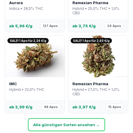
Aurora
Remexian Pharma
Indica • 28,5% THC
Hybrid • 25,0% THC • 1,0%
CBD
ab 5,96 €/g
ab 3,75 €/g
127 Apos
24 Apos
SALE! 1 Apo für 2,34 €/g
SALE! 1 Apo für 2,40 €/g
IMC
Remexian Pharma
Hybrid • 22,0% THC
Hybrid • 27,0% THC • 1,0%
CBD
ab 2,99 €/g
ab 3,97 €/g
48 Apos
15 Apos
Alle günstigen Sorten ansehen →