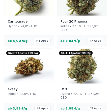
Cantourage
Four 20 Pharma
Hybrid • 24,0% THC
Indica • 27,0% THC • 1,0%
CBD
ab 4,00 €/g
ab 3,94 €/g
143 Apos
47 Apos
SALE! 1 Apo für 1,99 €/g
SALE! 1 Apo für 1,99 €/g
avaay
IMC
Indica • 23,0% THC
Hybrid • 22,0% THC • 1,0%
CBD
ab 3,99 €/g
ab 2,98 €/g
42 Apos
13 Apos