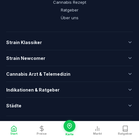
Cannabis Rezept
Ratgeber
Über uns
Strain Klassiker
Strain Newcomer
Cannabis Arzt & Telemedizin
Indikationen & Ratgeber
Städte
Ein Service von
CannaZen.de
Redaktion
Impressum
Datenschutz
Cookie-Einstellungen
Start
Preise
Markt
Ratgeber
Karte