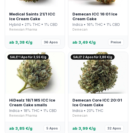
Medical Saints 21/1 ICC
Demecan ICC 16:01 Ice
Ice Cream Cake
Cream Cake
Hybrid • 21% THC • 1% CBD
Indica • 16% THC • 1% CBD
Remexian Pharma
Demecan
ab 3,38 €/g
ab 3,49 €/g
36 Apos
Preise
SALE! 1 Apo für 3,55 €/g
SALE! 2 Apos für 3,80 €/g
HiDealz 18/1 MS ICC Ice
Demecan Core ICC 20:01
Cream Cake smalls
Ice Cream Cake
Indica • 18% THC • 1% CBD
Indica • 20% THC
Remexian Pharma
Demecan
ab 3,85 €/g
ab 3,99 €/g
5 Apos
32 Apos