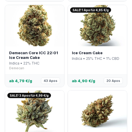
SALE! 1 Apo für 4,85 €/g
Demecan Core ICC 22:01
Ice Cream Cake
Ice Cream Cake
Indica • 25% THC • 1% CBD
Indica • 22% THC
Demecan
ab 4,79 €/g
ab 4,90 €/g
43 Apos
20 Apos
SALE! 3 Apos für 4,99 €/g