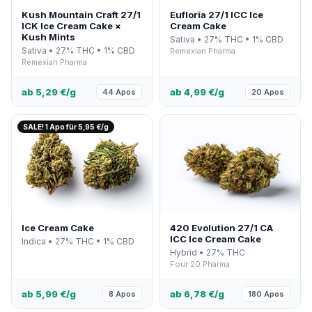
Kush Mountain Craft 27/1
Eufloria 27/1 ICC Ice
ICK Ice Cream Cake ×
Cream Cake
Kush Mints
Sativa • 27% THC • 1% CBD
Sativa • 27% THC • 1% CBD
Remexian Pharma
Remexian Pharma
ab 5,29 €/g
ab 4,99 €/g
44 Apos
20 Apos
SALE! 1 Apo für 5,95 €/g
Ice Cream Cake
420 Evolution 27/1 CA
ICC Ice Cream Cake
Indica • 27% THC • 1% CBD
Hybrid • 27% THC
Four 20 Pharma
ab 5,99 €/g
ab 6,78 €/g
8 Apos
180 Apos