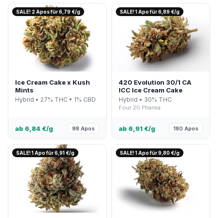
SALE! 2 Apos für 6,79 €/g
SALE! 1 Apo für 6,89 €/g
Ice Cream Cake x Kush
420 Evolution 30/1 CA
Mints
ICC Ice Cream Cake
Hybrid • 27% THC • 1% CBD
Hybrid • 30% THC
Four 20 Pharma
ab 6,84 €/g
ab 6,91 €/g
98 Apos
180 Apos
SALE! 1 Apo für 6,91 €/g
SALE! 1 Apo für 9,80 €/g