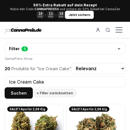
50% Extra Rabatt auf dein Rezept
Nutze den Code
CANNAPREIS50
und sichere dir 50% Rabatt bei CannaZen
18
11
18
:
:
Jetzt sichern
STD
MIN
SEK
Filter
1
CannaPreis
/
Shop
20
Produkte für "Ice Cream Cake"
Suchen
× Filter zurücksetzen
SALE! 1 Apo für 2,68 €/g
SALE! 1 Apo für 2,68 €/g