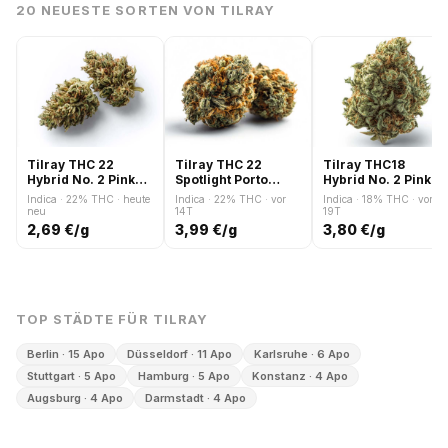
20 NEUESTE SORTEN VON TILRAY
Tilray THC 22
Tilray THC 22
Tilray THC18
Hybrid No. 2 Pink
Spotlight Porto
Hybrid No. 2 Pink
Kush
Purps
Kush
Indica · 22% THC · heute
Indica · 22% THC · vor
Indica · 18% THC · vor
neu
14T
19T
2,69 €/g
3,99 €/g
3,80 €/g
TOP STÄDTE FÜR TILRAY
Berlin · 15 Apo
Düsseldorf · 11 Apo
Karlsruhe · 6 Apo
Stuttgart · 5 Apo
Hamburg · 5 Apo
Konstanz · 4 Apo
Augsburg · 4 Apo
Darmstadt · 4 Apo