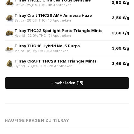
Tilray THC25 Craft Jean Guy Bienville
3,50 €/g
Sativa · 25,0% THC · 38 Apotheken
Tilray Craft THC28 AMH Amnesia Haze
3,59 €/g
Sativa · 28,0% THC · 10 Apotheken
Tilray THC22 Spotlight Porto Triangle Mints
3,68 €/g
Hybrid · 22,0% THC · 21 Apotheken
Tilray THC 18 Hybrid No. 5 Purps
3,69 €/g
Indica · 18,0% THC · 5 Apotheken
Tilray CRAFT THC28 TRM Triangle Mints
3,69 €/g
Hybrid · 28,0% THC · 20 Apotheken
+ mehr laden (15)
HÄUFIGE FRAGEN ZU TILRAY