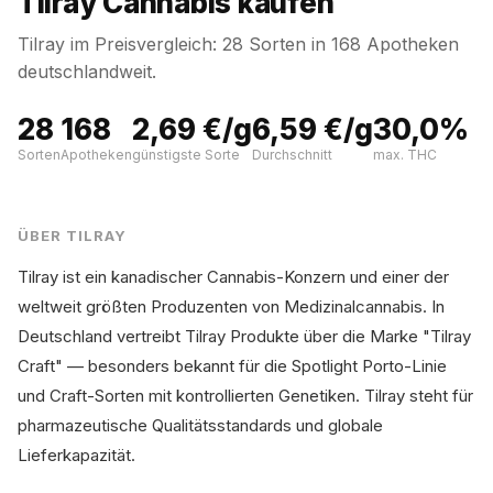
Tilray Cannabis kaufen
Tilray im Preisvergleich: 28 Sorten in 168 Apotheken
deutschlandweit.
28
168
2,69 €/g
6,59 €/g
30,0%
Sorten
Apotheken
günstigste Sorte
Durchschnitt
max. THC
ÜBER TILRAY
Tilray ist ein kanadischer Cannabis-Konzern und einer der
weltweit größten Produzenten von Medizinalcannabis. In
Deutschland vertreibt Tilray Produkte über die Marke "Tilray
Craft" — besonders bekannt für die Spotlight Porto-Linie
und Craft-Sorten mit kontrollierten Genetiken. Tilray steht für
pharmazeutische Qualitätsstandards und globale
Lieferkapazität.