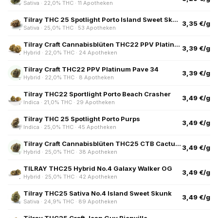
Sativa · 22,0% THC · 11 Apotheken
Tilray THC 25 Spotlight Porto Island Sweet Skunk
3,35 €/g
Sativa · 25,0% THC · 53 Apotheken
Tilray Craft Cannabisblüten THC22 PPV Platinum Pave
3,39 €/g
Hybrid · 22,0% THC · 24 Apotheken
Tilray Craft THC22 PPV Platinum Pave 34
3,39 €/g
Hybrid · 22,0% THC · 8 Apotheken
Tilray THC22 Sportlight Porto Beach Crasher
3,49 €/g
Indica · 21,0% THC · 29 Apotheken
Tilray THC 25 Spotlight Porto Purps
3,49 €/g
Indica · 25,0% THC · 45 Apotheken
Tilray Craft Cannabisblüten THC25 CTB Cactus Breath
3,49 €/g
Hybrid · 25,0% THC · 38 Apotheken
TILRAY THC25 Hybrid No.4 Galaxy Walker OG
3,49 €/g
Hybrid · 25,0% THC · 42 Apotheken
Tilray THC25 Sativa No.4 Island Sweet Skunk
3,49 €/g
Sativa · 24,9% THC · 89 Apotheken