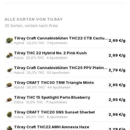
ALLE SORTEN VON TILRAY
35 Sorten, sortiert nach Preis
Tilray Craft Cannabisblüten THC22 CTB Cactus Breath
2,69 €/g
Hybrid · 22,0% THC · 7 Apotheken
Tilray THC 22 Hybrid No. 2 Pink Kush
2,69 €/g
Indica · 22,0% THC · 4 Apotheken
Tilray Craft Cannabisblüten THC25 PPV Platinum Pave
2,79 €/g
Hybrid · 25,0% THC · 53 Apotheken
Tilray CRAFT THC30 TRM Triangle Mints
2,95 €/g
Hybrid · 30,0% THC · 44 Apotheken
Tilray THC 15 Spotlight Porto Blueberry
2,95 €/g
Indica · 15,0% THC · 71 Apotheken
Tilray CRAFT THC20 SNS Sunset Sherbet
2,99 €/g
Indica · 20,0% THC · 8 Apotheken
Tilray Craft THC22 AMH Amnesia Haze
3,29 €/g