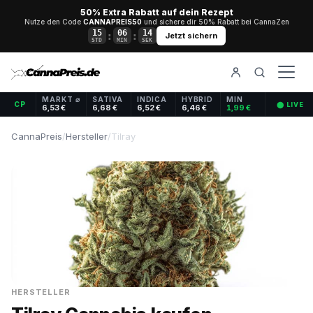
50% Extra Rabatt auf dein Rezept
Nutze den Code
CANNAPREIS50
und sichere dir 50% Rabatt bei CannaZen
15
06
13
:
:
Jetzt sichern
STD
MIN
SEK
MARKT ⌀
SATIVA
INDICA
HYBRID
MIN
CP
⬤ LIVE
6,53 €
6,68 €
6,52 €
6,46 €
1,99 €
CannaPreis
/
Hersteller
/
Tilray
HERSTELLER