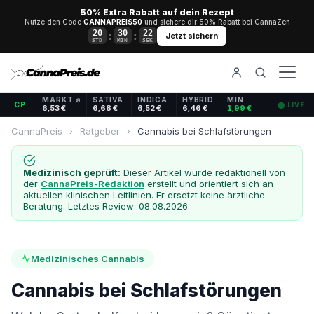
50% Extra Rabatt auf dein Rezept
Nutze den Code
CANNAPREIS50
und sichere dir 50% Rabatt bei CannaZen
20
30
21
:
:
Jetzt sichern
STD
MIN
SEK
MARKT ⌀
SATIVA
INDICA
HYBRID
MIN
CP
⬤ LIVE
6,53 €
6,68 €
6,52 €
6,46 €
1,99 €
CannaPreis
›
Ratgeber
›
Cannabis bei Schlafstörungen
Medizinisch geprüft:
Dieser Artikel wurde redaktionell von
der
CannaPreis-Redaktion
erstellt und orientiert sich an
aktuellen klinischen Leitlinien. Er ersetzt keine ärztliche
Beratung. Letztes Review: 08.08.2026.
Medizinisches Cannabis
Cannabis bei Schlafstörungen