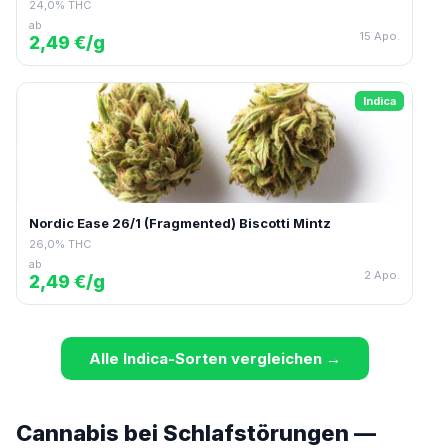
24,0% THC
ab
15 Apo.
2,49 €/g
Indica
Nordic Ease 26/1 (Fragmented) Biscotti Mintz
26,0% THC
ab
2 Apo.
2,49 €/g
Alle Indica-Sorten vergleichen →
Cannabis bei Schlafstörungen —