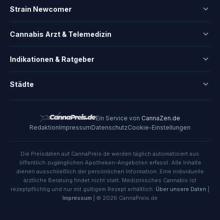
Strain Newcomer
Cannabis Arzt & Telemedizin
Indikationen & Ratgeber
Städte
Ein Service von
CannaZen.de
Redaktion
Impressum
Datenschutz
Cookie-Einstellungen
Die Preisdaten auf CannaPreis.de werden täglich automatisiert aus
öffentlich zugänglichen Apotheken-Angeboten erfasst. Alle Inhalte
dienen ausschließlich der persönlichen Information. Eine individuelle
ärztliche Beratung findet nicht statt. Medizinisches Cannabis ist
rezeptpflichtig und nur mit gültigem Rezept erhältlich.
Über unsere Daten
|
Impressum
| © 2026 CannaPreis.de