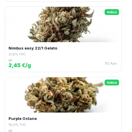
Indica
Nimbus easy 22/1 Gelato
21,8% THC
ab
112 Apo.
2,45 €/g
Indica
Purple Octane
18,0% THC
ab