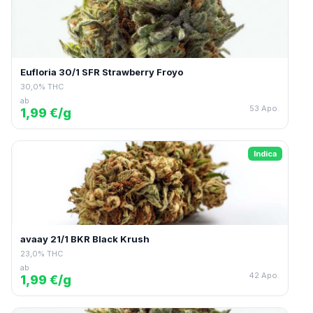
Eufloria 30/1 SFR Strawberry Froyo
30,0% THC
ab
53 Apo.
1,99 €/g
Indica
avaay 21/1 BKR Black Krush
23,0% THC
ab
42 Apo.
1,99 €/g