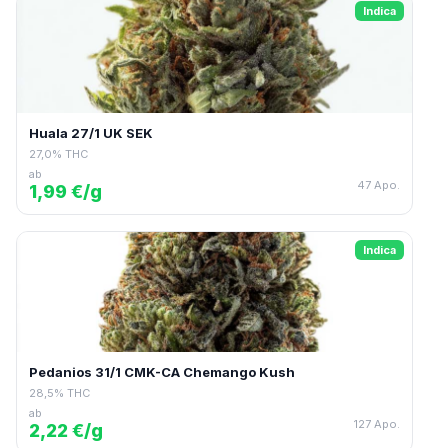
Indica
Huala 27/1 UK SEK
27,0% THC
ab
47 Apo.
1,99 €/g
Indica
Pedanios 31/1 CMK-CA Chemango Kush
28,5% THC
ab
127 Apo.
2,22 €/g