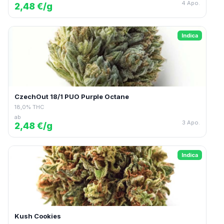
4 Apo.
2,48 €/g
Indica
CzechOut 18/1 PUO Purple Octane
18,0% THC
ab
3 Apo.
2,48 €/g
Indica
Kush Cookies