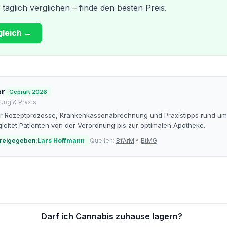
äglich verglichen – finde den besten Preis.
gleich →
er
Geprüft 2026
ung & Praxis
für Rezeptprozesse, Krankenkassenabrechnung und Praxistipps rund um
leitet Patienten von der Verordnung bis zur optimalen Apotheke.
freigegeben:
Lars Hoffmann
Quellen:
BfArM
•
BtMG
Darf ich Cannabis zuhause lagern?