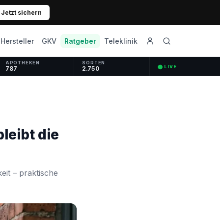
Jetzt sichern
GKV
Ratgeber
Hersteller
Teleklinik
APOTHEKEN
SORTEN
⬤ LIVE
787
2.750
leibt die
eit – praktische