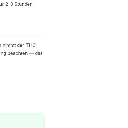
ür 2–3 Stunden
h nimmt der THC-
kung beachten — das