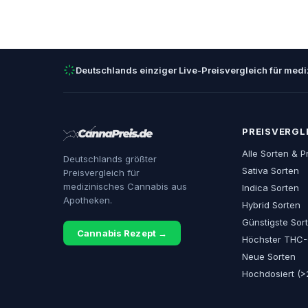
Deutschlands einziger Live-Preisvergleich für med
PREISVERGL
Alle Sorten & P
Deutschlands größter
Sativa Sorten
Preisvergleich für
medizinisches Cannabis aus
Indica Sorten
Apotheken.
Hybrid Sorten
Günstigste Sor
Cannabis Rezept →
Höchster THC-
Neue Sorten
Hochdosiert (