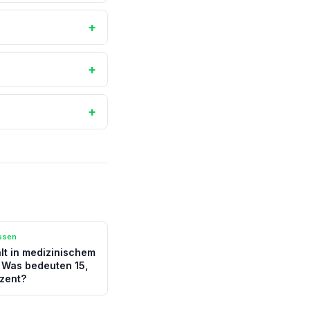
+
+
+
ssen
t in medizinischem
 Was bedeuten 15,
ozent?