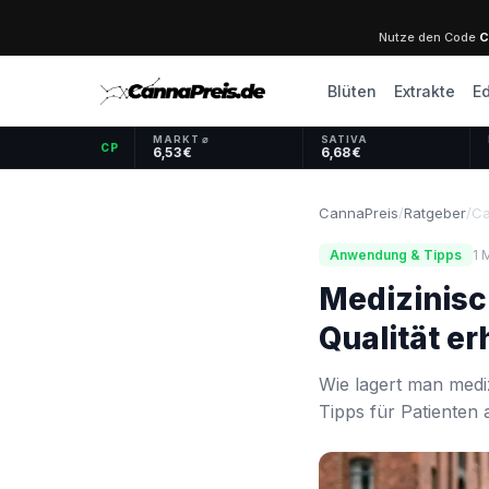
Nutze den Code
C
Blüten
Extrakte
Ed
MARKT ⌀
SATIVA
CP
6,53 €
6,68 €
CannaPreis
/
Ratgeber
/
Ca
Anwendung & Tipps
1 
Medizinisch
Qualität er
Wie lagert man mediz
Tipps für Patienten 