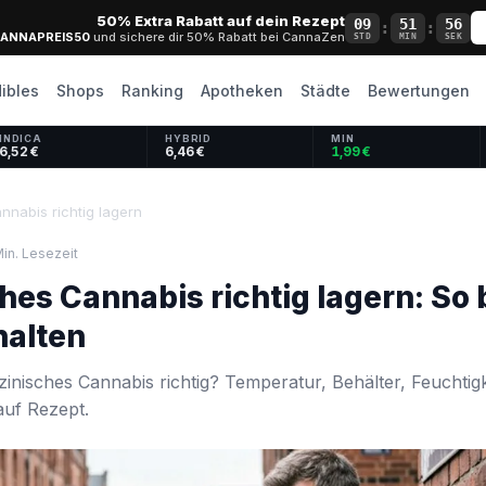
50% Extra Rabatt auf dein Rezept
09
51
56
:
:
ANNAPREIS50
und sichere dir 50% Rabatt bei CannaZen
STD
MIN
SEK
ibles
Shops
Ranking
Apotheken
Städte
Bewertungen
INDICA
HYBRID
MIN
6,52 €
6,46 €
1,99 €
nnabis richtig lagern
Min. Lesezeit
es Cannabis richtig lagern: So b
halten
inisches Cannabis richtig? Temperatur, Behälter, Feuchtigk
auf Rezept.