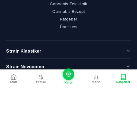
Cannabis Teleklinik
Cannabis Rezept
Ratgeber
Über uns
Strain Klassiker
Strain Newcomer
Cannabis Arzt & Telemedizin
Start
Preise
Markt
Ratgeber
Karte
Indikationen & Ratgeber
Städte
Ein Service von
CannaZen.de