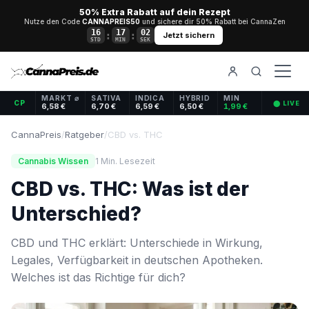
50% Extra Rabatt auf dein Rezept
Nutze den Code
CANNAPREIS50
und sichere dir 50% Rabatt bei CannaZen
16
17
01
:
:
Jetzt sichern
STD
MIN
SEK
MARKT ⌀
SATIVA
INDICA
HYBRID
MIN
CP
⬤ LIVE
6,58 €
6,70 €
6,59 €
6,50 €
1,99 €
CannaPreis
/
Ratgeber
/
CBD vs. THC
Cannabis Wissen
1 Min. Lesezeit
CBD vs. THC: Was ist der
Unterschied?
CBD und THC erklärt: Unterschiede in Wirkung,
Legales, Verfügbarkeit in deutschen Apotheken.
Welches ist das Richtige für dich?