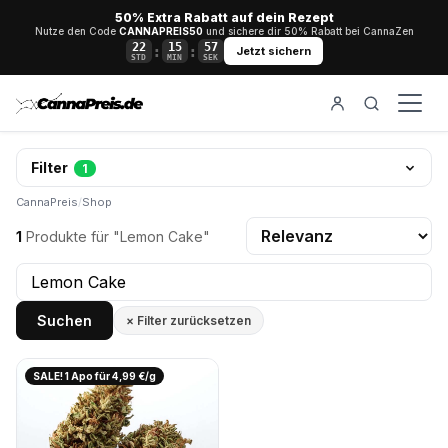
50% Extra Rabatt auf dein Rezept
Nutze den Code
CANNAPREIS50
und sichere dir 50% Rabatt bei CannaZen
22
15
56
:
:
Jetzt sichern
STD
MIN
SEK
Filter
1
CannaPreis
/
Shop
1
Produkte für "Lemon Cake"
Suchen
× Filter zurücksetzen
SALE! 1 Apo für 4,99 €/g