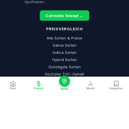
Apotheken.
Cannabis Rezept →
PREISVERGLEICH
Alle Sorten & Preise
Sativa Sorten
Indica Sorten
Hybrid Sorten
Günstigste Sorten
Höchster THC-Gehalt
Neue Sorten
Hochdosiert (>25% THC)
Start
Preise
Markt
Ratgeber
Karte
CANNABIS ALS MEDIZIN
Cannabis auf Rezept
Cannabis Apotheke
Cannabis Arzt