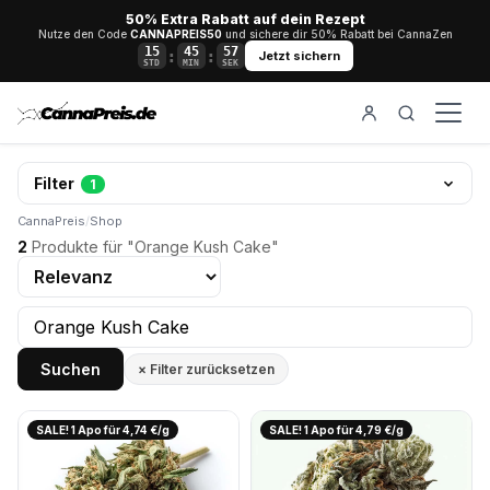
50% Extra Rabatt auf dein Rezept
Nutze den Code
CANNAPREIS50
und sichere dir 50% Rabatt bei CannaZen
15
45
56
:
:
Jetzt sichern
STD
MIN
SEK
Filter
1
CannaPreis
/
Shop
2
Produkte für "Orange Kush Cake"
Suchen
× Filter zurücksetzen
SALE! 1 Apo für 4,74 €/g
SALE! 1 Apo für 4,79 €/g