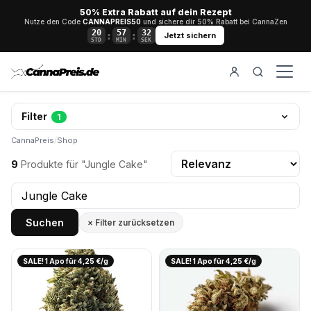
50% Extra Rabatt auf dein Rezept
Nutze den Code
CANNAPREIS50
und sichere dir 50% Rabatt bei CannaZen
20
57
32
:
:
Jetzt sichern
STD
MIN
SEK
Filter
1
CannaPreis
/
Shop
9
Produkte für "Jungle Cake"
Suchen
× Filter zurücksetzen
SALE! 1 Apo für 4,25 €/g
SALE! 1 Apo für 4,25 €/g