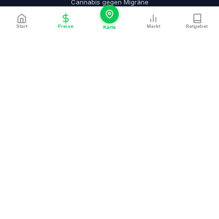
Cannabis gegen Migräne
Alle Krankheiten →
Start
Preise
Markt
Ratgeber
Karte
HAUPTSEITEN
Cannabis Apotheken
Cannabis Hersteller
Cannabis Städte
Cannabis Preise
Cannabis Ranking
Cannabis Teleklinik
Cannabis Rezept
Ratgeber
Über uns
Strain Klassiker
Strain Newcomer