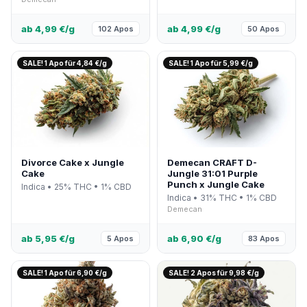
ab 4,99 €/g
ab 4,99 €/g
102 Apos
50 Apos
SALE! 1 Apo für 4,84 €/g
SALE! 1 Apo für 5,99 €/g
Divorce Cake x Jungle
Demecan CRAFT D-
Cake
Jungle 31:01 Purple
Punch x Jungle Cake
Indica • 25% THC • 1% CBD
Indica • 31% THC • 1% CBD
Demecan
ab 5,95 €/g
ab 6,90 €/g
5 Apos
83 Apos
SALE! 1 Apo für 6,90 €/g
SALE! 2 Apos für 9,98 €/g