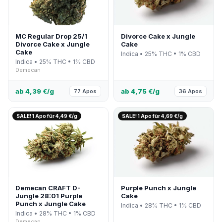
MC Regular Drop 25/1
Divorce Cake x Jungle
Divorce Cake x Jungle
Cake
Cake
Indica • 25% THC • 1% CBD
Indica • 25% THC • 1% CBD
Demecan
ab 4,39 €/g
ab 4,75 €/g
77 Apos
36 Apos
SALE! 1 Apo für 4,49 €/g
SALE! 1 Apo für 4,69 €/g
Demecan CRAFT D-
Purple Punch x Jungle
Jungle 28:01 Purple
Cake
Punch x Jungle Cake
Indica • 28% THC • 1% CBD
Indica • 28% THC • 1% CBD
Demecan