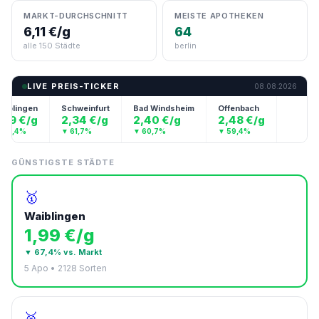
MARKT-DURCHSCHNITT
MEISTE APOTHEKEN
6,11 €/g
64
alle 150 Städte
berlin
LIVE PREIS-TICKER
08.08.2026
aiblingen
Schweinfurt
Bad Windsheim
Offenbach
Weinhe
,99 €/g
2,34 €/g
2,40 €/g
2,48 €/g
2,48 
 67,4%
▼ 61,7%
▼ 60,7%
▼ 59,4%
▼ 59,4%
GÜNSTIGSTE STÄDTE
🥇
Waiblingen
1,99 €/g
▼ 67,4% vs. Markt
5 Apo • 2128 Sorten
🥈