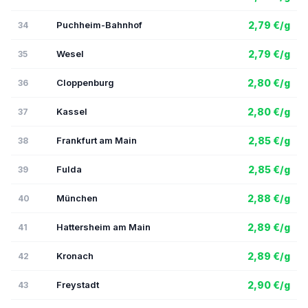
Puchheim-Bahnhof
2,79 €/g
34
Wesel
2,79 €/g
35
Cloppenburg
2,80 €/g
36
Kassel
2,80 €/g
37
Frankfurt am Main
2,85 €/g
38
Fulda
2,85 €/g
39
München
2,88 €/g
40
Hattersheim am Main
2,89 €/g
41
Kronach
2,89 €/g
42
Freystadt
2,90 €/g
43