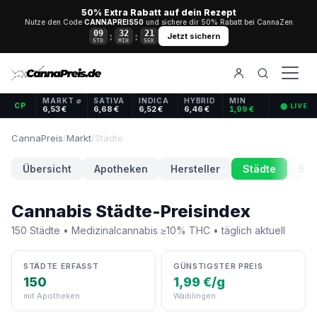
50% Extra Rabatt auf dein Rezept
Nutze den Code
CANNAPREIS50
und sichere dir 50% Rabatt bei CannaZen
09
32
20
:
:
Jetzt sichern
STD
MIN
SEK
MARKT ⌀
SATIVA
INDICA
HYBRID
MIN
CP
⬤ LIVE
6,53 €
6,68 €
6,52 €
6,46 €
1,99 €
CannaPreis
/
Markt
/
Städte
Übersicht
Apotheken
Hersteller
Städte
Sor
Cannabis Städte-Preisindex
150 Städte • Medizinalcannabis ≥10% THC • täglich aktuell
STÄDTE ERFASST
GÜNSTIGSTER PREIS
150
1,99 €/g
mit Apotheken
Waiblingen