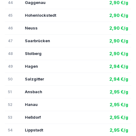
Gaggenau
2,90 €/g
44
Hohenlockstedt
2,90 €/g
45
Neuss
2,90 €/g
46
Saarbrücken
2,90 €/g
47
Stolberg
2,90 €/g
48
Hagen
2,94 €/g
49
Salzgitter
2,94 €/g
50
Ansbach
2,95 €/g
51
Hanau
2,95 €/g
52
Heßdorf
2,95 €/g
53
Lippstadt
2,95 €/g
54