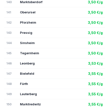
Marktoberdorf
3,50 €/g
140
Oberursel
3,50 €/g
141
Pforzheim
3,50 €/g
142
Pressig
3,50 €/g
143
Sinsheim
3,50 €/g
144
Tegernheim
3,50 €/g
145
Leonberg
3,53 €/g
146
Bielefeld
3,55 €/g
147
Fürth
3,55 €/g
148
Lauterberg
3,55 €/g
149
Marktredwitz
3,55 €/g
150