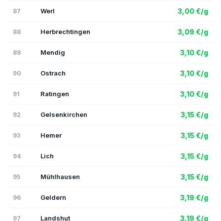
Werl
3,00 €/g
87
Herbrechtingen
3,09 €/g
88
Mendig
3,10 €/g
89
Ostrach
3,10 €/g
90
Ratingen
3,10 €/g
91
Gelsenkirchen
3,15 €/g
92
Hemer
3,15 €/g
93
Lich
3,15 €/g
94
Mühlhausen
3,15 €/g
95
Geldern
3,19 €/g
96
Landshut
3,19 €/g
97