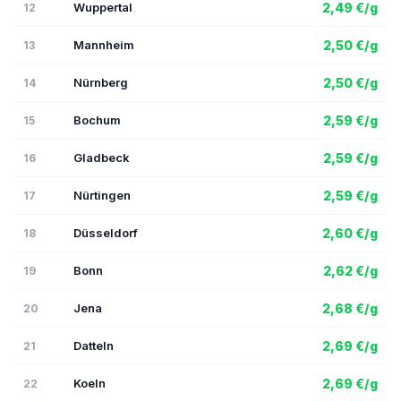
Wuppertal
2,49 €/g
12
Mannheim
2,50 €/g
13
Nürnberg
2,50 €/g
14
Bochum
2,59 €/g
15
Gladbeck
2,59 €/g
16
Nürtingen
2,59 €/g
17
Düsseldorf
2,60 €/g
18
Bonn
2,62 €/g
19
Jena
2,68 €/g
20
Datteln
2,69 €/g
21
Koeln
2,69 €/g
22