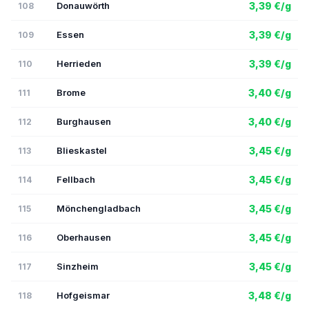
Donauwörth
3,39 €/g
108
Essen
3,39 €/g
109
Herrieden
3,39 €/g
110
Brome
3,40 €/g
111
Burghausen
3,40 €/g
112
Blieskastel
3,45 €/g
113
Fellbach
3,45 €/g
114
Mönchengladbach
3,45 €/g
115
Oberhausen
3,45 €/g
116
Sinzheim
3,45 €/g
117
Hofgeismar
3,48 €/g
118