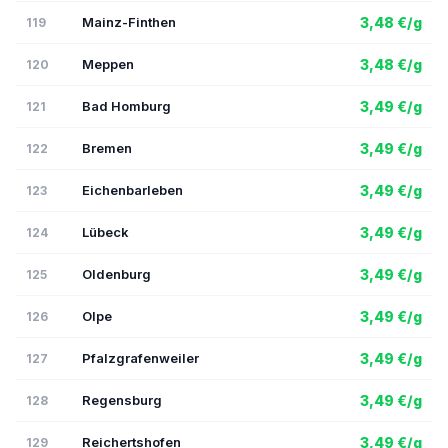
Mainz-Finthen
3,48 €/g
119
Meppen
3,48 €/g
120
Bad Homburg
3,49 €/g
121
Bremen
3,49 €/g
122
Eichenbarleben
3,49 €/g
123
Lübeck
3,49 €/g
124
Oldenburg
3,49 €/g
125
Olpe
3,49 €/g
126
Pfalzgrafenweiler
3,49 €/g
127
Regensburg
3,49 €/g
128
Reichertshofen
3,49 €/g
129