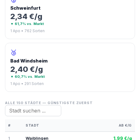
Schweinfurt
2,34 €/g
▼ 61,7% vs. Markt
1 Apo • 762 Sorten
🥉
Bad Windsheim
2,40 €/g
▼ 60,7% vs. Markt
1 Apo • 291 Sorten
ALLE 150 STÄDTE — GÜNSTIGSTE ZUERST
#
STADT
AB €/G
Waiblingen
1,99 €/g
1