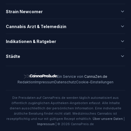
Strain Newcomer
Cannabis Arzt & Telemedizin
Indikationen & Ratgeber
Städte
Ein Service von
CannaZen.de
Redaktion
Impressum
Datenschutz
Cookie-Einstellungen
Die Preisdaten auf CannaPreis.de werden täglich automatisiert aus
öffentlich zugänglichen Apotheken-Angeboten erfasst. Alle Inhalte
dienen ausschließlich der persönlichen Information. Eine individuelle
ärztliche Beratung findet nicht statt. Medizinisches Cannabis ist
rezeptpflichtig und nur mit gültigem Rezept erhältlich.
Über unsere Daten
|
Impressum
| © 2026 CannaPreis.de