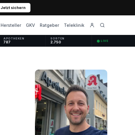
Jetzt sichern
GKV
Ratgeber
Hersteller
Teleklinik
APOTHEKEN
SORTEN
⬤ LIVE
787
2.750