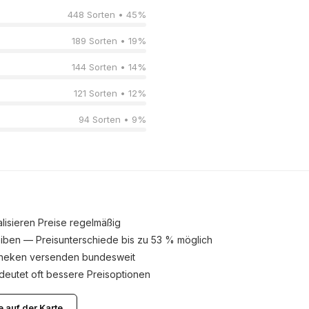
448 Sorten • 45%
189 Sorten • 19%
144 Sorten • 14%
121 Sorten • 12%
94 Sorten • 9%
lisieren Preise regelmäßig
iben — Preisunterschiede bis zu 53 % möglich
theken versenden bundesweit
eutet oft bessere Preisoptionen
e auf der Karte