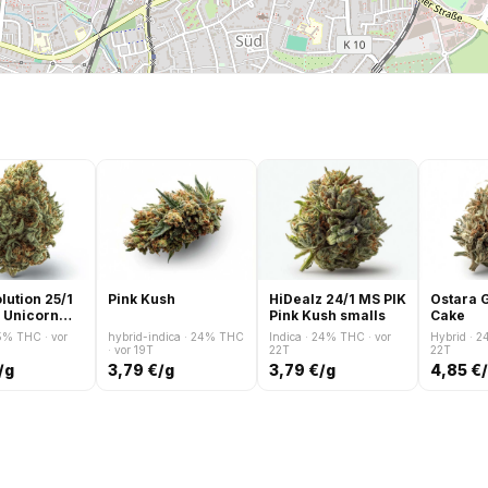
lution 25/1
Pink Kush
HiDealz 24/1 MS PIK
Ostara 
 Unicorn
Pink Kush smalls
Cake
25% THC · vor
hybrid-indica · 24% THC
Indica · 24% THC · vor
Hybrid · 2
· vor 19T
22T
22T
/g
3,79 €/g
3,79 €/g
4,85 €