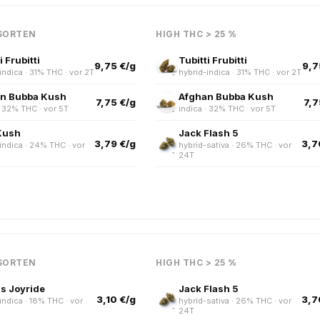
SORTEN
HIGH THC > 25 %
i Frubitti
Tubitti Frubitti
9,75 €/g
9,7
indica · 31% THC · vor 2T
hybrid-indica · 31% THC · vor 2T
n Bubba Kush
Afghan Bubba Kush
7,75 €/g
7,7
· 32% THC · vor 5T
indica · 32% THC · vor 5T
Kush
Jack Flash 5
3,79 €/g
3,7
indica · 24% THC · vor
hybrid-sativa · 26% THC · vor
24T
SORTEN
HIGH THC > 25 %
s Joyride
Jack Flash 5
3,10 €/g
3,7
indica · 18% THC · vor
hybrid-sativa · 26% THC · vor
24T