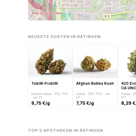
NEUESTE SORTEN IN RATINGEN
Tubitti Frubitti
Afghan Bubba Kush
420 Evo
CA UNC
Cake
hybrid-indica · 31% THC
indica · 32% THC · vor
Indica · 
· vor 2T
5T
17T
9,75 €/g
7,75 €/g
8,29 €
TOP 5 APOTHEKEN IN RATINGEN