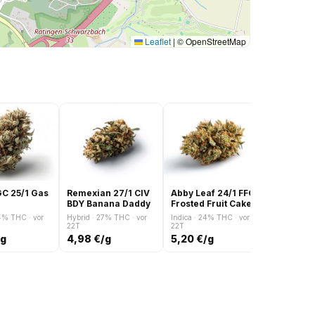
Leaflet
|
© OpenStreetMap
GC 25/1 Gas
Remexian 27/1 CIV
Abby Leaf 24/1 FFC
Remexian
BDY Banana Daddy
Frosted Fruit Cake
OKC Ora
Cake
4% THC · vor
Hybrid · 27% THC · vor
Indica · 24% THC · vor
Hybrid · 3
22T
22T
22T
/g
4,98 €/g
5,20 €/g
5,90 €/