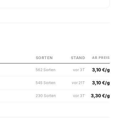
SORTEN
STAND
AB PREIS
3,10 €/g
562 Sorten
vor 3T
3,10 €/g
545 Sorten
vor 21T
3,30 €/g
230 Sorten
vor 3T