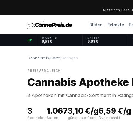
Nutze den Code
C
Blüten
Extrakte
E
MARKT ⌀
SATIVA
CP
6,53 €
6,68 €
CannaPreis
/
Karte
/
Ratingen
PREISVERGLEICH
Cannabis Apotheke 
3 Apotheken mit Cannabis-Sortiment in Ratinge
3
1.067
3,10 €/g
6,59 €/g
Apotheken
Sorten
günstigste Sorte
Durchschnitt