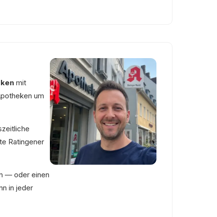
eken
mit
 Apotheken um
zeitliche
te Ratingener
n — oder einen
n in jeder