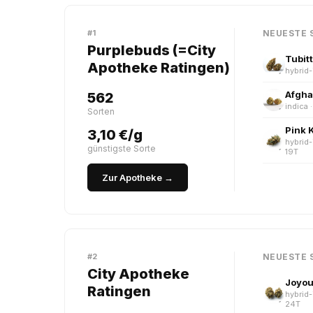
#1
NEUESTE 
Purplebuds (=City
Tubitt
Apotheke Ratingen)
hybrid-
Afgha
562
indica 
Sorten
Pink 
3,10 €/g
hybrid-
günstigste Sorte
19T
Zur Apotheke →
#2
NEUESTE 
City Apotheke
Joyou
Ratingen
hybrid-
24T