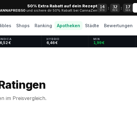
50% Extra Rabatt auf dein Rezept
14
32
16
:
:
ANNAPREIS50
und sichere dir 50% Rabatt bei CannaZen
STD
MIN
SEK
dibles
Shops
Ranking
Apotheken
Städte
Bewertungen
INDICA
HYBRID
MIN
6,52 €
6,46 €
1,99 €
Ratingen
n im Preisvergleich.