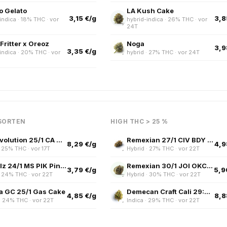
 Gelato
LA Kush Cake
3,15 €/g
3,8
indica · 18% THC · vor
hybrid-indica · 26% THC · vor
24T
Fritter x Oreoz
Noga
3,9
3,35 €/g
indica · 20% THC · vor
hybrid · 27% THC · vor 24T
SORTEN
HIGH THC > 25 %
420 Evolution 25/1 CA UNC Unicorn Cake
Remexian 27/1 CIV BDY Banana Daddy
8,29 €/g
4,9
· 25% THC · vor 17T
Hybrid · 27% THC · vor 22T
HiDealz 24/1 MS PIK Pink Kush smalls
Remexian 30/1 JOI OKC Orange Kush Cake
3,79 €/g
5,9
· 24% THC · vor 22T
Hybrid · 30% THC · vor 22T
a GC 25/1 Gas Cake
Demecan Craft Cali 29:01 Hawaiian Rain X Permanent Marker
4,85 €/g
8,8
· 24% THC · vor 22T
Indica · 29% THC · vor 22T