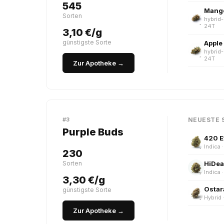
545
Mango
Sorten
hybrid-
24T
3,10 €/g
günstigste Sorte
Apple 
hybrid-
24T
Zur Apotheke →
#3
NEUESTE 
Purple Buds
Indica 
230
Sorten
Indica 
3,30 €/g
Ostar
günstigste Sorte
Hybrid 
Zur Apotheke →