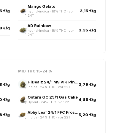
Mango Gelato
5 €/g
3,15 €/g
hybrid-indica · 18% THC · vor
24T
AD Rainbow
8 €/g
3,35 €/g
hybrid-indica · 18% THC · vor
24T
MID THC 15–24 %
HiDealz 24/1 MS PIK Pink Kush smalls
8 €/g
3,79 €/g
Indica · 24% THC · vor 22T
Ostara GC 25/1 Gas Cake
0 €/g
4,85 €/g
Hybrid · 24% THC · vor 22T
Abby Leaf 24/1 FFC Frosted Fruit Cake
8 €/g
5,20 €/g
Indica · 24% THC · vor 22T