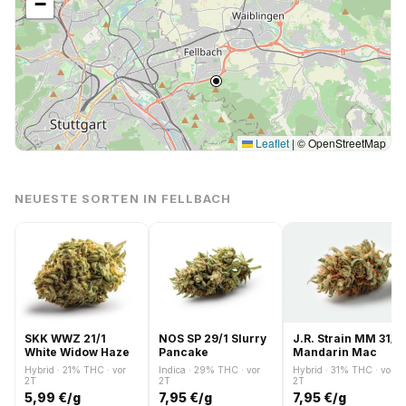
−
Leaflet
|
© OpenStreetMap
NEUESTE SORTEN IN FELLBACH
SKK WWZ 21/1
NOS SP 29/1 Slurry
J.R. Strain MM 31/1
White Widow Haze
Pancake
Mandarin Mac
Hybrid · 21% THC · vor
Indica · 29% THC · vor
Hybrid · 31% THC · vor
2T
2T
2T
5,99 €/g
7,95 €/g
7,95 €/g