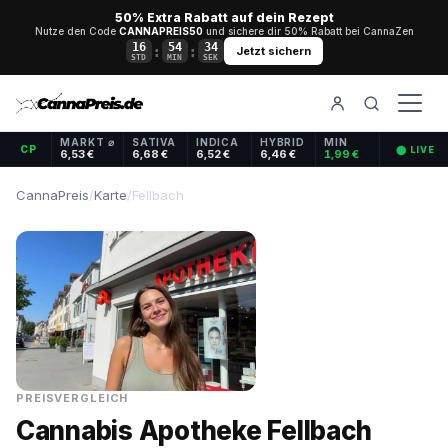
50% Extra Rabatt auf dein Rezept
Nutze den Code
CANNAPREIS50
und sichere dir 50% Rabatt bei CannaZen
16
54
34
:
:
Jetzt sichern
STD
MIN
SEK
MARKT ⌀
SATIVA
INDICA
HYBRID
MIN
CP
⬤ LIVE
6,53 €
6,68 €
6,52 €
6,46 €
1,99 €
CannaPreis
/
Karte
/
Fellbach
PREISVERGLEICH
Cannabis Apotheke Fellbach