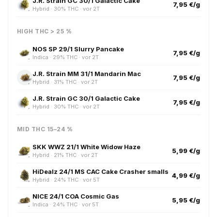
J.R. Strain GC 30/1 Galactic Cake
7,95 €/g
Hybrid · 30% THC · vor 2T
HIGH THC > 25 %
NOS SP 29/1 Slurry Pancake
7,95 €/g
Indica · 29% THC · vor 2T
J.R. Strain MM 31/1 Mandarin Mac
7,95 €/g
Hybrid · 31% THC · vor 2T
J.R. Strain GC 30/1 Galactic Cake
7,95 €/g
Hybrid · 30% THC · vor 2T
MID THC 15–24 %
SKK WWZ 21/1 White Widow Haze
5,99 €/g
Hybrid · 21% THC · vor 2T
HiDealz 24/1 MS CAC Cake Crasher smalls
4,99 €/g
Hybrid · 24% THC · vor 5T
NICE 24/1 COA Cosmic Gas
5,95 €/g
Indica · 24% THC · vor 5T