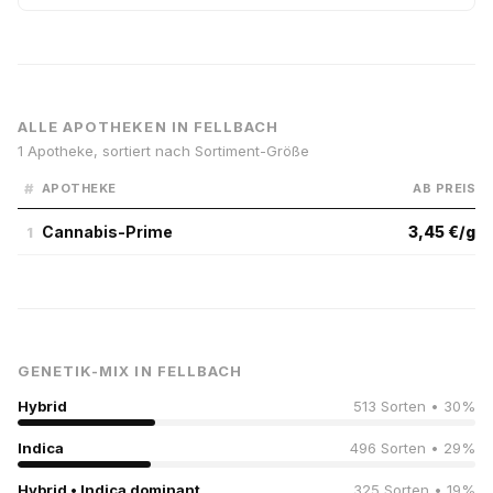
ALLE APOTHEKEN IN FELLBACH
1 Apotheke, sortiert nach Sortiment-Größe
#
APOTHEKE
AB PREIS
Cannabis-Prime
3,45 €/g
1
GENETIK-MIX IN FELLBACH
Hybrid
513 Sorten • 30%
Indica
496 Sorten • 29%
Hybrid • Indica dominant
325 Sorten • 19%