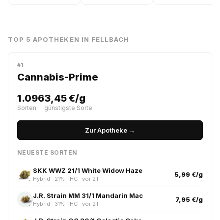
TOP 5 APOTHEKEN IN FELLBACH
#1
Cannabis-Prime
1.096
3,45 €/g
Sorten
günstigste Sorte
Zur Apotheke →
NEUESTE SORTEN
SKK WWZ 21/1 White Widow Haze
5,99 €/g
Hybrid · 21% THC · vor 2T
J.R. Strain MM 31/1 Mandarin Mac
7,95 €/g
Hybrid · 31% THC · vor 2T