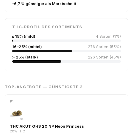
-6,7 % günstiger als Marktschnitt
THC-PROFIL DES SORTIMENTS
≤ 15% (mild)
4 Sorten (1%)
16–25% (mittel)
276 Sorten (55%)
> 25% (stark)
226 Sorten (45%)
TOP-ANGEBOTE — GÜNSTIGSTE 3
#1
THC AKUT OHS 20 NP Neon Princess
20% THC