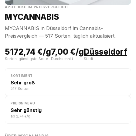
APOTHEKE IM PREISVERGLEICH
MYCANNABIS
MYCANNABIS in Düsseldorf im Cannabis-
Preisvergleich — 517 Sorten, täglich aktualisiert.
517
2,74 €/g
7,00 €/g
Düsseldorf
Sorten
günstigste Sorte
Durchschnitt
Stadt
SORTIMENT
Sehr groß
517 Sorten
PREISNIVEAU
Sehr günstig
ab 2,74 €/g
ÜBER MYCANNABIS