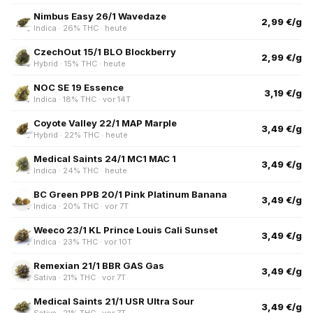
Nimbus Easy 26/1 Wavedaze
2,99 €/g
Indica · 26% THC · heute
CzechOut 15/1 BLO Blockberry
2,99 €/g
Hybrid · 15% THC · heute
NOC SE 19 Essence
3,19 €/g
Indica · 18% THC · vor 14T
Coyote Valley 22/1 MAP Marple
3,49 €/g
Hybrid · 22% THC · heute
Medical Saints 24/1 MC1 MAC 1
3,49 €/g
Indica · 24% THC · heute
BC Green PPB 20/1 Pink Platinum Banana
3,49 €/g
Indica · 20% THC · vor 7T
Weeco 23/1 KL Prince Louis Cali Sunset
3,49 €/g
Indica · 23% THC · vor 10T
Remexian 21/1 BBR GAS Gas
3,49 €/g
Sativa · 21% THC · vor 7T
Medical Saints 21/1 USR Ultra Sour
3,49 €/g
Sativa · 21% THC · vor 7T