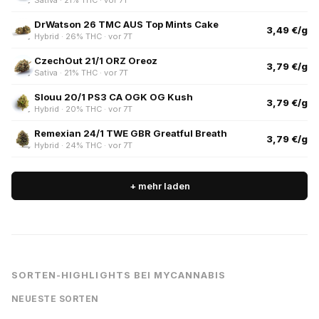
DrWatson 26 TMC AUS Top Mints Cake
3,49 €/g
Hybrid · 26% THC · vor 7T
CzechOut 21/1 ORZ Oreoz
3,79 €/g
Sativa · 21% THC · vor 7T
Slouu 20/1 PS3 CA OGK OG Kush
3,79 €/g
Hybrid · 20% THC · vor 7T
Remexian 24/1 TWE GBR Greatful Breath
3,79 €/g
Hybrid · 24% THC · vor 7T
+ mehr laden
SORTEN-HIGHLIGHTS BEI MYCANNABIS
NEUESTE SORTEN