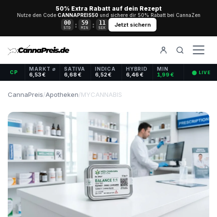
50% Extra Rabatt auf dein Rezept
Nutze den Code
CANNAPREIS50
und sichere dir 50% Rabatt bei CannaZen
00
59
11
:
:
Jetzt sichern
STD
MIN
SEK
MARKT ⌀
SATIVA
INDICA
HYBRID
MIN
CP
⬤ LIVE
6,53 €
6,68 €
6,52 €
6,46 €
1,99 €
CannaPreis
/
Apotheken
/
MYCANNABIS