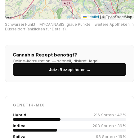
Leaflet
|
© OpenStreetMap
Schwarzer Punkt = MYCANNABIS, graue Punkte = weitere Apotheken in
Düsseldorf (anklicken für Details).
Cannabis Rezept benötigt?
Online-Konsultation — schnell, diskret, legal
Jetzt Rezept holen →
GENETIK-MIX
Hybrid
216 Sorten · 42%
Indica
203 Sorten · 39%
Sativa
98 Sorten · 19%