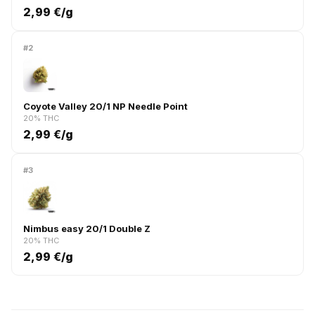
2,99 €/g
#2
Coyote Valley 20/1 NP Needle Point
20% THC
2,99 €/g
#3
Nimbus easy 20/1 Double Z
20% THC
2,99 €/g