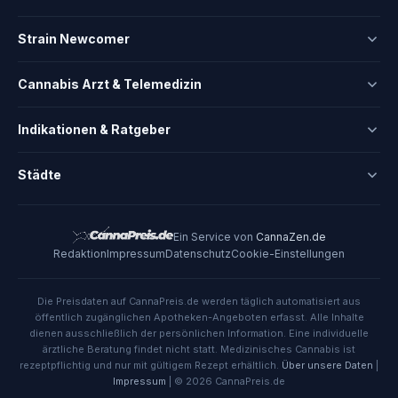
Strain Newcomer
Cannabis Arzt & Telemedizin
Indikationen & Ratgeber
Städte
Ein Service von
CannaZen.de
Redaktion
Impressum
Datenschutz
Cookie-Einstellungen
Die Preisdaten auf CannaPreis.de werden täglich automatisiert aus
öffentlich zugänglichen Apotheken-Angeboten erfasst. Alle Inhalte
dienen ausschließlich der persönlichen Information. Eine individuelle
ärztliche Beratung findet nicht statt. Medizinisches Cannabis ist
rezeptpflichtig und nur mit gültigem Rezept erhältlich.
Über unsere Daten
|
Impressum
| © 2026 CannaPreis.de