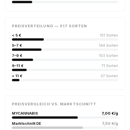
PREISVERTEILUNG — 517 SORTEN
< 5 €
151 Sorten
5–7 €
144 Sorten
7–9 €
103 Sorten
9–11 €
71 Sorten
> 11 €
37 Sorten
PREISVERGLEICH VS. MARKTSCHNITT
MYCANNABIS
7,00 €/g
Marktschnitt DE
7,50 €/g