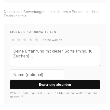
Noch keine Bewertungen — sei die erste Person, die ihre
Erfahrung teilt.
EIGENE ERFAHRUNG TEILEN
★
★
★
★
★
Sterne wählen
Bewertung absenden
Welche Erfahrungen mit Buuo 30/1 CNM Cinderella Mintz hast du
gemacht?