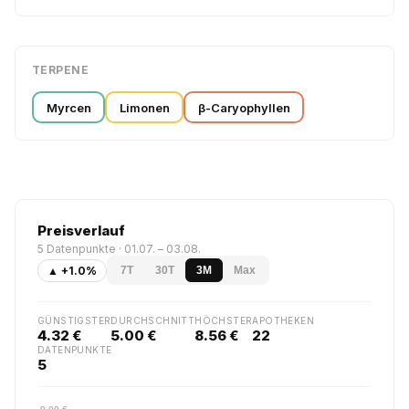
TERPENE
Myrcen
Limonen
β-Caryophyllen
Preisverlauf
5 Datenpunkte · 01.07. – 03.08.
▲ +1.0%
7T
30T
3M
Max
GÜNSTIGSTER
DURCHSCHNITT
HÖCHSTER
APOTHEKEN
4.32 €
5.00 €
8.56 €
22
DATENPUNKTE
5