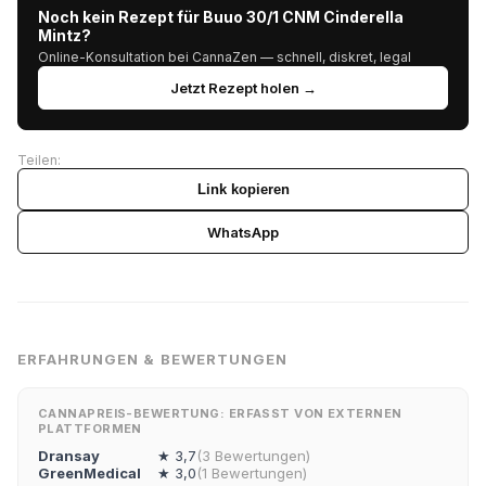
Noch kein Rezept für Buuo 30/1 CNM Cinderella
Mintz?
Online-Konsultation bei CannaZen — schnell, diskret, legal
Jetzt Rezept holen →
Teilen:
Link kopieren
WhatsApp
ERFAHRUNGEN & BEWERTUNGEN
CANNAPREIS-BEWERTUNG: ERFASST VON EXTERNEN
PLATTFORMEN
Dransay
★ 3,7
(3 Bewertungen)
GreenMedical
★ 3,0
(1 Bewertungen)