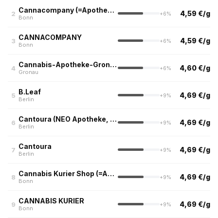
Cannacompany (=Apotheke zur alten Post)
4,59 €/g
2
+6%
Bonn
CANNACOMPANY
4,59 €/g
3
+6%
Bonn
Cannabis-Apotheke-Gronau.de
4,60 €/g
4
+6%
Gronau
B.Leaf
4,69 €/g
5
+9%
Berlin
Cantoura (NEO Apotheke, Berlin)
4,69 €/g
6
+9%
Berlin
Cantoura
4,69 €/g
7
+9%
Berlin
Cannabis Kurier Shop (=Apotheke im Knauber)
4,69 €/g
8
+9%
Bonn
CANNABIS KURIER
4,69 €/g
9
+9%
Bonn