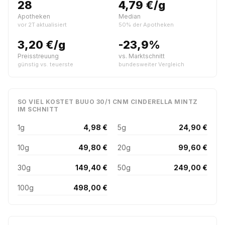
28
4,79 €/g
Apotheken
Median
vor 2T aktualisiert
50% der Apotheken
3,20 €/g
-23,9%
Preisstreuung
vs. Marktschnitt
günstig vs. teuerste
bundesweiter Vergleich
SO VIEL KOSTET BUUO 30/1 CNM CINDERELLA MINTZ
IM SCHNITT
1g
4,98 €
5g
24,90 €
10g
49,80 €
20g
99,60 €
30g
149,40 €
50g
249,00 €
100g
498,00 €