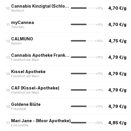
Cannabis Kinzigtal (Schloss-Apotheke Wolfach)
4,70 €/g
10
+9%
Wolfach
myCannea
4,70 €/g
11
+9%
Zwickau
CALMUNO
4,75 €/g
12
+10%
Kamen
Cannabis Apotheke Frankfurt
4,79 €/g
13
+11%
Frankfurt am Main
Kissel Apotheke
4,79 €/g
14
+11%
Frankfurt am Main
CAF (Kissel-Apotheke)
4,79 €/g
15
+11%
Frankfurt am Main
Goldene Blüte
4,79 €/g
16
+11%
Freystadt
Mari Jane - (Moor Apotheke)
4,85 €/g
17
+12%
Friesoythe