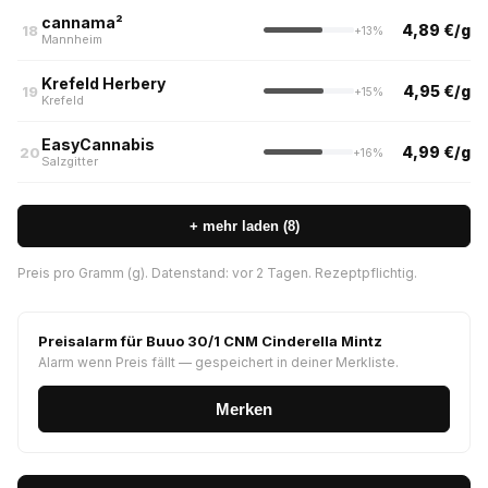
cannama²
4,89 €/g
18
+13%
Mannheim
Krefeld Herbery
4,95 €/g
19
+15%
Krefeld
EasyCannabis
4,99 €/g
20
+16%
Salzgitter
+ mehr laden (8)
Preis pro Gramm (g). Datenstand: vor 2 Tagen. Rezeptpflichtig.
Preisalarm für Buuo 30/1 CNM Cinderella Mintz
Alarm wenn Preis fällt — gespeichert in deiner Merkliste.
Merken