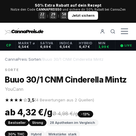
50% Extra Rabatt auf dein Rezept
Nutze den Code
CANNAPREIS50
und sichere dir 50% Rabatt bei CannaZen
22
29
58
:
:
Jetzt sichern
STD
MIN
SEK
MARKT ⌀
SATIVA
INDICA
HYBRID
MIN
CP
⬤ LIVE
6,54 €
6,69 €
6,54 €
6,47 €
1,99 €
CannaPreis
/
Sorten
/
Buuo 30/1 CNM Cinderella Mintz
SORTE
Buuo 30/1 CNM Cinderella Mintz
YouCann
★★★★☆
3,5
(4 Bewertungen aus 2 Quellen)
ab 4,32 €/g
Ø 4,98 €/g
-13%
Bestseller
Strong
28 Apotheken im Vergleich
30% THC
Hybrid
Wirkstärke: stark