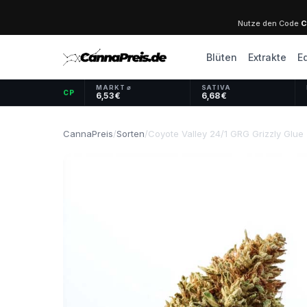
Nutze den Code
C
Blüten
Extrakte
E
MARKT ⌀
SATIVA
CP
6,53 €
6,68 €
CannaPreis
/
Sorten
/
Coyote Valley 24/1 GRG Grizzly Glue