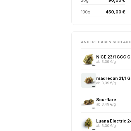
20g
90,00 €
100g
450,00 €
ANDERE HABEN SICH AU
NICE 23/1 GCC 
ab 3,39 €/g
madrecan 21/1 
ab 3,39 €/g
Sourflare
ab 3,49 €/g
Luana Electric 
ab 3,30 €/g