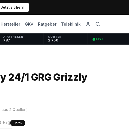
Jetzt sichern
GKV
Ratgeber
Hersteller
Teleklinik
APOTHEKEN
SORTEN
⬤ LIVE
787
2.750
y 24/1 GRG Grizzly
 aus 2 Quellen)
0 €/g
-27%