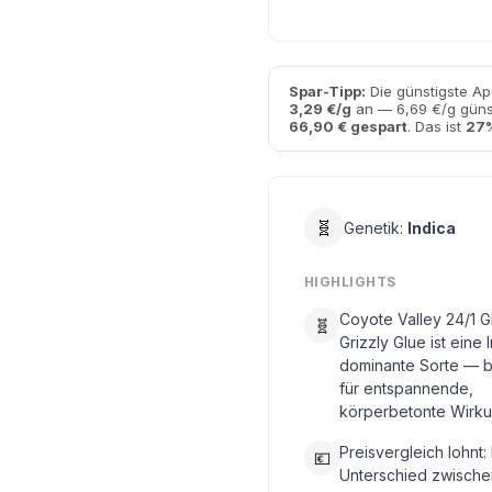
Spar-Tipp:
Die günstigste Ap
3,29 €/g
an — 6,69 €/g günst
66,90 € gespart
. Das ist
27%
🧬
Genetik:
Indica
HIGHLIGHTS
Coyote Valley 24/1 
🧬
Grizzly Glue ist eine 
dominante Sorte — 
für entspannende,
körperbetonte Wirku
Preisvergleich lohnt:
💶
Unterschied zwische