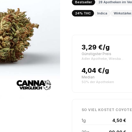
Bestseller
28 Apotheken im Ver
24% THC
Indica
Wirkstärke:
3,29 €/g
Günstigster Preis
Adler Apotheke, Wiesbaden
4,04 €/g
Median
50% der Apotheken
SO VIEL KOSTET COYOTE
1g
4,50 €