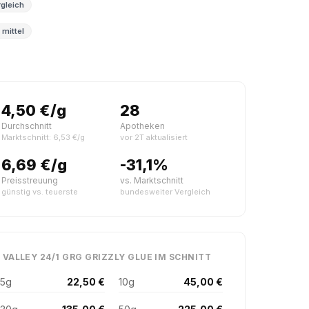
gleich
 mittel
4,50 €/g
28
Durchschnitt
Apotheken
Marktschnitt: 6,53 €/g
vor 2T aktualisiert
6,69 €/g
-31,1%
Preisstreuung
vs. Marktschnitt
günstig vs. teuerste
bundesweiter Vergleich
 VALLEY 24/1 GRG GRIZZLY GLUE IM SCHNITT
5g
22,50 €
10g
45,00 €