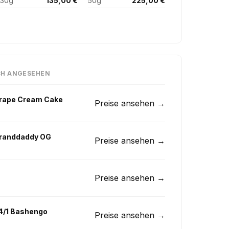
30g
135,00 €
50g
225,00 €
CH ANGESEHEN
Grape Cream Cake
Preise ansehen →
Granddaddy OG
Preise ansehen →
Preise ansehen →
24/1 Bashengo
Preise ansehen →