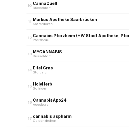
CannaQuell
10
Düsseldorf
Markus Apotheke Saarbrücken
11
Saarbrücken
Cannabis Pforzheim (HW Stadt Apotheke, Pfo
12
Pforzheim
MYCANNABIS
13
Düsseldorf
Eifel Gras
14
Stolberg
HolyHerb
15
Solingen
CannabisApo24
16
Augsburg
cannabis aspharm
17
Gelsenkirchen