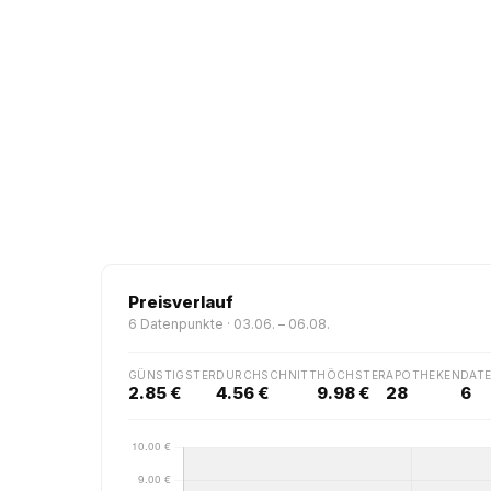
Preisverlauf
6 Datenpunkte · 03.06. – 06.08.
GÜNSTIGSTER
DURCHSCHNITT
HÖCHSTER
APOTHEKEN
DAT
2.85 €
4.56 €
9.98 €
28
6