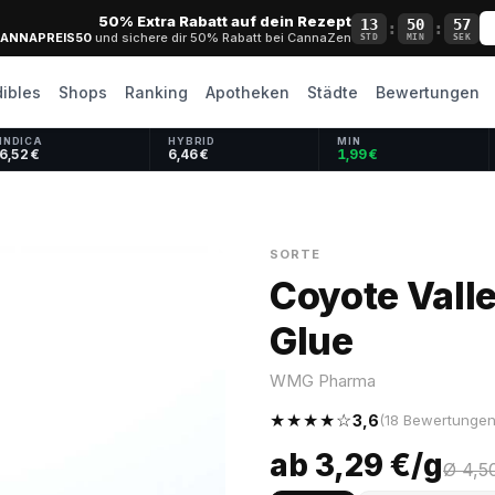
50% Extra Rabatt auf dein Rezept
13
50
57
:
:
ANNAPREIS50
und sichere dir 50% Rabatt bei CannaZen
STD
MIN
SEK
dibles
Shops
Ranking
Apotheken
Städte
Bewertungen
INDICA
HYBRID
MIN
6,52 €
6,46 €
1,99 €
SORTE
Coyote Valle
Glue
WMG Pharma
★★★★☆
3,6
(18 Bewertungen
ab 3,29 €/g
Ø 4,5