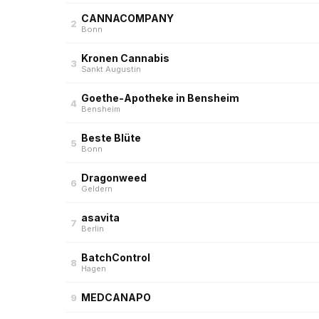
CANNACOMPANY
2
Bonn
Kronen Cannabis
3
Sankt Augustin
Goethe-Apotheke in Bensheim
4
Bensheim
Beste Blüte
5
Bonn
Dragonweed
6
Geldern
asavita
7
Berlin
BatchControl
8
Hagen
MEDCANAPO
9