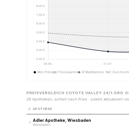
Min-Preis
Preisspanne
Ø Marktpreis
Nat. Durchschn
PREISVERGLEICH COYOTE VALLEY 24/1 GRG G
28 Apotheken, sortiert nach Preis · zuletzt aktualisiert v
#
APOTHEKE
Adler Apotheke, Wiesbaden
1
Wiesbaden