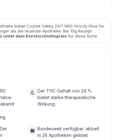
otheke bietet Coyote Valley 24/1 GRG Grizzly Glue für
iger als die teuerste Apotheke. Bei 10g Rezept:
 unter dem Durchschnittspreis
für diese Sorte.
GRG
Der THC-Gehalt von 24 %
💪
Indica-
bietet starke therapeutische
bekannt
Wirkung.
ng.
 Der
Bundesweit verfügbar: aktuell
🏪
n
in 28 Apotheken gelistet.