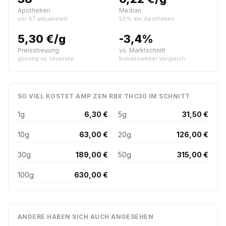
Apotheken
Median
vor 6T aktualisiert
50% der Apotheken
5,30 €/g
-3,4%
Preisstreuung
vs. Marktschnitt
günstig vs. teuerste
bundesweiter Vergleich
SO VIEL KOSTET AMP ZEN RBX THC30 IM SCHNITT
1g
6,30 €
5g
31,50 €
10g
63,00 €
20g
126,00 €
30g
189,00 €
50g
315,00 €
100g
630,00 €
ANDERE HABEN SICH AUCH ANGESEHEN