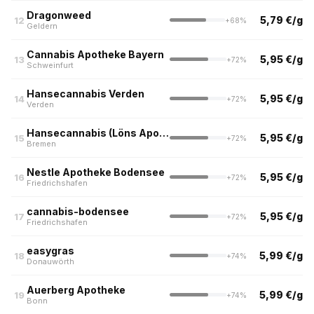
Dragonweed
5,79 €/g
12
+68%
Geldern
Cannabis Apotheke Bayern
5,95 €/g
13
+72%
Schweinfurt
Hansecannabis Verden
5,95 €/g
14
+72%
Verden
Hansecannabis (Löns Apotheke, Bremen)
5,95 €/g
15
+72%
Bremen
Nestle Apotheke Bodensee
5,95 €/g
16
+72%
Friedrichshafen
cannabis-bodensee
5,95 €/g
17
+72%
Friedrichshafen
easygras
5,99 €/g
18
+74%
Donauwörth
Auerberg Apotheke
5,99 €/g
19
+74%
Bonn