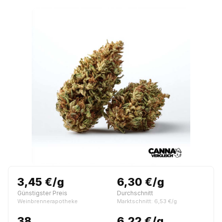
3,45 €/g
6,30 €/g
Günstigster Preis
Durchschnitt
Weinbrennerapotheke
Marktschnitt: 6,53 €/g
38
6,22 €/g