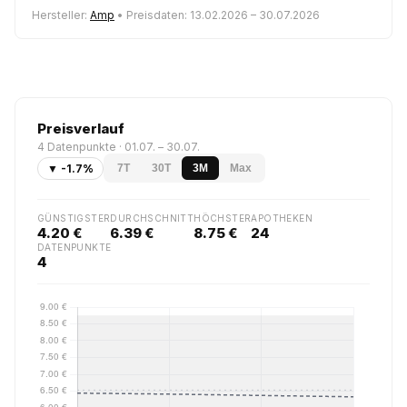
Hersteller:
Amp
• Preisdaten: 13.02.2026 – 30.07.2026
Preisverlauf
4 Datenpunkte · 01.07. – 30.07.
▼ -1.7%
7T
30T
3M
Max
GÜNSTIGSTER
DURCHSCHNITT
HÖCHSTER
APOTHEKEN
4.20 €
6.39 €
8.75 €
24
DATENPUNKTE
4