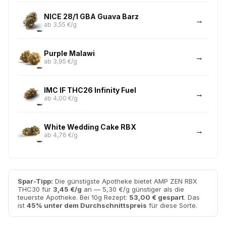
NICE 28/1 GBA Guava Barz
ab 3,55 €/g
Purple Malawi
ab 3,95 €/g
IMC IF THC26 Infinity Fuel
ab 4,00 €/g
White Wedding Cake RBX
ab 4,76 €/g
Spar-Tipp:
Die günstigste Apotheke bietet AMP ZEN RBX
THC30 für
3,45 €/g
an — 5,30 €/g günstiger als die
teuerste Apotheke. Bei 10g Rezept:
53,00 € gespart
. Das
ist
45% unter dem Durchschnittspreis
für diese Sorte.