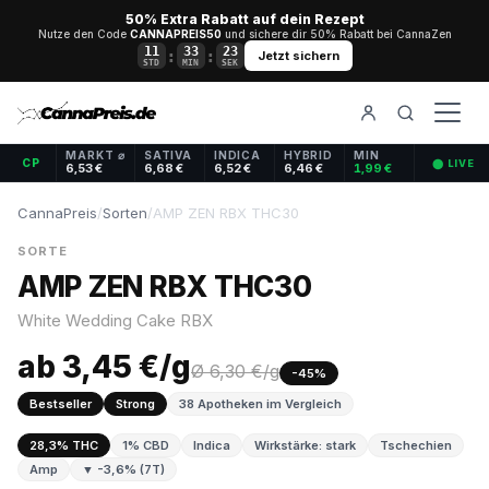
50% Extra Rabatt auf dein Rezept
Nutze den Code
CANNAPREIS50
und sichere dir 50% Rabatt bei CannaZen
11
33
23
:
:
Jetzt sichern
STD
MIN
SEK
MARKT ⌀
SATIVA
INDICA
HYBRID
MIN
CP
⬤ LIVE
6,53 €
6,68 €
6,52 €
6,46 €
1,99 €
CannaPreis
/
Sorten
/
AMP ZEN RBX THC30
SORTE
AMP ZEN RBX THC30
White Wedding Cake RBX
ab 3,45 €/g
Ø 6,30 €/g
-45%
Bestseller
Strong
38 Apotheken im Vergleich
28,3% THC
1% CBD
Indica
Wirkstärke: stark
Tschechien
Amp
▼ -3,6% (7T)