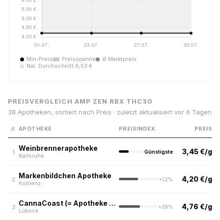
Min-Preis
Preisspanne
Ø Marktpreis
Nat. Durchschnitt 6,53 €
PREISVERGLEICH AMP ZEN RBX THC30
38 Apotheken, sortiert nach Preis · zuletzt aktualisiert vor 6 Tagen
#
APOTHEKE
PREISINDEX
PREIS
Weinbrennerapotheke
3,45 €/g
1
Günstigste
Karlsruhe
Markenbildchen Apotheke
4,20 €/g
2
+22%
Koblenz
CannaCoast (= Apotheke Ziegelstrasse & Apotheke Pansdorf)
4,76 €/g
3
+38%
Lübeck