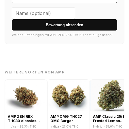
Bewertung absenden
Welche Erfahrungen mit AMP ZEN RBX THC30 hast du gemacht?
WEITERE SORTEN VON AMP
AMP ZEN RBX
AMP OMG THC27
AMP Classic 25/1
THC30 classics
OMG Burger
Frosted Lemon
White Wedding
Angel
Indica • 28,3% THC
Indica • 27,0% THC
Hybrid • 25,0% THC