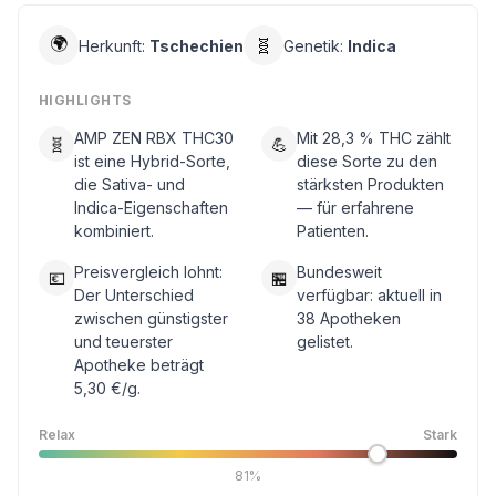
🌍
🧬
Herkunft:
Tschechien
Genetik:
Indica
HIGHLIGHTS
AMP ZEN RBX THC30
Mit 28,3 % THC zählt
🧬
💪
ist eine Hybrid-Sorte,
diese Sorte zu den
die Sativa- und
stärksten Produkten
Indica-Eigenschaften
— für erfahrene
kombiniert.
Patienten.
Preisvergleich lohnt:
Bundesweit
💶
🏪
Der Unterschied
verfügbar: aktuell in
zwischen günstigster
38 Apotheken
und teuerster
gelistet.
Apotheke beträgt
5,30 €/g.
Relax
Stark
81%