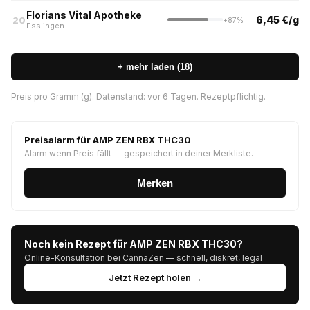
Florians Vital Apotheke
6,45 €/g
20
+87%
Esslingen
+ mehr laden (18)
Preis pro Gramm (g). Datenstand: vor 6 Tagen. Rezeptpflichtig.
Preisalarm für AMP ZEN RBX THC30
Alarm wenn Preis fällt — gespeichert in deiner Merkliste.
Merken
Noch kein Rezept für AMP ZEN RBX THC30?
Online-Konsultation bei CannaZen — schnell, diskret, legal
Jetzt Rezept holen →