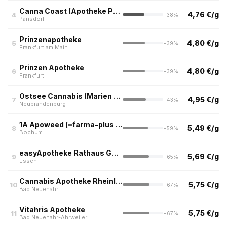
Canna Coast (Apotheke Pansdorf)
4,76 €/g
4
+38%
Pansdorf
Prinzenapotheke
4,80 €/g
5
+39%
Frankfurt am Main
Prinzen Apotheke
4,80 €/g
6
+39%
Frankfurt
Ostsee Cannabis (Marien Apotheke, Neubrandenburg)
4,95 €/g
7
+43%
Neubrandenburg
1A Apoweed (=farma-plus Apotheke Glückauf)
5,49 €/g
8
+59%
Bochum
easyApotheke Rathaus Galerie, Essen
5,69 €/g
9
+65%
Essen
Cannabis Apotheke Rheinland
5,75 €/g
10
+67%
Bad Neuenahr
Vitahris Apotheke
5,75 €/g
11
+67%
Bad Neuenahr-Ahrweiler