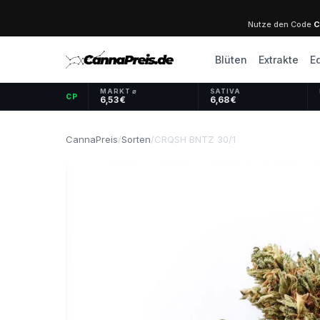
Nutze den Code
C
Blüten
Extrakte
E
MARKT ⌀
SATIVA
CP
6,53 €
6,68 €
CannaPreis
/
Sorten
/
CRQSH BNTZ 30/1