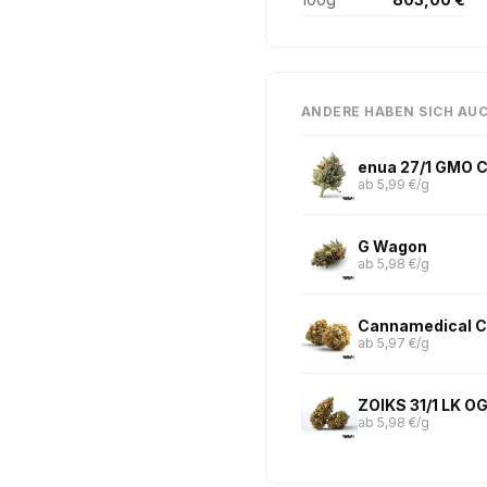
ANDERE HABEN SICH AU
enua 27/1 GMO 
ab 5,99 €/g
G Wagon
ab 5,98 €/g
Cannamedical CM
ab 5,97 €/g
ZOIKS 31/1 LK O
ab 5,98 €/g