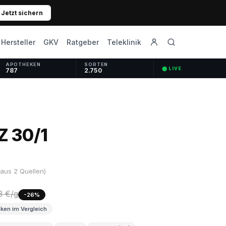
Jetzt sichern
GKV
Ratgeber
Hersteller
Teleklinik
APOTHEKEN
SORTEN
⬤ LIVE
787
2.750
 30/1
aus 2 Quellen)
3 €/g
-26%
ken im Vergleich