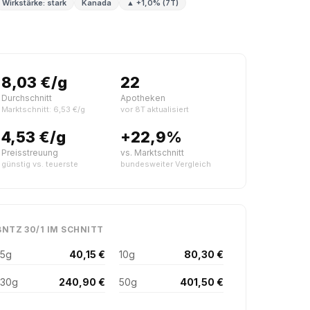
Wirkstärke: stark
Kanada
▲ +1,0% (7T)
8,03 €/g
22
Durchschnitt
Apotheken
Marktschnitt: 6,53 €/g
vor 8T aktualisiert
4,53 €/g
+22,9%
Preisstreuung
vs. Marktschnitt
günstig vs. teuerste
bundesweiter Vergleich
BNTZ 30/1 IM SCHNITT
5g
40,15 €
10g
80,30 €
30g
240,90 €
50g
401,50 €