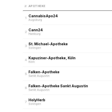
#
APOTHEKE
CannabisApo24
1
Augsburg
Cann24
2
Hamburg
St. Michael-Apotheke
3
Solingen
Kapuziner-Apotheke, Köln
4
Köln
Falken-Apotheke
5
Sankt Augustin
Falken-Apotheke Sankt Augustin
6
Sankt Augustin
HolyHerb
7
Solingen