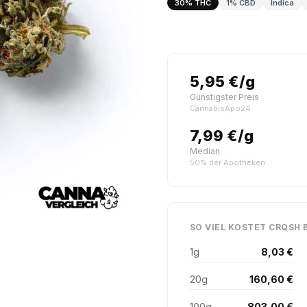
30% THC
1% CBD
Indica
5,95 €/g
Günstigster Preis
CannabisApo24
7,99 €/g
Median
50% der Apotheken
SO VIEL KOSTET CRQSH 
1g
8,03 €
20g
160,60 €
100g
803,00 €