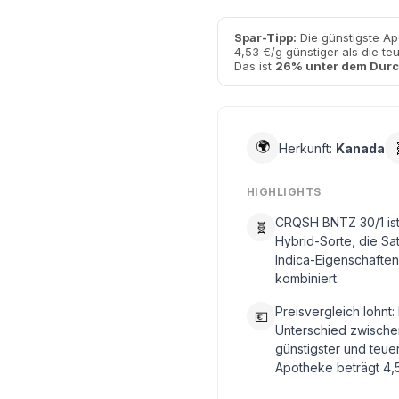
Spar-Tipp:
Die günstigste A
4,53 €/g günstiger als die te
Das ist
26% unter dem Durc
🌍
Herkunft:
Kanada
HIGHLIGHTS
CRQSH BNTZ 30/1 ist
🧬
Hybrid-Sorte, die Sa
Indica-Eigenschaften
kombiniert.
Preisvergleich lohnt:
💶
Unterschied zwische
günstigster und teue
Apotheke beträgt 4,