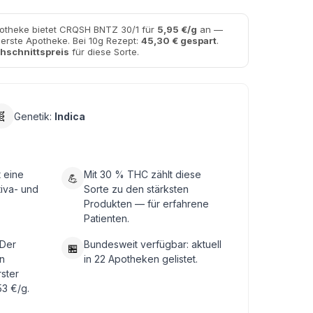
potheke bietet CRQSH BNTZ 30/1 für
5,95 €/g
an —
uerste Apotheke. Bei 10g Rezept:
45,30 € gespart
.
hschnittspreis
für diese Sorte.
🧬
Genetik:
Indica
 eine
Mit 30 % THC zählt diese
💪
tiva- und
Sorte zu den stärksten
Produkten — für erfahrene
Patienten.
 Der
Bundesweit verfügbar: aktuell
🏪
n
in 22 Apotheken gelistet.
rster
53 €/g.