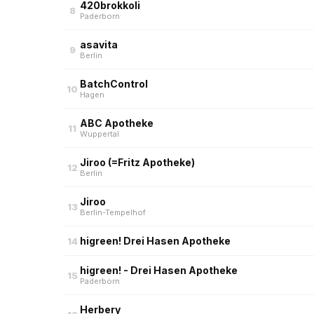
420brokkoli
8
Paderborn
asavita
9
Berlin
BatchControl
10
Hagen
ABC Apotheke
11
Wuppertal
Jiroo (=Fritz Apotheke)
12
Berlin
Jiroo
13
Berlin-Tempelhof
higreen! Drei Hasen Apotheke
14
higreen! - Drei Hasen Apotheke
15
Paderborn
Herbery