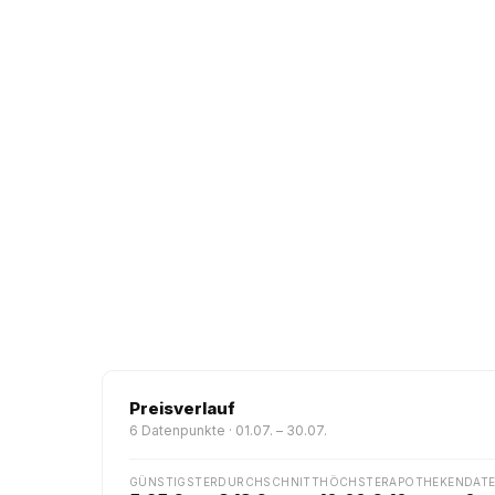
Preisverlauf
6 Datenpunkte · 01.07. – 30.07.
GÜNSTIGSTER
DURCHSCHNITT
HÖCHSTER
APOTHEKEN
DAT