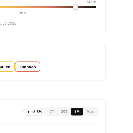
Stark
86%
30.07.2026
mulen
Limonen
▼ -2.5%
7T
30T
3M
Max