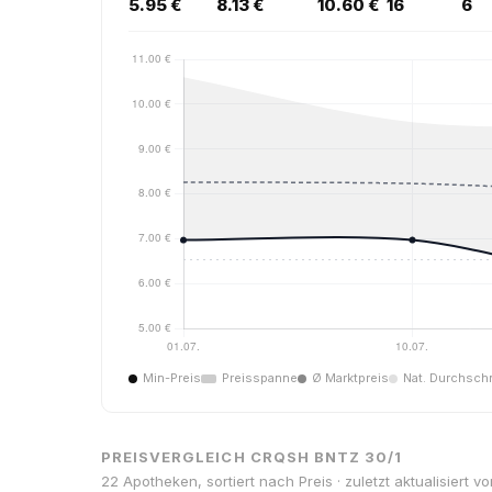
5.95 €
8.13 €
10.60 €
16
6
Min-Preis
Preisspanne
Ø Marktpreis
Nat. Durchschn
PREISVERGLEICH CRQSH BNTZ 30/1
22 Apotheken, sortiert nach Preis · zuletzt aktualisiert v