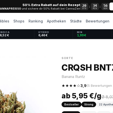
50% Extra Rabatt auf dein Rezept
20
34
55
:
:
ANNAPREIS50
und sichere dir 50% Rabatt bei CannaZen
STD
MIN
SEK
dibles
Shops
Ranking
Apotheken
Städte
Bewertungen
INDICA
HYBRID
MIN
6,52 €
6,46 €
1,99 €
SORTE
CRQSH BNTZ
Banana Runtz
★★★★☆
3,9
(5 Bewertungen 
ab 5,95 €/g
Ø 8,0
Bestseller
Strong
22 Apothe