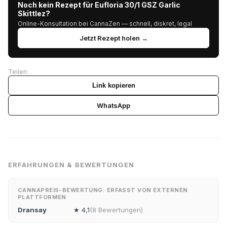
Noch kein Rezept für Eufloria 30/1 GSZ Garlic
Skittlez?
Online-Konsultation bei CannaZen — schnell, diskret, legal
Jetzt Rezept holen →
Teilen:
Link kopieren
WhatsApp
ERFAHRUNGEN & BEWERTUNGEN
CANNAPREIS-BEWERTUNG: ERFASST VON EXTERNEN
PLATTFORMEN
Dransay
★ 4,1
(8 Bewertungen)