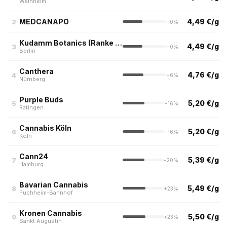
Weinheim
MEDCANAPO
4,49 €/g
2
+0%
Kudamm Botanics (Ranke Apotheke Berlin)
4,49 €/g
3
+0%
Berlin
Canthera
4,76 €/g
4
+6%
Nürnberg
Purple Buds
5,20 €/g
5
+16%
Ratingen
Cannabis Köln
5,20 €/g
6
+16%
Köln
Cann24
5,39 €/g
7
+20%
Hamburg
Bavarian Cannabis
5,49 €/g
8
+23%
Puchheim-Bahnhof
Kronen Cannabis
5,50 €/g
9
+23%
Sankt Augustin