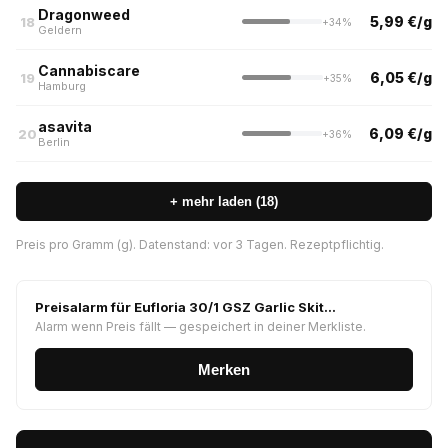
Dragonweed
5,99 €/g
18
+34%
Geldern
Cannabiscare
6,05 €/g
19
+35%
Hamburg
asavita
6,09 €/g
20
+36%
Berlin
+ mehr laden (18)
Preis pro Gramm (g). Datenstand: vor 3 Tagen. Rezeptpflichtig.
Preisalarm für Eufloria 30/1 GSZ Garlic Skit…
Alarm wenn Preis fällt — gespeichert in deiner Merkliste.
Merken