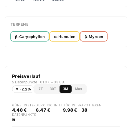
TERPENE
β-Caryophyllen
α-Humulen
β-Myrcen
Preisverlauf
5 Datenpunkte · 01.07. – 03.08.
▼ -2.2%
7T
30T
3M
Max
GÜNSTIGSTER
DURCHSCHNITT
HÖCHSTER
APOTHEKEN
4.48 €
6.47 €
9.98 €
38
DATENPUNKTE
5