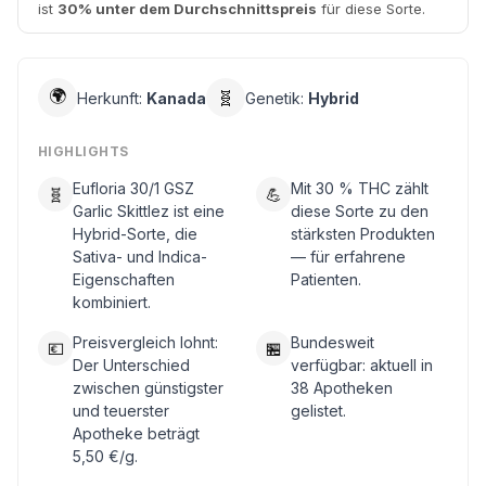
ist
30% unter dem Durchschnittspreis
für diese Sorte.
🌍
🧬
Herkunft:
Kanada
Genetik:
Hybrid
HIGHLIGHTS
Eufloria 30/1 GSZ
Mit 30 % THC zählt
🧬
💪
Garlic Skittlez ist eine
diese Sorte zu den
Hybrid-Sorte, die
stärksten Produkten
Sativa- und Indica-
— für erfahrene
Eigenschaften
Patienten.
kombiniert.
Preisvergleich lohnt:
Bundesweit
💶
🏪
Der Unterschied
verfügbar: aktuell in
zwischen günstigster
38 Apotheken
und teuerster
gelistet.
Apotheke beträgt
5,50 €/g.