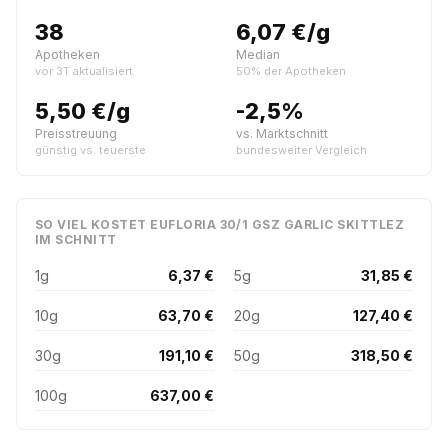
38
6,07 €/g
Apotheken
Median
vor 3T aktualisiert
50% der Apotheken
5,50 €/g
-2,5%
Preisstreuung
vs. Marktschnitt
günstig vs. teuerste
bundesweiter Vergleich
SO VIEL KOSTET EUFLORIA 30/1 GSZ GARLIC SKITTLEZ
IM SCHNITT
1g
6,37 €
5g
31,85 €
10g
63,70 €
20g
127,40 €
30g
191,10 €
50g
318,50 €
100g
637,00 €