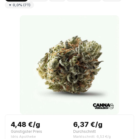
▼ 0,0% (7T)
4,48 €/g
6,37 €/g
Günstigster Preis
Durchschnitt
Idris Apotheke
Marktschnitt: 6,53 €/g