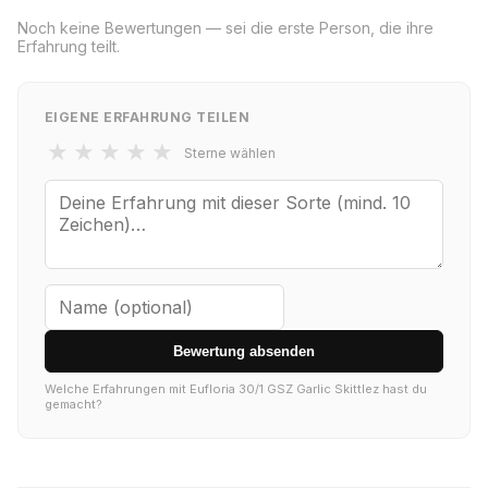
Noch keine Bewertungen — sei die erste Person, die ihre
Erfahrung teilt.
EIGENE ERFAHRUNG TEILEN
★
★
★
★
★
Sterne wählen
Bewertung absenden
Welche Erfahrungen mit Eufloria 30/1 GSZ Garlic Skittlez hast du
gemacht?