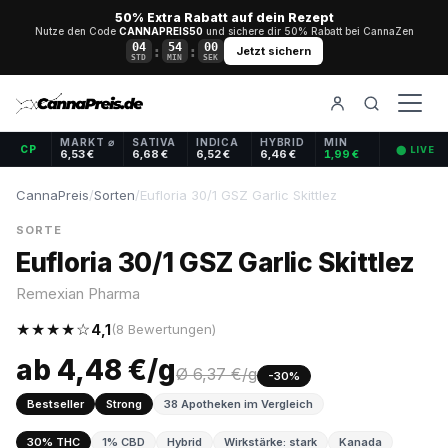
50% Extra Rabatt auf dein Rezept
Nutze den Code
CANNAPREIS50
und sichere dir 50% Rabatt bei CannaZen
04
53
59
:
:
Jetzt sichern
STD
MIN
SEK
MARKT ⌀
SATIVA
INDICA
HYBRID
MIN
CP
⬤ LIVE
6,53 €
6,68 €
6,52 €
6,46 €
1,99 €
CannaPreis
/
Sorten
/
Eufloria 30/1 GSZ Garlic Skittlez
SORTE
Eufloria 30/1 GSZ Garlic Skittlez
Remexian Pharma
★★★★☆
4,1
(8 Bewertungen)
ab 4,48 €/g
Ø 6,37 €/g
-30%
Bestseller
Strong
38 Apotheken im Vergleich
30% THC
1% CBD
Hybrid
Wirkstärke: stark
Kanada