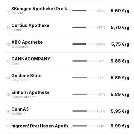
3Königen Apotheke (Dreikönigen Apotheke am Ostwall, Krefeld)
5,60 €/g
10
+25%
Krefeld
Curtius Apotheke
5,70 €/g
11
+27%
Berlin
ABC Apotheke
5,75 €/g
12
+28%
Wuppertal
CANNACOMPANY
5,88 €/g
13
+31%
Bonn
Goldene Blüte
5,89 €/g
14
+31%
Freystadt
Einhorn Apotheke
5,89 €/g
15
+31%
Gelsenkirchen
CannA3
5,95 €/g
16
+33%
Heßdorf
higreen! Drei Hasen Apotheke
5,99 €/g
17
+34%