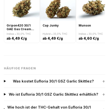
Gripon420 30/1
Cap Junky
Munson
GAE Gas Cream
Cake
Indica • 30,0% THC
Hybrid • 33,0% THC
Indica • 30,0% THC
ab 4,49 €/g
ab 4,49 €/g
ab 4,60 €/g
HÄUFIGE FRAGEN
+
Was kostet Eufloria 30/1 GSZ Garlic Skittlez?
+
Wo ist Eufloria 30/1 GSZ Garlic Skittlez erhältlich?
Wie hoch ist der THC-Gehalt von Eufloria 30/1