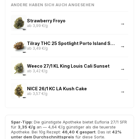
ANDERE HABEN SICH AUCH ANGESEHEN
Strawberry Froyo
ab 3,99 €/g
Tilray THC 25 Spotlight Porto Island Sweet Skunk
ab 3,49 €/g
Weeco 27/1 KL King Louis Cali Sunset
ab 3,42 €/g
NICE 26/1 KC LA Kush Cake
ab 3,57 €/g
Spar-Tipp:
Die günstigste Apotheke bietet Eufloria 27/1 SFR
für
3,35 €/g
an — 4,64 €/g günstiger als die teuerste
Apotheke. Bei 10g Rezept:
46,40 € gespart
. Das ist
42%
unter dem Durchschnittspreis
für diese Sorte.