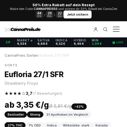
50% Extra Rabatt auf dein Rezept
Nutze den Code
CANNAPREIS50
und sichere dir 50% Rabatt bei CannaZen
04
29
22
:
:
Jetzt sichern
STD
MIN
SEK
MARKT ⌀
SATIVA
INDICA
HYBRID
MIN
CP
⬤ LIVE
6,53 €
6,68 €
6,52 €
6,46 €
1,99 €
CannaPreis
/
Sorten
/
Eufloria 27/1 SFR
SORTE
Eufloria 27/1 SFR
Strawberry Froyo
★★★★☆
3,7
(7 Bewertungen)
ab 3,35 €/g
Ø 5,81 €/g
-42%
Bestseller
Strong
31 Apotheken im Vergleich
27% THC
1% CBD
Indica
Wirkstärke: stark
Kanada