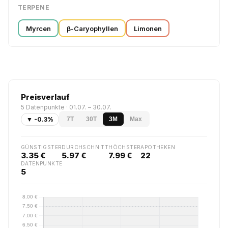
TERPENE
Myrcen
β-Caryophyllen
Limonen
Preisverlauf
5 Datenpunkte · 01.07. – 30.07.
▼ -0.3%
7T
30T
3M
Max
GÜNSTIGSTER
DURCHSCHNITT
HÖCHSTER
APOTHEKEN
3.35 €
5.97 €
7.99 €
22
DATENPUNKTE
5