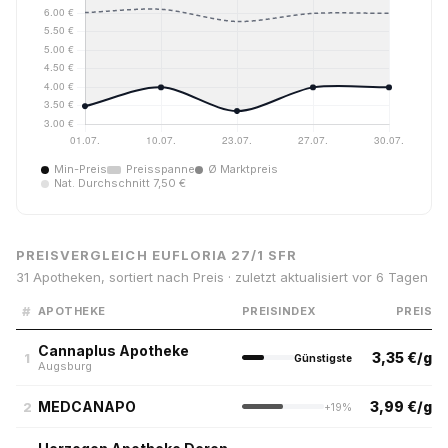
Min-Preis
Preisspanne
Ø Marktpreis
Nat. Durchschnitt 7,50 €
PREISVERGLEICH EUFLORIA 27/1 SFR
31 Apotheken, sortiert nach Preis · zuletzt aktualisiert vor 6 Tagen
#
APOTHEKE
PREISINDEX
PREIS
Cannaplus Apotheke
3,35 €/g
1
Günstigste
Augsburg
MEDCANAPO
3,99 €/g
2
+19%