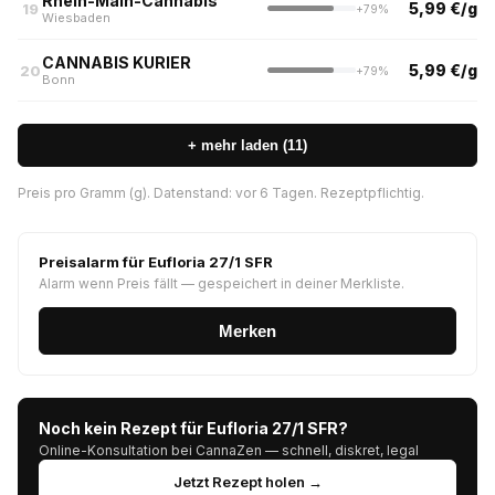
Rhein-Main-Cannabis
5,99 €/g
19
+79%
Wiesbaden
CANNABIS KURIER
5,99 €/g
20
+79%
Bonn
+ mehr laden (11)
Preis pro Gramm (g). Datenstand: vor 6 Tagen. Rezeptpflichtig.
Preisalarm für Eufloria 27/1 SFR
Alarm wenn Preis fällt — gespeichert in deiner Merkliste.
Merken
Noch kein Rezept für Eufloria 27/1 SFR?
Online-Konsultation bei CannaZen — schnell, diskret, legal
Jetzt Rezept holen →