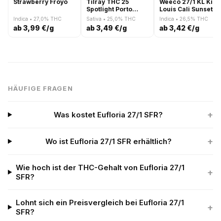
Strawberry Froyo
Tilray THC 25
Weeco 27/1 KL King
Spotlight Porto
Louis Cali Sunset
Island Sweet Skunk
Indica • 27,0% THC
Sativa • 25,0% THC
Indica • 26,5% THC
ab 3,99 €/g
ab 3,49 €/g
ab 3,42 €/g
HÄUFIGE FRAGEN
+
Was kostet Eufloria 27/1 SFR?
+
Wo ist Eufloria 27/1 SFR erhältlich?
Wie hoch ist der THC-Gehalt von Eufloria 27/1
+
SFR?
Lohnt sich ein Preisvergleich bei Eufloria 27/1
+
SFR?