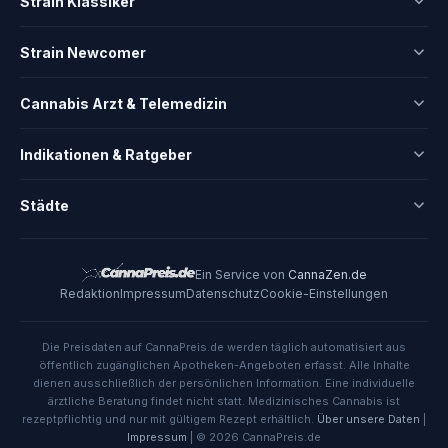
Strain Klassiker
Strain Newcomer
Cannabis Arzt & Telemedizin
Indikationen & Ratgeber
Städte
Ein Service von
CannaZen.de
Redaktion
Impressum
Datenschutz
Cookie-Einstellungen
Die Preisdaten auf CannaPreis.de werden täglich automatisiert aus
öffentlich zugänglichen Apotheken-Angeboten erfasst. Alle Inhalte
dienen ausschließlich der persönlichen Information. Eine individuelle
ärztliche Beratung findet nicht statt. Medizinisches Cannabis ist
rezeptpflichtig und nur mit gültigem Rezept erhältlich.
Über unsere Daten
|
Impressum
| © 2026 CannaPreis.de