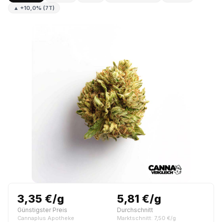
▲ +10,0% (7T)
3,35 €/g
5,81 €/g
Günstigster Preis
Durchschnitt
Cannaplus Apotheke
Marktschnitt: 7,50 €/g