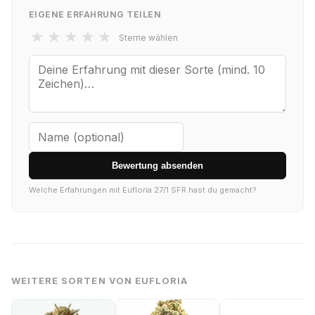
EIGENE ERFAHRUNG TEILEN
★
★
★
★
★
Sterne wählen
Bewertung absenden
Welche Erfahrungen mit Eufloria 27/1 SFR hast du gemacht?
WEITERE SORTEN VON EUFLORIA