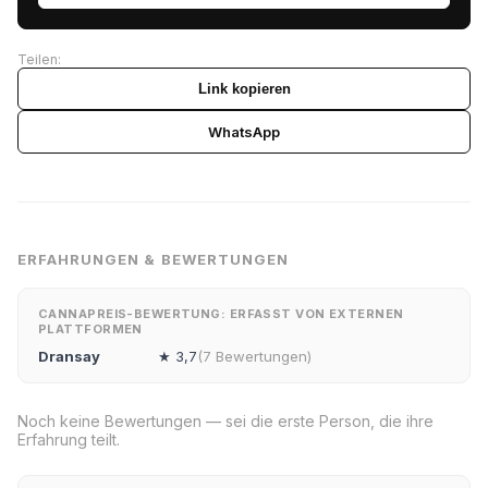
Teilen:
Link kopieren
WhatsApp
ERFAHRUNGEN & BEWERTUNGEN
CANNAPREIS-BEWERTUNG: ERFASST VON EXTERNEN
PLATTFORMEN
Dransay
★ 3,7
(7 Bewertungen)
Noch keine Bewertungen — sei die erste Person, die ihre
Erfahrung teilt.