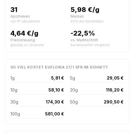
31
5,98 €/g
Apotheken
Median
vor 6T aktualisiert
50% der Apotheken
4,64 €/g
-22,5%
Preisstreuung
vs. Marktschnitt
günstig vs. teuerste
bundesweiter Vergleich
SO VIEL KOSTET EUFLORIA 27/1 SFR IM SCHNITT
1g
5,81 €
5g
29,05 €
10g
58,10 €
20g
116,20 €
30g
174,30 €
50g
290,50 €
100g
581,00 €