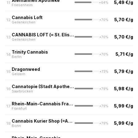
Alemannen Apotheke
5,49 €/g
11
+64%
Friesenheim
Cannabis Loft
5,70 €/g
12
+70%
Geilenkirchen
CANNABIS LOFT (= St. Elisabeth Apotheke)
5,70 €/g
13
+70%
Geilenkirchen
Trinity Cannabis
5,71 €/g
14
+70%
Berlin
Dragonweed
5,79 €/g
15
+73%
Geldern
Cannatopie (Stadt Apotheke, Saarbrücken)
5,98 €/g
16
+79%
Saarbrücken
Rhein-Main-Cannabis Frankfurt (Nur Abholung)
5,99 €/g
17
+79%
Frankfurt
Cannabis Kurier Shop (=Apotheke im Knauber)
5,99 €/g
18
+79%
Bonn