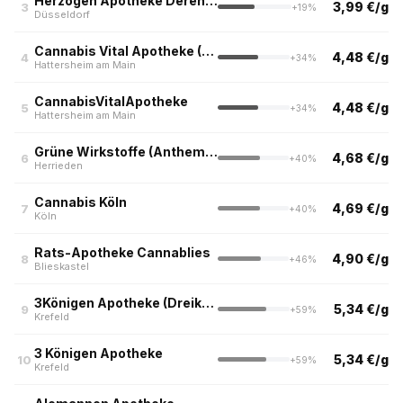
Herzogen Apotheke Derendorf
3,99 €/g
3
+19%
Düsseldorf
Cannabis Vital Apotheke (=Rosen Apotheke im Center)
4,48 €/g
4
+34%
Hattersheim am Main
CannabisVitalApotheke
4,48 €/g
5
+34%
Hattersheim am Main
Grüne Wirkstoffe (Anthemis Apotheke)
4,68 €/g
6
+40%
Herrieden
Cannabis Köln
4,69 €/g
7
+40%
Köln
Rats-Apotheke Cannablies
4,90 €/g
8
+46%
Blieskastel
3Königen Apotheke (Dreikönigen Apotheke am Ostwall, Krefeld)
5,34 €/g
9
+59%
Krefeld
3 Königen Apotheke
5,34 €/g
10
+59%
Krefeld