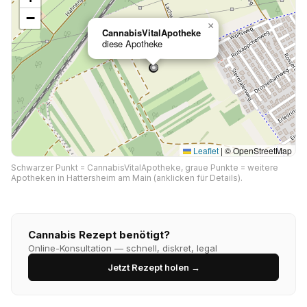
−
×
CannabisVitalApotheke
diese Apotheke
Leaflet
|
© OpenStreetMap
Schwarzer Punkt = CannabisVitalApotheke, graue Punkte = weitere
Apotheken in Hattersheim am Main (anklicken für Details).
Cannabis Rezept benötigt?
Online-Konsultation — schnell, diskret, legal
Jetzt Rezept holen →