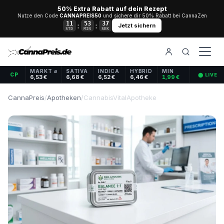
50% Extra Rabatt auf dein Rezept
Nutze den Code
CANNAPREIS50
und sichere dir 50% Rabatt bei CannaZen
11
53
37
:
:
Jetzt sichern
STD
MIN
SEK
MARKT ⌀
SATIVA
INDICA
HYBRID
MIN
CP
⬤ LIVE
6,53 €
6,68 €
6,52 €
6,46 €
1,99 €
CannaPreis
/
Apotheken
/
CannabisVitalApotheke