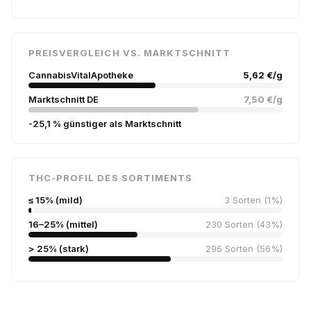
PREISVERGLEICH VS. MARKTSCHNITT
CannabisVitalApotheke
5,62 €/g
Marktschnitt DE
7,50 €/g
-25,1 % günstiger als Marktschnitt
THC-PROFIL DES SORTIMENTS
≤ 15% (mild)
3 Sorten (1%)
16–25% (mittel)
230 Sorten (43%)
> 25% (stark)
296 Sorten (56%)