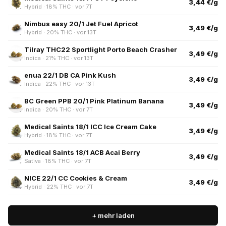
3,44 €/g
Hybrid · 18% THC · vor 7T
Nimbus easy 20/1 Jet Fuel Apricot
3,49 €/g
Hybrid · 20% THC · vor 13T
Tilray THC22 Sportlight Porto Beach Crasher
3,49 €/g
Indica · 21% THC · vor 13T
enua 22/1 DB CA Pink Kush
3,49 €/g
Indica · 22% THC · vor 13T
BC Green PPB 20/1 Pink Platinum Banana
3,49 €/g
Indica · 20% THC · vor 7T
Medical Saints 18/1 ICC Ice Cream Cake
3,49 €/g
Hybrid · 18% THC · vor 7T
Medical Saints 18/1 ACB Acai Berry
3,49 €/g
Sativa · 18% THC · vor 7T
NICE 22/1 CC Cookies & Cream
3,49 €/g
Hybrid · 22% THC · vor 7T
+ mehr laden