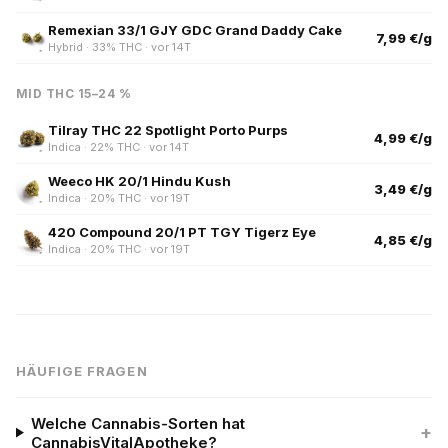
Remexian 33/1 GJY GDC Grand Daddy Cake
7,99 €/g
Hybrid · 33% THC · vor 14T
MID THC 15–24 %
Tilray THC 22 Spotlight Porto Purps
4,99 €/g
Indica · 22% THC · vor 14T
Weeco HK 20/1 Hindu Kush
3,49 €/g
Indica · 20% THC · vor 19T
420 Compound 20/1 PT TGY Tigerz Eye
4,85 €/g
Indica · 20% THC · vor 19T
HÄUFIGE FRAGEN
Welche Cannabis-Sorten hat
+
CannabisVitalApotheke?