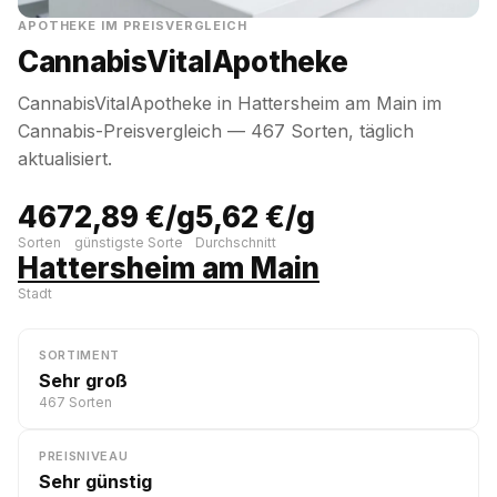
APOTHEKE IM PREISVERGLEICH
CannabisVitalApotheke
CannabisVitalApotheke in Hattersheim am Main im
Cannabis-Preisvergleich — 467 Sorten, täglich
aktualisiert.
467
2,89 €/g
5,62 €/g
Sorten
günstigste Sorte
Durchschnitt
Hattersheim am Main
Stadt
SORTIMENT
Sehr groß
467 Sorten
PREISNIVEAU
Sehr günstig