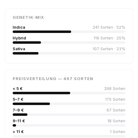
GENETIK-MIX
Indica
241 Sorten · 52%
Hybrid
119 Sorten · 25%
Sativa
107 Sorten · 23%
PREISVERTEILUNG — 467 SORTEN
< 5 €
268 Sorten
5–7 €
175 Sorten
7–9 €
67 Sorten
9–11 €
18 Sorten
> 11 €
1 Sorten