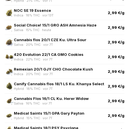
Hybrid · 21% THC · vor 7T
NOC SE 19 Essence
2,99 €/g
Indica · 18% THC · vor 13T
Social Choice! 15/1 GRO ASH Amnesia Haze
2,99 €/g
Sativa · 15% THC · heute
Cannabis flos 20/1 CZE Ku. Ultra Sour
2,99 €/g
Sativa · 20% THC · vor 7T
420 Evolution 22/1 CA GMO Cookies
2,99 €/g
Indica · 22% THC · vor 7T
Remexian 20/1 GJY CHO Chocolate Kush
2,99 €/g
Indica · 20% THC · vor 7T
Canify Cannabis flos 18/1 LS Ku. Khanya Select
2,99 €/g
Hybrid · 18% THC · vor 7T
Cannabis Flos 16/1 CL Ku. Herer Widow
2,99 €/g
Sativa · 16% THC · vor 7T
Medical Saints 15/1 GPA Gary Payton
2,99 €/g
Hybrid · 15% THC · vor 7T
Medical Saints 18/1 PSY Psyclone