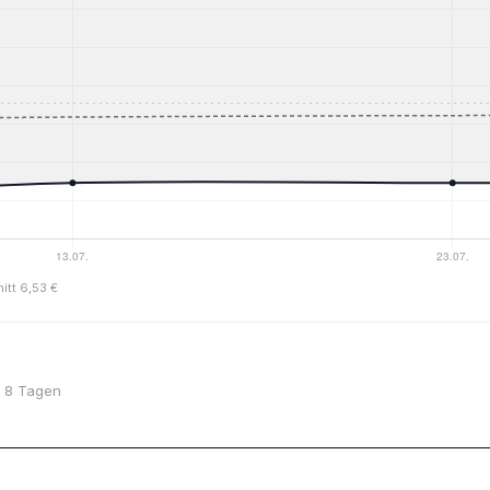
itt 6,53 €
or 8 Tagen