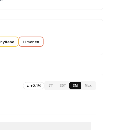
hyllene
Limonen
▲ +2.1%
7T
30T
3M
Max