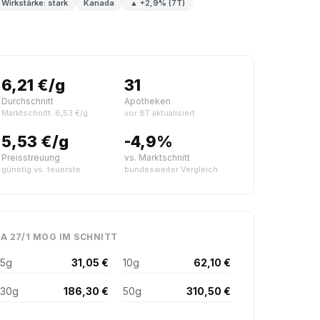
Wirkstärke: stark
Kanada
▲ +2,9% (7T)
6,21 €/g
31
Durchschnitt
Apotheken
Marktschnitt: 6,53 €/g
vor 8T aktualisiert
5,53 €/g
-4,9%
Preisstreuung
vs. Marktschnitt
günstig vs. teuerste
bundesweiter Vergleich
IA 27/1 MOG IM SCHNITT
5g
31,05 €
10g
62,10 €
30g
186,30 €
50g
310,50 €