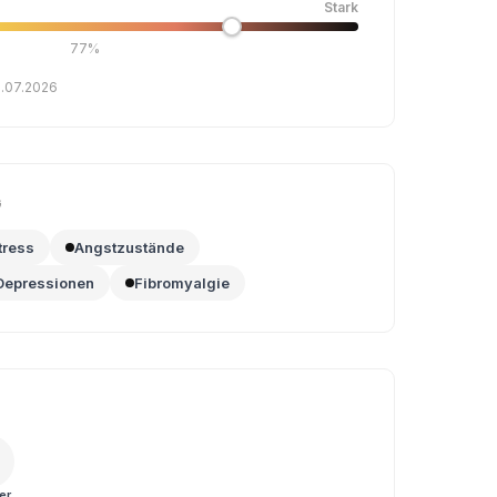
Stark
77%
0.07.2026
G
tress
Angstzustände
Depressionen
Fibromyalgie
er