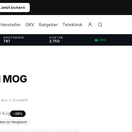
Jetzt sichern
GKV
Ratgeber
Hersteller
Teleklinik
APOTHEKEN
SORTEN
⬤ LIVE
787
2.750
/1 MOG
 aus 2 Quellen)
1 €/g
-28%
ken im Vergleich