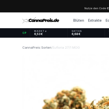
Nutze den Code
C
Blüten
Extrakte
E
MARKT ⌀
SATIVA
CP
6,53 €
6,68 €
CannaPreis
/
Sorten
/
Eufloria 27/1 MOG