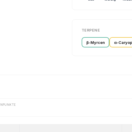
TERPENE
β-Myrcen
α-Caryop
ENPUNKTE