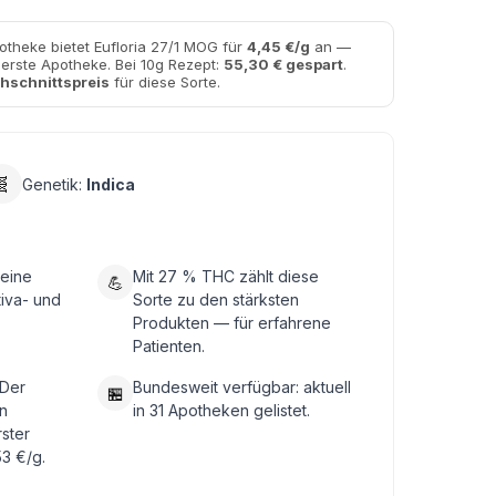
otheke bietet Eufloria 27/1 MOG für
4,45 €/g
an —
uerste Apotheke. Bei 10g Rezept:
55,30 € gespart
.
hschnittspreis
für diese Sorte.
🧬
Genetik:
Indica
 eine
Mit 27 % THC zählt diese
💪
tiva- und
Sorte zu den stärksten
Produkten — für erfahrene
Patienten.
 Der
Bundesweit verfügbar: aktuell
🏪
n
in 31 Apotheken gelistet.
rster
3 €/g.