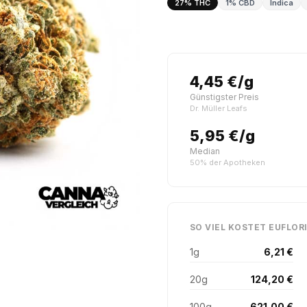
27% THC
1% CBD
Indica
4,45 €/g
Günstigster Preis
Dr. Müller Leafs
5,95 €/g
Median
50% der Apotheken
SO VIEL KOSTET EUFLOR
1g
6,21 €
20g
124,20 €
100g
621,00 €