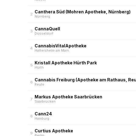
Canthera Süd (Mohren Apotheke, Nürnberg)
2
Nürnberg
CannaQuell
3
Düsseldorf
CannabisVitalApotheke
4
Hattersheim am Main
Kristall Apotheke Hürth Park
5
Hürth
Cannabis Freiburg (Apotheke am Rathaus, Reu
6
Reute
Markus Apotheke Saarbrücken
7
Saarbrücken
Cann24
8
Hamburg
Curtius Apotheke
9
Berlin