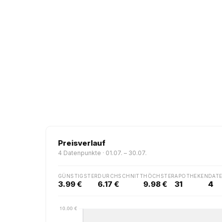
Preisverlauf
4 Datenpunkte · 01.07. – 30.07.
GÜNSTIGSTER
DURCHSCHNITT
HÖCHSTER
APOTHEKEN
DAT
3.99 €
6.17 €
9.98 €
31
4