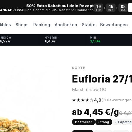
50% Extra Rabatt auf dein Rezept
10
46
07
:
:
ANNAPREIS50
und sichere dir 50% Rabatt bei CannaZen
STD
MIN
SEK
dibles
Shops
Ranking
Apotheken
Städte
Bewertungen
INDICA
HYBRID
MIN
6,52 €
6,46 €
1,99 €
SORTE
Eufloria 27
Marshmallow OG
★★★★☆
4,0
(11 Bewertungen
ab 4,45 €/g
Ø 6,2
Bestseller
Strong
31 Apothe