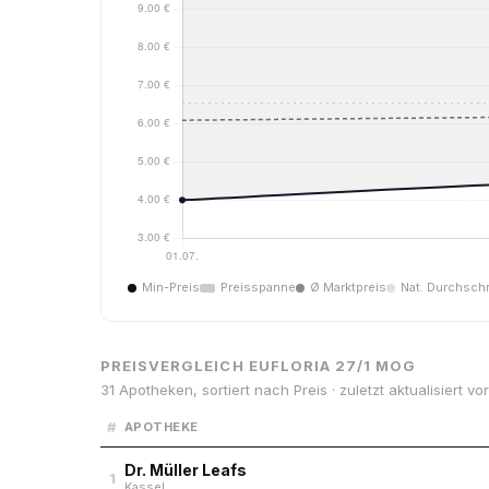
Min-Preis
Preisspanne
Ø Marktpreis
Nat. Durchschn
PREISVERGLEICH EUFLORIA 27/1 MOG
31 Apotheken, sortiert nach Preis · zuletzt aktualisiert v
#
APOTHEKE
Dr. Müller Leafs
1
Kassel