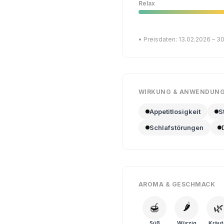
Relax
• Preisdaten: 13.02.2026 – 3
WIRKUNG & ANWENDUN
Appetitlosigkeit
S
Schlafstörungen
AROMA & GESCHMACK
🌶️
🍯
🌿
Süß
Würzig
Kräut