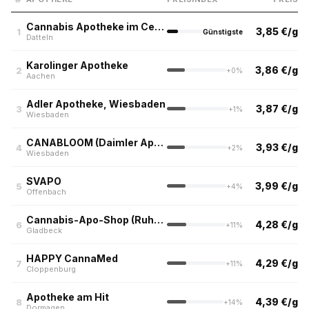
Cannabis Apotheke im Centr-o-med
3,85 €/g
1
Günstigste
Datteln
Karolinger Apotheke
3,86 €/g
2
+0%
Aachen
Adler Apotheke, Wiesbaden
3,87 €/g
3
+1%
Wiesbaden
CANABLOOM (Daimler Apotheke, Wiesbaden)
3,93 €/g
4
+2%
Wiesbaden
SVAPO
3,99 €/g
5
+4%
Offenbach
Cannabis-Apo-Shop (Ruhrpott)
4,28 €/g
6
+11%
Gladbeck
HAPPY CannaMed
4,29 €/g
7
+11%
Cloppenburg
Apotheke am Hit
4,39 €/g
8
+14%
Dormagen