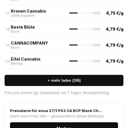
Kronen Cannabis
4,75 €/g
17
+23%
Sankt Augustin
Beste Blüte
4,79 €/g
18
+24%
Bonn
CANNACOMPANY
4,79 €/g
19
+24%
Bonn
Eifel Cannabis
4,79 €/g
20
+24%
Mendig
+ mehr laden (106)
Preis pro Gramm (g). Datenstand: vor 7 Tagen. Rezeptpflichtig.
Preisalarm für enua 27/1 PS3 CA BCP Black Ch…
Alarm wenn Preis fällt — gespeichert in deiner Merkliste.