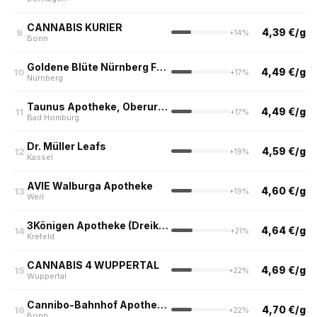
CANNABIS KURIER
4,39 €/g
9
+14%
Bonn
Goldene Blüte Nürnberg Fürth Erlangen
4,49 €/g
10
+17%
Nürnberg
Taunus Apotheke, Oberursel
4,49 €/g
11
+17%
Bad Homburg
Dr. Müller Leafs
4,59 €/g
12
+19%
Kassel
AVIE Walburga Apotheke
4,60 €/g
13
+19%
Werl
3Königen Apotheke (Dreikönigen Apotheke am Ostwall, Krefeld)
4,64 €/g
14
+21%
Krefeld
CANNABIS 4 WUPPERTAL
4,69 €/g
15
+22%
Wuppertal
Cannibo-Bahnhof Apotheke Bonn
4,70 €/g
16
+22%
Bonn