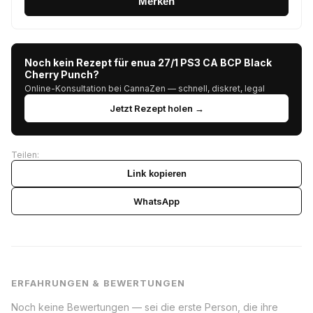
Merken
Noch kein Rezept für enua 27/1 PS3 CA BCP Black
Cherry Punch?
Online-Konsultation bei CannaZen — schnell, diskret, legal
Jetzt Rezept holen →
Teilen:
Link kopieren
WhatsApp
ERFAHRUNGEN & BEWERTUNGEN
Noch keine Bewertungen — sei die erste Person, die ihre