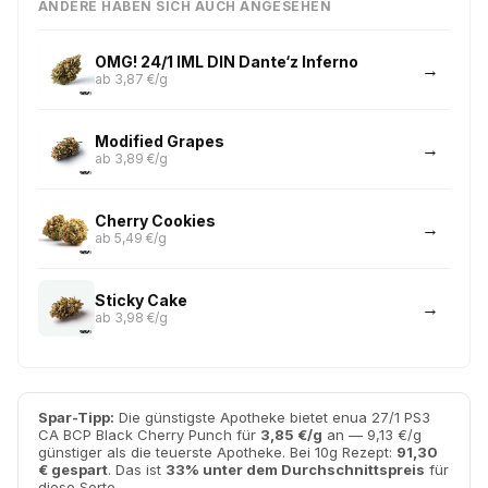
ANDERE HABEN SICH AUCH ANGESEHEN
OMG! 24/1 IML DIN Dante‘z Inferno
ab 3,87 €/g
Modified Grapes
ab 3,89 €/g
Cherry Cookies
ab 5,49 €/g
Sticky Cake
ab 3,98 €/g
Spar-Tipp:
Die günstigste Apotheke bietet enua 27/1 PS3
CA BCP Black Cherry Punch für
3,85 €/g
an — 9,13 €/g
günstiger als die teuerste Apotheke. Bei 10g Rezept:
91,30
€ gespart
. Das ist
33% unter dem Durchschnittspreis
für
diese Sorte.