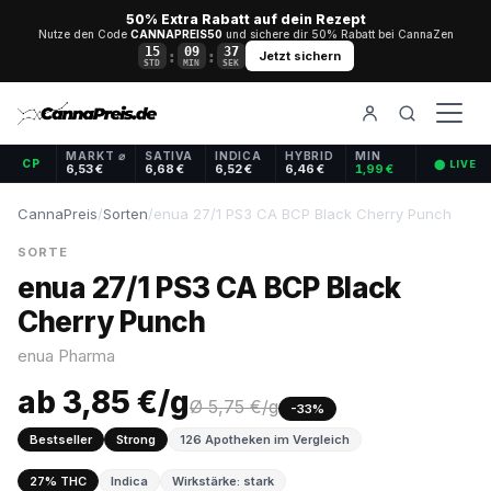
50% Extra Rabatt auf dein Rezept
Nutze den Code
CANNAPREIS50
und sichere dir 50% Rabatt bei CannaZen
15
09
37
:
:
Jetzt sichern
STD
MIN
SEK
MARKT ⌀
SATIVA
INDICA
HYBRID
MIN
CP
⬤ LIVE
6,53 €
6,68 €
6,52 €
6,46 €
1,99 €
CannaPreis
/
Sorten
/
enua 27/1 PS3 CA BCP Black Cherry Punch
SORTE
enua 27/1 PS3 CA BCP Black
Cherry Punch
enua Pharma
ab 3,85 €/g
Ø 5,75 €/g
-33%
Bestseller
Strong
126 Apotheken im Vergleich
27% THC
Indica
Wirkstärke: stark