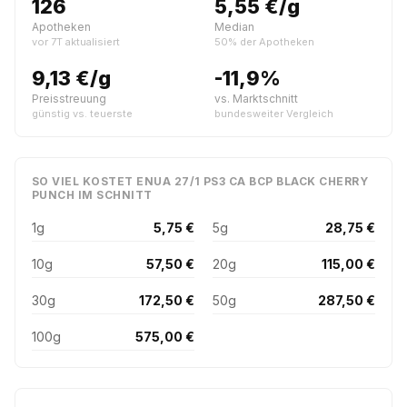
126
5,55 €/g
Apotheken
Median
vor 7T aktualisiert
50% der Apotheken
9,13 €/g
-11,9%
Preisstreuung
vs. Marktschnitt
günstig vs. teuerste
bundesweiter Vergleich
SO VIEL KOSTET ENUA 27/1 PS3 CA BCP BLACK CHERRY
PUNCH IM SCHNITT
1g
5,75 €
5g
28,75 €
10g
57,50 €
20g
115,00 €
30g
172,50 €
50g
287,50 €
100g
575,00 €