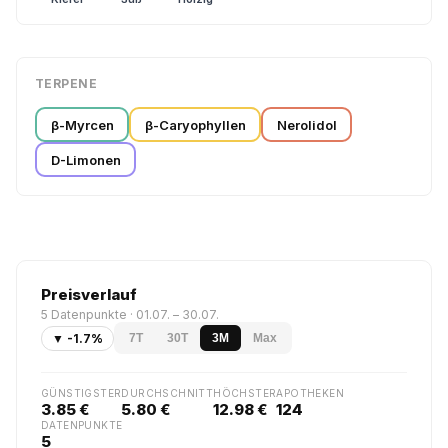
TERPENE
β-Myrcen
β-Caryophyllen
Nerolidol
D-Limonen
Preisverlauf
5 Datenpunkte · 01.07. – 30.07.
▼ -1.7%
7T
30T
3M
Max
GÜNSTIGSTER
DURCHSCHNITT
HÖCHSTER
APOTHEKEN
3.85 €
5.80 €
12.98 €
124
DATENPUNKTE
5