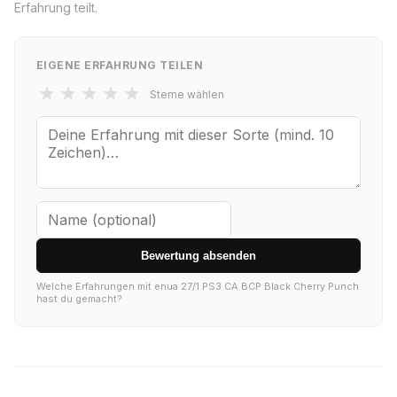
Erfahrung teilt.
EIGENE ERFAHRUNG TEILEN
★
★
★
★
★
Sterne wählen
Bewertung absenden
Welche Erfahrungen mit enua 27/1 PS3 CA BCP Black Cherry Punch
hast du gemacht?