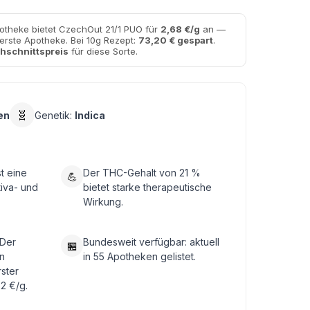
otheke bietet CzechOut 21/1 PUO für
2,68 €/g
an —
uerste Apotheke. Bei 10g Rezept:
73,20 € gespart
.
hschnittspreis
für diese Sorte.
🧬
en
Genetik:
Indica
t eine
Der THC-Gehalt von 21 %
💪
tiva- und
bietet starke therapeutische
Wirkung.
 Der
Bundesweit verfügbar: aktuell
🏪
n
in 55 Apotheken gelistet.
rster
2 €/g.