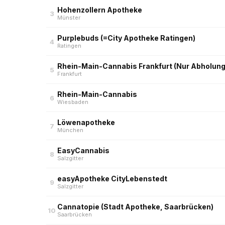
Hohenzollern Apotheke
3
Münster
Purplebuds (=City Apotheke Ratingen)
4
Ratingen
Rhein-Main-Cannabis Frankfurt (Nur Abholung
5
Frankfurt
Rhein-Main-Cannabis
6
Wiesbaden
Löwenapotheke
7
München
EasyCannabis
8
Salzgitter
easyApotheke CityLebenstedt
9
Salzgitter
Cannatopie (Stadt Apotheke, Saarbrücken)
10
Saarbrücken