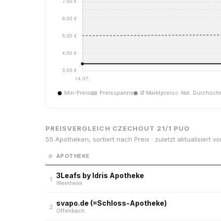
Min-Preis
Preisspanne
Ø Marktpreis
Nat. Durchschn
PREISVERGLEICH CZECHOUT 21/1 PUO
55 Apotheken, sortiert nach Preis · zuletzt aktualisiert v
#
APOTHEKE
3Leafs by Idris Apotheke
1
Weinheim
svapo.de (=Schloss-Apotheke)
2
Offenbach