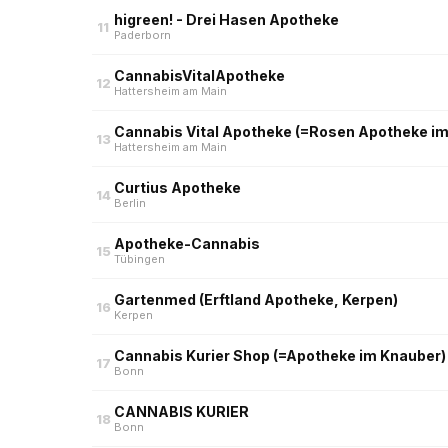
higreen! - Drei Hasen Apotheke
11
Paderborn
CannabisVitalApotheke
12
Hattersheim am Main
Cannabis Vital Apotheke (=Rosen Apotheke im
13
Hattersheim am Main
Curtius Apotheke
14
Berlin
Apotheke-Cannabis
15
Tübingen
Gartenmed (Erftland Apotheke, Kerpen)
16
Kerpen
Cannabis Kurier Shop (=Apotheke im Knauber)
17
Bonn
CANNABIS KURIER
18
Bonn