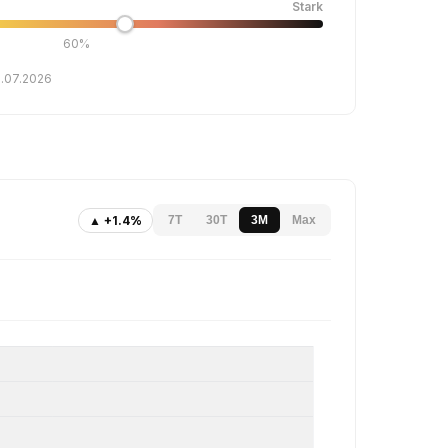
Stark
60%
0.07.2026
▲ +1.4%
7T
30T
3M
Max