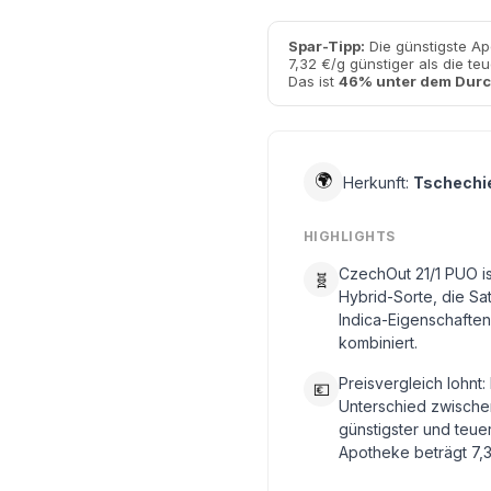
Spar-Tipp:
Die günstigste Ap
7,32 €/g günstiger als die te
Das ist
46% unter dem Durc
🌍
Herkunft:
Tschechi
HIGHLIGHTS
CzechOut 21/1 PUO is
🧬
Hybrid-Sorte, die Sa
Indica-Eigenschaften
kombiniert.
Preisvergleich lohnt:
💶
Unterschied zwische
günstigster und teue
Apotheke beträgt 7,3