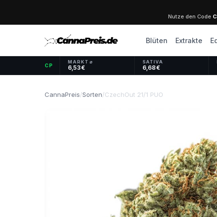
Nutze den Code
C
Blüten
Extrakte
E
MARKT ⌀
SATIVA
CP
6,53 €
6,68 €
CannaPreis
/
Sorten
/
CzechOut 21/1 PUO