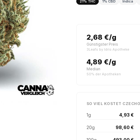
21% THC
1% CBD
Indica
2,68 €/g
Günstigster Preis
3Leafs by Idris Apotheke
4,89 €/g
Median
50% der Apotheken
SO VIEL KOSTET CZECHO
1g
4,93 €
20g
98,60 €
100g
493,00 €