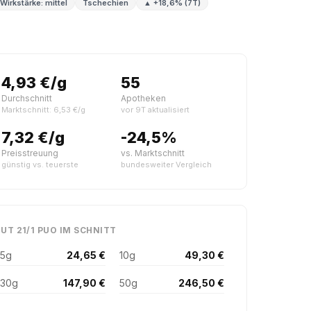
Wirkstärke: mittel
Tschechien
▲ +18,6% (7T)
4,93 €/g
55
Durchschnitt
Apotheken
Marktschnitt: 6,53 €/g
vor 9T aktualisiert
7,32 €/g
-24,5%
Preisstreuung
vs. Marktschnitt
günstig vs. teuerste
bundesweiter Vergleich
UT 21/1 PUO IM SCHNITT
5g
24,65 €
10g
49,30 €
30g
147,90 €
50g
246,50 €