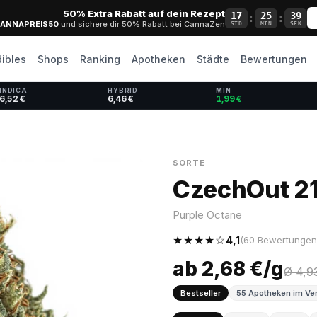
50% Extra Rabatt auf dein Rezept
17
25
38
:
:
ANNAPREIS50
und sichere dir 50% Rabatt bei CannaZen
STD
MIN
SEK
dibles
Shops
Ranking
Apotheken
Städte
Bewertungen
INDICA
HYBRID
MIN
6,52 €
6,46 €
1,99 €
SORTE
CzechOut 21
Purple Octane
★★★★☆
4,1
(60 Bewertungen 
ab 2,68 €/g
Ø 4,9
Bestseller
55 Apotheken im Ver