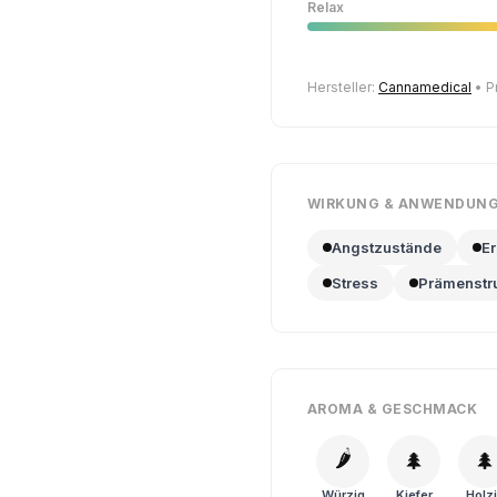
Relax
Hersteller:
Cannamedical
• P
WIRKUNG & ANWENDUN
Angstzustände
E
Stress
Prämenstr
AROMA & GESCHMACK
🌶️
🌲
🌲
Würzig
Kiefer
Holz