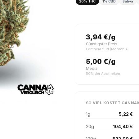
20% THC
1% CBD
Sativa
3,94 €/g
Günstigster Preis
Canthera Süd (Mohren Apotheke, Nürnberg)
5,00 €/g
Median
50% der Apotheken
SO VIEL KOSTET CANNAM
1g
5,22 €
20g
104,40 €
100g
522,00 €