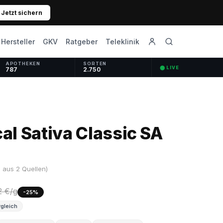
Jetzt sichern
GKV
Ratgeber
Hersteller
Teleklinik
APOTHEKEN
SORTEN
⬤ LIVE
787
2.750
l Sativa Classic SA
 aus 2 Quellen)
2 €/g
-25%
gleich