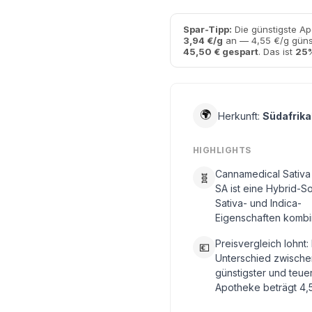
Spar-Tipp:
Die günstigste Ap
3,94 €/g
an — 4,55 €/g günst
45,50 € gespart
. Das ist
25%
🌍
Herkunft:
Südafrika
HIGHLIGHTS
Cannamedical Sativa 
🧬
SA ist eine Hybrid-So
Sativa- und Indica-
Eigenschaften kombin
Preisvergleich lohnt:
💶
Unterschied zwische
günstigster und teue
Apotheke beträgt 4,