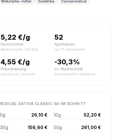
Wirkstärke: mittel
Südafrika
Cannamedical
5,22 €/g
52
Durchschnitt
Apotheken
Marktschnitt: 7,50 €/g
vor 7T aktualisiert
4,55 €/g
-30,3%
Preisstreuung
vs. Marktschnitt
günstig vs. teuerste
bundesweiter Vergleich
EDICAL SATIVA CLASSIC SA IM SCHNITT
5g
26,10 €
10g
52,20 €
30g
156,60 €
50g
261,00 €