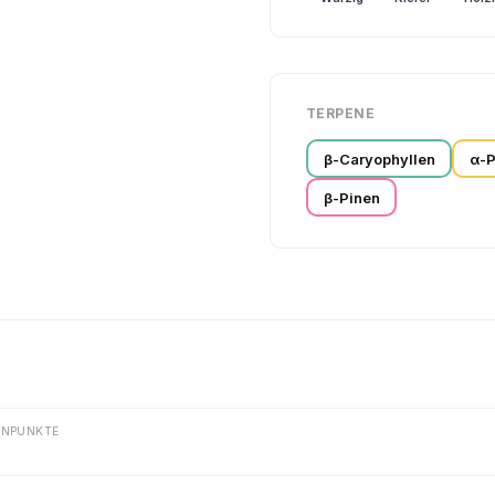
TERPENE
β-Caryophyllen
α-P
β-Pinen
ENPUNKTE