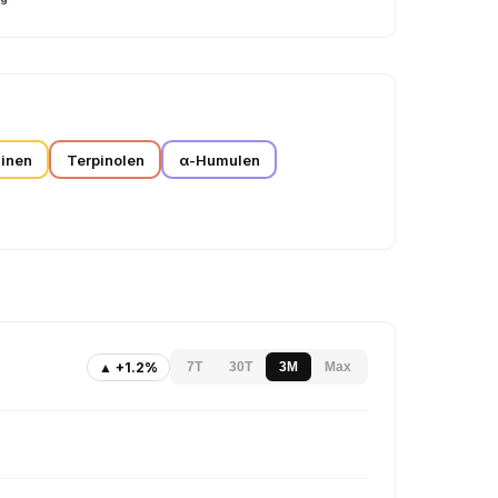
inen
Terpinolen
α-Humulen
▲ +1.2%
7T
30T
3M
Max