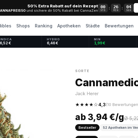
50% Extra Rabatt auf dein Rezept
00
26
03
:
:
ANNAPREIS50
und sichere dir 50% Rabatt bei CannaZen
STD
MIN
SEK
dibles
Shops
Ranking
Apotheken
Städte
Bewertungen
INDICA
HYBRID
MIN
6,52 €
6,46 €
1,99 €
SORTE
Cannamedica
Jack Herer
★★★★☆
4,3
(10 Bewertungen
ab 3,94 €/g
Ø 5,2
Bestseller
52 Apotheken im Ver