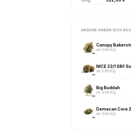
ANDERE HABEN SICH AU
Canopy Bakerstr
ab 3,99 €/g
NICE 22/1 SBF S
ab 3,95 €/g
Big Buddah
ab 3,99 €/g
Demecan Core 2
ab 3,95 €/g