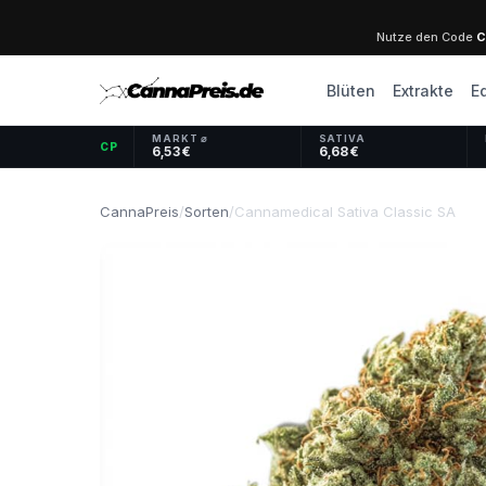
Nutze den Code
C
Blüten
Extrakte
E
MARKT ⌀
SATIVA
CP
6,53 €
6,68 €
CannaPreis
/
Sorten
/
Cannamedical Sativa Classic SA