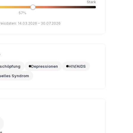
Stark
57%
reisdaten: 14.03.2026 – 30.07.2026
G
rschöpfung
Depressionen
HIV/AIDS
uelles Syndrom
ig