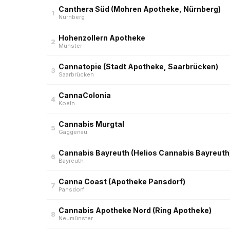
Canthera Süd (Mohren Apotheke, Nürnberg)
1
Nürnberg
Hohenzollern Apotheke
2
Münster
Cannatopie (Stadt Apotheke, Saarbrücken)
3
Saarbrücken
CannaColonia
4
Koeln
Cannabis Murgtal
5
Gaggenau
Cannabis Bayreuth (Helios Cannabis Bayreuth
6
Bayreuth
Canna Coast (Apotheke Pansdorf)
7
Pansdorf
Cannabis Apotheke Nord (Ring Apotheke)
8
Neumünster