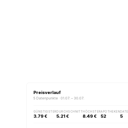
Preisverlauf
5 Datenpunkte · 01.07. – 30.07.
GÜNSTIGSTER
DURCHSCHNITT
HÖCHSTER
APOTHEKEN
DAT
3.79 €
5.21 €
8.49 €
52
5