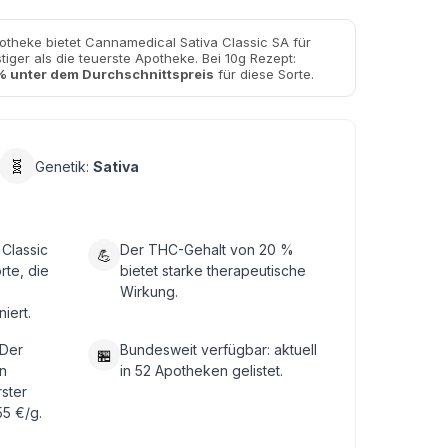
otheke bietet Cannamedical Sativa Classic SA für
iger als die teuerste Apotheke. Bei 10g Rezept:
 unter dem Durchschnittspreis
für diese Sorte.
🧬
Genetik:
Sativa
Classic
Der THC-Gehalt von 20 %
💪
rte, die
bietet starke therapeutische
Wirkung.
iert.
 Der
Bundesweit verfügbar: aktuell
🏪
n
in 52 Apotheken gelistet.
rster
55 €/g.