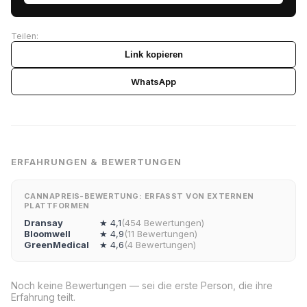
Teilen:
Link kopieren
WhatsApp
ERFAHRUNGEN & BEWERTUNGEN
CANNAPREIS-BEWERTUNG: ERFASST VON EXTERNEN
PLATTFORMEN
Dransay
★ 4,1
(454 Bewertungen)
Bloomwell
★ 4,9
(11 Bewertungen)
GreenMedical
★ 4,6
(4 Bewertungen)
Noch keine Bewertungen — sei die erste Person, die ihre
Erfahrung teilt.