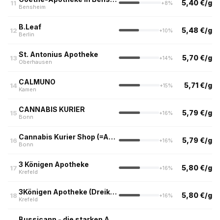
5,40 €/g
11
+8%
Bensheim
B.Leaf
5,48 €/g
12
+10%
Berlin
St. Antonius Apotheke
5,70 €/g
13
+14%
Oberhausen
CALMUNO
5,71 €/g
14
+15%
Kamen
CANNABIS KURIER
5,79 €/g
15
+16%
Bonn
Cannabis Kurier Shop (=Apotheke im Knauber)
5,79 €/g
16
+16%
Bonn
3 Königen Apotheke
5,80 €/g
17
+16%
Krefeld
3Königen Apotheke (Dreikönigen Apotheke am Ostwall, Krefeld)
5,80 €/g
18
+16%
Krefeld
Bussicann - die starken Apotheken