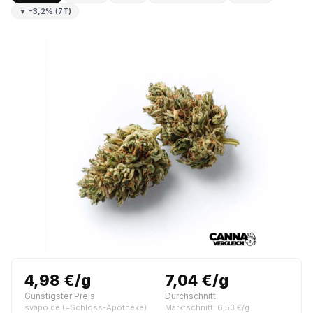
▼ -3,2% (7T)
4,98 €/g
7,04 €/g
Günstigster Preis
Durchschnitt
svapo.de (=Schloss-Apotheke)
Marktschnitt: 6,53 €/g