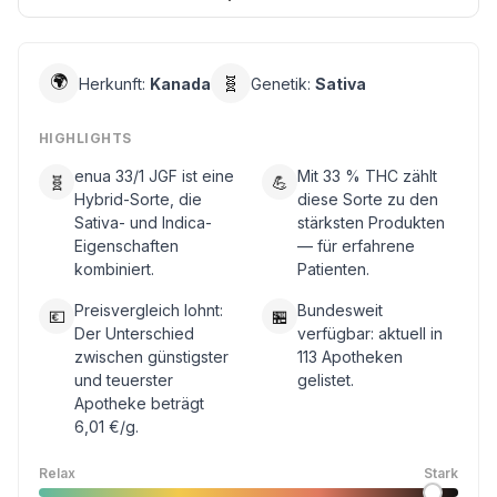
🌍
🧬
Herkunft:
Kanada
Genetik:
Sativa
HIGHLIGHTS
enua 33/1 JGF ist eine
Mit 33 % THC zählt
🧬
💪
Hybrid-Sorte, die
diese Sorte zu den
Sativa- und Indica-
stärksten Produkten
Eigenschaften
— für erfahrene
kombiniert.
Patienten.
Preisvergleich lohnt:
Bundesweit
💶
🏪
Der Unterschied
verfügbar: aktuell in
zwischen günstigster
113 Apotheken
und teuerster
gelistet.
Apotheke beträgt
6,01 €/g.
Relax
Stark