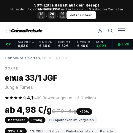
50% Extra Rabatt auf dein Rezept
Nutze den Code
CANNAPREIS50
und sichere dir 50% Rabatt bei CannaZen
18
26
00
:
:
Jetzt sichern
STD
MIN
SEK
MARKT ⌀
SATIVA
INDICA
HYBRID
MIN
CP
⬤ LIVE
6,53 €
6,68 €
6,52 €
6,46 €
1,99 €
CannaPreis
/
Sorten
/
enua 33/1 JGF
SORTE
enua 33/1 JGF
Jungle Fumes
★★★★☆
4,1
(469 Bewertungen aus 3 Quellen)
ab 4,98 €/g
Ø 7,04 €/g
-29%
Bestseller
Strong
113 Apotheken im Vergleich
33% THC
1% CBD
Sativa
Wirkstärke: stark
Kanada