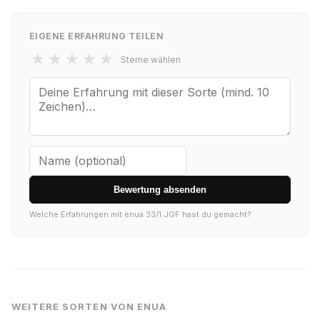
EIGENE ERFAHRUNG TEILEN
★
★
★
★
★
Sterne wählen
Bewertung absenden
Welche Erfahrungen mit enua 33/1 JGF hast du gemacht?
WEITERE SORTEN VON ENUA