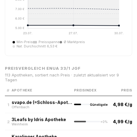
Min-Preis
Preisspanne
Ø Marktpreis
Nat. Durchschnitt 6,53 €
PREISVERGLEICH ENUA 33/1 JGF
113 Apotheken, sortiert nach Preis · zuletzt aktualisiert vor 9
Tagen
#
APOTHEKE
PREISINDEX
PREIS
svapo.de (=Schloss-Apotheke)
4,98 €/g
1
Günstigste
Offenbach
3Leafs by Idris Apotheke
4,99 €/g
2
+0%
Weinheim
Karolinger Apotheke