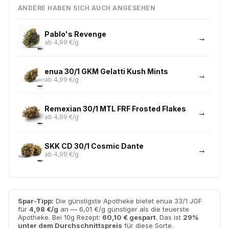
ANDERE HABEN SICH AUCH ANGESEHEN
Pablo's Revenge
ab 4,99 €/g
enua 30/1 GKM Gelatti Kush Mints
ab 4,99 €/g
Remexian 30/1 MTL FRF Frosted Flakes
ab 4,99 €/g
SKK CD 30/1 Cosmic Dante
ab 4,99 €/g
Spar-Tipp:
Die günstigste Apotheke bietet enua 33/1 JGF
für
4,98 €/g
an — 6,01 €/g günstiger als die teuerste
Apotheke. Bei 10g Rezept:
60,10 € gespart
. Das ist
29%
unter dem Durchschnittspreis
für diese Sorte.