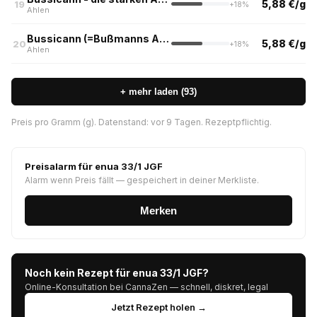
5,88 €/g
19
+18%
Ahlen
Bussicann (=Bußmanns Apotheke Kerkmannplatz)
5,88 €/g
20
+18%
Ahlen
+ mehr laden (93)
Preis pro Gramm (g). Datenstand: vor 9 Tagen. Rezeptpflichtig.
Preisalarm für enua 33/1 JGF
Alarm wenn Preis fällt — gespeichert in deiner Merkliste.
Merken
Noch kein Rezept für enua 33/1 JGF?
Online-Konsultation bei CannaZen — schnell, diskret, legal
Jetzt Rezept holen →