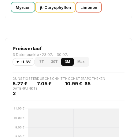
Myrcen
β-Caryophyllen
Limonen
Preisverlauf
3 Datenpunkte · 23.07. – 30.07.
▼ -1.6%
7T
30T
3M
Max
GÜNSTIGSTER
DURCHSCHNITT
HÖCHSTER
APOTHEKEN
5.27 €
7.05 €
10.99 €
65
DATENPUNKTE
3