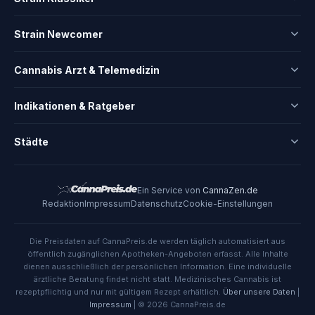
Strain Newcomer
Cannabis Arzt & Telemedizin
Indikationen & Ratgeber
Städte
Ein Service von
CannaZen.de
Redaktion
Impressum
Datenschutz
Cookie-Einstellungen
Die Preisdaten auf CannaPreis.de werden täglich automatisiert aus
öffentlich zugänglichen Apotheken-Angeboten erfasst. Alle Inhalte
dienen ausschließlich der persönlichen Information. Eine individuelle
ärztliche Beratung findet nicht statt. Medizinisches Cannabis ist
rezeptpflichtig und nur mit gültigem Rezept erhältlich.
Über unsere Daten
|
Impressum
| © 2026 CannaPreis.de