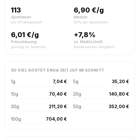
113
6,90 €/g
Apotheken
Median
vor 9T aktualisiert
50% der Apotheken
6,01 €/g
+7,8%
Preisstreuung
vs. Marktschnitt
günstig vs. teuerste
bundesweiter Vergleich
SO VIEL KOSTET ENUA 33/1 JGF IM SCHNITT
1g
7,04 €
5g
35,20 €
10g
70,40 €
20g
140,80 €
30g
211,20 €
50g
352,00 €
100g
704,00 €