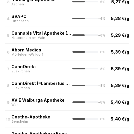
5,27 €/g
3
+6%
Aachen
SVAPO
5,28 €/g
4
+6%
Offenbach
Cannabis Vital Apotheke (=Rosen Apotheke im Center)
5,29 €/g
5
+6%
Hattersheim am Main
Ahorn Medics
5,39 €/g
6
+8%
Mörfelden-Walldorf
CannDirekt
5,39 €/g
7
+8%
Euskirchen
CannDirekt (=Lambertus Apotheke)
5,39 €/g
8
+8%
Euskirchen
AVIE Walburga Apotheke
5,40 €/g
9
+8%
Werl
Goethe-Apotheke
5,40 €/g
10
+8%
Bensheim
Goethe-Apotheke in Bensheim