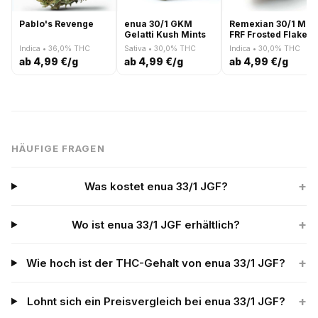
Pablo's Revenge
enua 30/1 GKM
Remexian 30/1 MTL
Gelatti Kush Mints
FRF Frosted Flakes
Indica • 36,0% THC
Sativa • 30,0% THC
Indica • 30,0% THC
ab 4,99 €/g
ab 4,99 €/g
ab 4,99 €/g
HÄUFIGE FRAGEN
+
Was kostet enua 33/1 JGF?
+
Wo ist enua 33/1 JGF erhältlich?
+
Wie hoch ist der THC-Gehalt von enua 33/1 JGF?
+
Lohnt sich ein Preisvergleich bei enua 33/1 JGF?