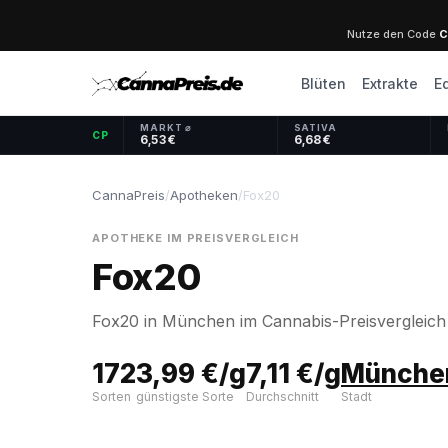
Nutze den Code
C
Blüten
Extrakte
E
MARKT ⌀
SATIVA
CP
6,53 €
6,68 €
CannaPreis
/
Apotheken
/
Fox20
APOTHEKE IM PREISVERGLEICH
Fox20
Fox20 in München im Cannabis-Preisvergleich —
172
3,99 €/g
7,11 €/g
Münche
Sorten
günstigste Sorte
Durchschnitt
Stadt