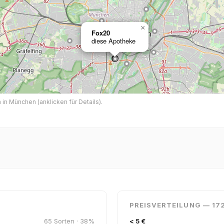
×
Fox20
diese Apotheke
n München (anklicken für Details).
PREISVERTEILUNG — 17
65 Sorten · 38%
< 5 €