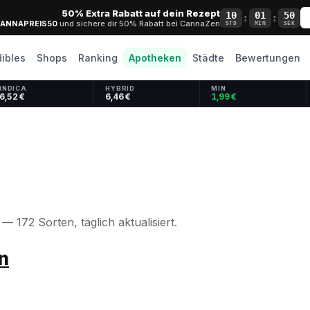
50% Extra Rabatt auf dein Rezept
10
01
49
:
:
ANNAPREIS50
und sichere dir 50% Rabatt bei CannaZen
STD
MIN
SEK
dibles
Shops
Ranking
Apotheken
Städte
Bewertungen
INDICA
HYBRID
MIN
6,52 €
6,46 €
1,99 €
 172 Sorten, täglich aktualisiert.
n