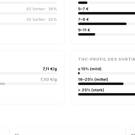
62 Sorten · 36%
5–7 €
45 Sorten · 26%
7–9 €
9–11 €
THC-PROFIL DES SORTI
7,11 €/g
≤ 15% (mild)
7,50 €/g
16–25% (mittel)
> 25% (stark)