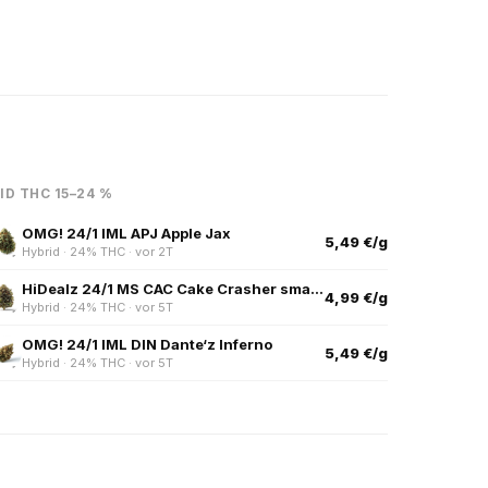
ID THC 15–24 %
OMG! 24/1 IML APJ Apple Jax
5,49 €/g
Hybrid · 24% THC · vor 2T
HiDealz 24/1 MS CAC Cake Crasher smalls
4,99 €/g
Hybrid · 24% THC · vor 5T
OMG! 24/1 IML DIN Dante‘z Inferno
5,49 €/g
Hybrid · 24% THC · vor 5T