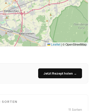
Leaflet
|
© OpenStreetMap
Jetzt Rezept holen →
2 SORTEN
11 Sorten