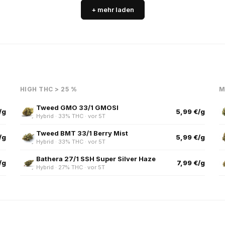
+ mehr laden
HIGH THC > 25 %
M
Tweed GMO 33/1 GMOSI
/g
5,99 €/g
Hybrid · 33% THC · vor 5T
Tweed BMT 33/1 Berry Mist
/g
5,99 €/g
Hybrid · 33% THC · vor 5T
Bathera 27/1 SSH Super Silver Haze
/g
7,99 €/g
Hybrid · 27% THC · vor 5T