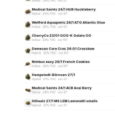
Indica · 24% THC · vor 2T
Medical Saints 24/1 HUB Huckleberry
Sativa · 24% THC · vor 9T
Wellford Aquaponic 26/1 ATG Atlantic Glue
Indica · 26% THC · vor 9T
CherryCo 23/01 GOG-K Gelato OG
Indica · 23% THC · vor 15T
Demecan Core Cros 26:01 Crossbow
Hybrid · 26% THC · vor 15T
Nimbus easy 26/1 French Cookies
Indica · 26% THC · vor 15T
Hempstedt-Börnsen 27/1
Hybrid · 27% THC · vor 2T
Medical Saints 24/1 ACB Acai Berry
Sativa · 24% THC · vor 2T
HiDealz 27/1 MS LEM Lemonatti smalls
Hybrid · 27% THC · vor 2T