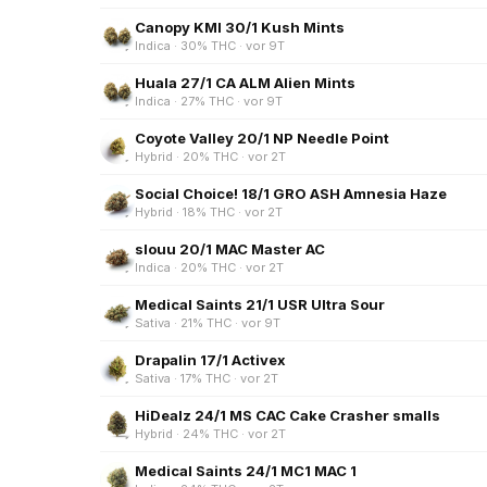
Canopy KMI 30/1 Kush Mints
Indica · 30% THC · vor 9T
Huala 27/1 CA ALM Alien Mints
Indica · 27% THC · vor 9T
Coyote Valley 20/1 NP Needle Point
Hybrid · 20% THC · vor 2T
Social Choice! 18/1 GRO ASH Amnesia Haze
Hybrid · 18% THC · vor 2T
slouu 20/1 MAC Master AC
Indica · 20% THC · vor 2T
Medical Saints 21/1 USR Ultra Sour
Sativa · 21% THC · vor 9T
Drapalin 17/1 Activex
Sativa · 17% THC · vor 2T
HiDealz 24/1 MS CAC Cake Crasher smalls
Hybrid · 24% THC · vor 2T
Medical Saints 24/1 MC1 MAC 1