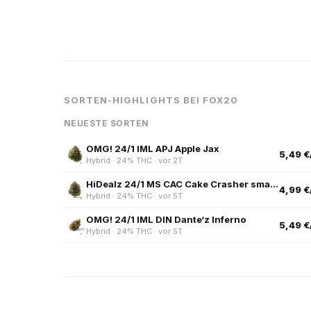
SORTEN-HIGHLIGHTS BEI FOX20
NEUESTE SORTEN
OMG! 24/1 IML APJ Apple Jax
5,49 €
Hybrid · 24% THC · vor 2T
HiDealz 24/1 MS CAC Cake Crasher smalls
4,99 €
Hybrid · 24% THC · vor 5T
OMG! 24/1 IML DIN Dante‘z Inferno
5,49 €
Hybrid · 24% THC · vor 5T