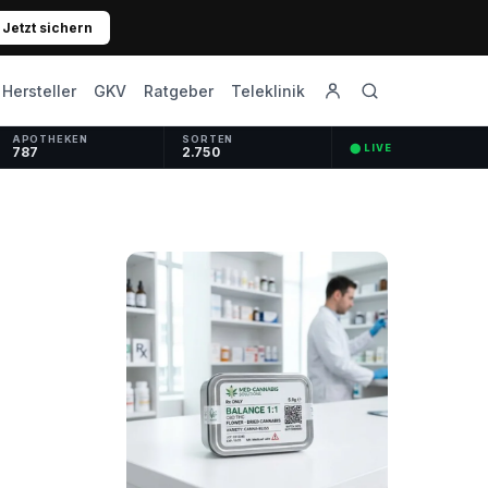
Jetzt sichern
GKV
Ratgeber
Hersteller
Teleklinik
APOTHEKEN
SORTEN
⬤ LIVE
787
2.750