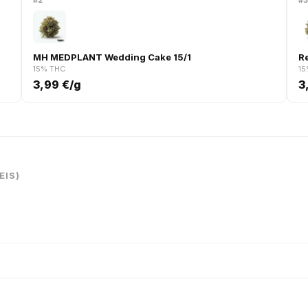
#2
#
MH MEDPLANT Wedding Cake 15/1
R
15% THC
15
3,99 €/g
3
EIS)