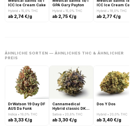
Medical Saints 15/1
Medical Saints 15/1
Medical Saints 18/1
ICC Ice Cream Cake
GPA Gary Payton
ICC Ice Cream Cak
Hybrid • 15,0% THC
Hybrid • 15,0% THC
Hybrid • 18,0% THC
ab 2,74 €/g
ab 2,75 €/g
ab 2,77 €/g
ÄHNLICHE SORTEN — ÄHNLICHES THC & ÄHNLICHER
PREIS
DrWatson 19 Day DF
Cannamedical
Dos Y Dos
AUS Da Funk
Hybrid classic DK
Ghost Train Haze
Indica • 19,0% THC
Sativa • 20,6% THC
Hybrid • 20,0% THC
ab 3,33 €/g
ab 3,30 €/g
ab 3,40 €/g