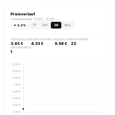
Preisverlauf
1 Datenpunkte · 01.07. – 01.07.
▼ 0.0%
7T
30T
3M
Max
GÜNSTIGSTER
DURCHSCHNITT
HÖCHSTER
APOTHEKEN
3.45 €
4.33 €
9.98 €
23
DATENPUNKTE
1