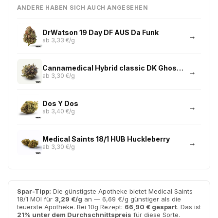
ANDERE HABEN SICH AUCH ANGESEHEN
DrWatson 19 Day DF AUS Da Funk
ab 3,33 €/g
Cannamedical Hybrid classic DK Ghost Train Haze
ab 3,30 €/g
Dos Y Dos
ab 3,40 €/g
Medical Saints 18/1 HUB Huckleberry
ab 3,30 €/g
Spar-Tipp:
Die günstigste Apotheke bietet Medical Saints
18/1 MOI für
3,29 €/g
an — 6,69 €/g günstiger als die
teuerste Apotheke. Bei 10g Rezept:
66,90 € gespart
. Das ist
21% unter dem Durchschnittspreis
für diese Sorte.