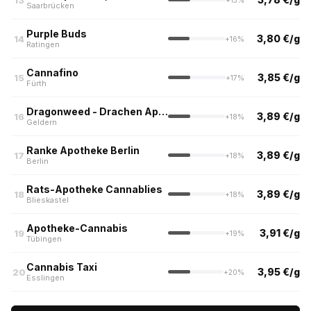
Saarbrücken
Purple Buds
3,80 €/g
14
+16%
Ratingen
Cannafino
3,85 €/g
15
+17%
Fürth
Dragonweed - Drachen Apotheke Geldern
3,89 €/g
16
+18%
Geldern
Ranke Apotheke Berlin
3,89 €/g
17
+18%
Berlin
Rats-Apotheke Cannablies
3,89 €/g
18
+18%
Blieskastel
Apotheke-Cannabis
3,91 €/g
19
+19%
Tübingen
Cannabis Taxi
3,95 €/g
20
+20%
Esslingen