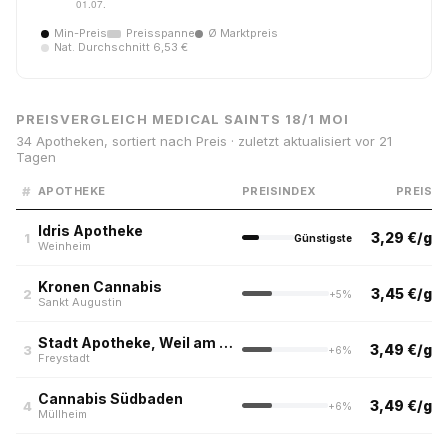
Min-Preis
Preisspanne
Ø Marktpreis
Nat. Durchschnitt 6,53 €
PREISVERGLEICH MEDICAL SAINTS 18/1 MOI
34 Apotheken, sortiert nach Preis · zuletzt aktualisiert vor 21
Tagen
#
APOTHEKE
PREISINDEX
PREIS
Idris Apotheke
3,29 €/g
1
Günstigste
Weinheim
Kronen Cannabis
3,45 €/g
2
+5%
Sankt Augustin
Stadt Apotheke, Weil am Rhein
3,49 €/g
3
+6%
Freystadt
Cannabis Südbaden
3,49 €/g
4
+6%
Müllheim