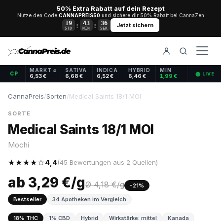
50% Extra Rabatt auf dein Rezept
Nutze den Code
CANNAPREIS50
und sichere dir 50% Rabatt bei CannaZen
19
43
35
:
:
Jetzt sichern
STD
MIN
SEK
MARKT ⌀
SATIVA
INDICA
HYBRID
MIN
CP
⬤ LIVE
6,53 €
6,68 €
6,52 €
6,46 €
1,99 €
CannaPreis
/
Sorten
/
Medical Saints 18/1 MOI
SORTE
Medical Saints 18/1 MOI
Mochi
★★★★☆
4,4
(45 Bewertungen aus 2 Quellen)
ab 3,29 €/g
Ø 4,18 €/g
-21%
Bestseller
34 Apotheken im Vergleich
18% THC
1% CBD
Hybrid
Wirkstärke: mittel
Kanada