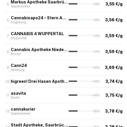
Markus Apotheke Saarbrücken
3,55 €/g
5
+8%
Saarbrücken
Cannabisapo24 - Stern Apotheke Augsburg
3,56 €/g
6
+8%
Augsburg
CANNABIS 4 WUPPERTAL
3,59 €/g
7
+9%
Wuppertal
Cannabis Apotheke Niedersachsen
3,59 €/g
8
+9%
Brome
Cann24
3,69 €/g
9
+12%
Hamburg
higreen! Drei Hasen Apotheke
3,74 €/g
10
+14%
asavita
3,75 €/g
11
+14%
Berlin
cannakurier
3,78 €/g
12
+15%
Saarbrücken
Stadt Apotheke, Saarbrücken
3,78 €/g
13
+15%