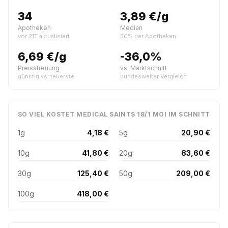
34
3,89 €/g
Apotheken
Median
vor 21T aktualisiert
50% der Apotheken
6,69 €/g
-36,0%
Preisstreuung
vs. Marktschnitt
günstig vs. teuerste
bundesweiter Vergleich
SO VIEL KOSTET MEDICAL SAINTS 18/1 MOI IM SCHNITT
1g
4,18 €
5g
20,90 €
10g
41,80 €
20g
83,60 €
30g
125,40 €
50g
209,00 €
100g
418,00 €