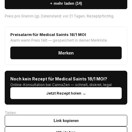
+ mehr laden (14)
Preis pro Gramm (g). Datenstand: vor 21 Tagen. Rezeptpflichtig.
Preisalarm für Medical Saints 18/1 MOI
Alarm wenn Preis fällt — gespeichert in deiner Merkliste.
Merken
Noch kein Rezept für Medical Saints 18/1 MOI?
Online-Konsultation bei CannaZen — schnell, diskret, legal
Jetzt Rezept holen →
Teilen:
Link kopieren