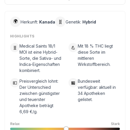
🌍
🧬
Herkunft:
Kanada
Genetik:
Hybrid
HIGHLIGHTS
Medical Saints 18/1
Mit 18 % THC liegt
🧬
💪
MOI ist eine Hybrid-
diese Sorte im
Sorte, die Sativa- und
mittleren
Indica-Eigenschaften
Wirkstoffbereich.
kombiniert.
Preisvergleich lohnt:
Bundesweit
💶
🏪
Der Unterschied
verfügbar: aktuell in
zwischen günstigster
34 Apotheken
und teuerster
gelistet.
Apotheke beträgt
6,69 €/g.
Relax
Stark