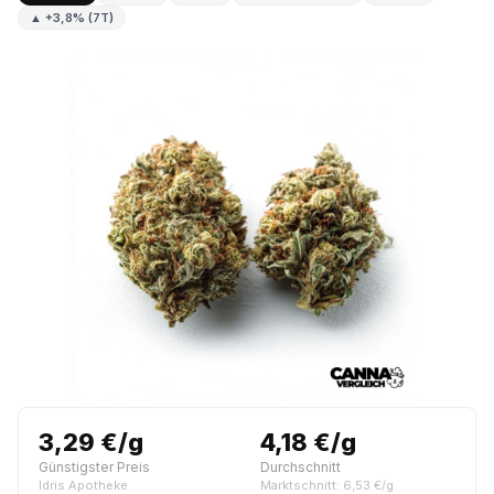
▲ +3,8% (7T)
3,29 €/g
4,18 €/g
Günstigster Preis
Durchschnitt
Idris Apotheke
Marktschnitt: 6,53 €/g