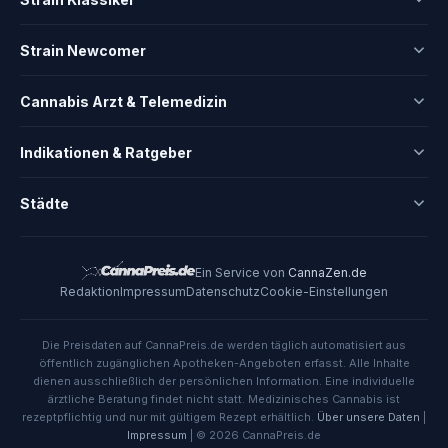
Strain Newcomer
Cannabis Arzt & Telemedizin
Indikationen & Ratgeber
Städte
Ein Service von
CannaZen.de
Redaktion
Impressum
Datenschutz
Cookie-Einstellungen
Die Preisdaten auf CannaPreis.de werden täglich automatisiert aus
öffentlich zugänglichen Apotheken-Angeboten erfasst. Alle Inhalte
dienen ausschließlich der persönlichen Information. Eine individuelle
ärztliche Beratung findet nicht statt. Medizinisches Cannabis ist
rezeptpflichtig und nur mit gültigem Rezept erhältlich.
Über unsere Daten
|
Impressum
| © 2026 CannaPreis.de