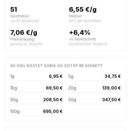
51
6,55 €/g
Apotheken
Median
vor 8T aktualisiert
50% der Apotheken
7,06 €/g
+6,4%
Preisstreuung
vs. Marktschnitt
günstig vs. teuerste
bundesweiter Vergleich
SO VIEL KOSTET SOMA OG 32/1 PF IM SCHNITT
1g
6,95 €
5g
34,75 €
10g
69,50 €
20g
139,00 €
30g
208,50 €
50g
347,50 €
100g
695,00 €