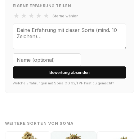
EIGENE ERFAHRUNG TEILEN
★
★
★
★
★
Sterne wählen
Bewertung absenden
Welche Erfahrungen mit Soma OG 32/1 PF hast du gemacht?
WEITERE SORTEN VON SOMA