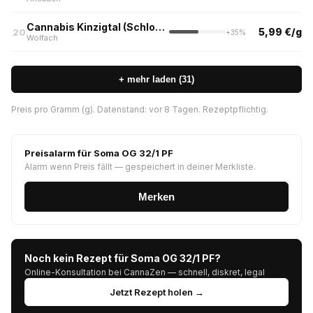
Cannabis Kinzigtal (Schloss-Apotheke Wolfach)
5,99 €/g
20
+35%
Wolfach
+ mehr laden (31)
Preis pro Gramm (g). Datenstand: vor 8 Tagen. Rezeptpflichtig.
Preisalarm für Soma OG 32/1 PF
Alarm wenn Preis fällt — gespeichert in deiner Merkliste.
Merken
Noch kein Rezept für Soma OG 32/1 PF?
Online-Konsultation bei CannaZen — schnell, diskret, legal
Jetzt Rezept holen →