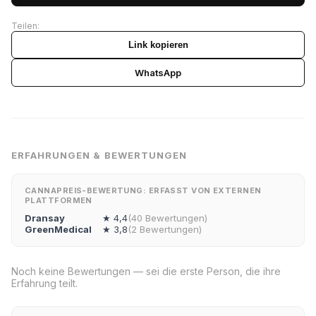
Teilen:
Link kopieren
WhatsApp
ERFAHRUNGEN & BEWERTUNGEN
CANNAPREIS-BEWERTUNG: ERFASST VON EXTERNEN
PLATTFORMEN
Dransay
★ 4,4
(40 Bewertungen)
GreenMedical
★ 3,8
(2 Bewertungen)
Noch keine Bewertungen — sei die erste Person, die ihre
Erfahrung teilt.