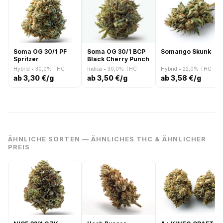
Soma OG 30/1 PF
Soma OG 30/1 BCP
Somango Skunk
Spritzer
Black Cherry Punch
Hybrid • 30,0% THC
Indica • 30,0% THC
Hybrid • 22,0% THC
ab 3,30 €/g
ab 3,50 €/g
ab 3,58 €/g
ÄHNLICHE SORTEN — ÄHNLICHES THC & ÄHNLICHER
PREIS