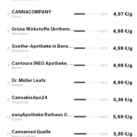
CANNACOMPANY
4,97 €/g
4
+12%
Bonn
Grüne Wirkstoffe (Anthemis Apotheke)
4,98 €/g
5
+12%
Herrieden
Goethe-Apotheke in Bensheim
4,98 €/g
6
+12%
Bensheim
Cantoura (NEO Apotheke, Berlin)
4,98 €/g
7
+12%
Berlin
Dr. Müller Leafs
4,99 €/g
8
+12%
Kassel
CannabisApo24
5,36 €/g
9
+21%
Augsburg
easyApotheke Rathaus Galerie, Essen
5,69 €/g
10
+28%
Essen
Cannamed Quelle
5,85 €/g
11
+32%
Mainz-Finthen