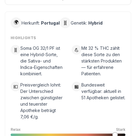
🌍
🧬
Herkunft:
Portugal
Genetik:
Hybrid
HIGHLIGHTS
Soma OG 32/1 PF ist
Mit 32 % THC zählt
🧬
💪
eine Hybrid-Sorte,
diese Sorte zu den
die Sativa- und
stärksten Produkten
Indica-Eigenschaften
— für erfahrene
kombiniert.
Patienten.
Preisvergleich lohnt:
Bundesweit
💶
🏪
Der Unterschied
verfügbar: aktuell in
zwischen günstigster
51 Apotheken gelistet.
und teuerster
Apotheke beträgt
7,06 €/g.
Relax
Stark