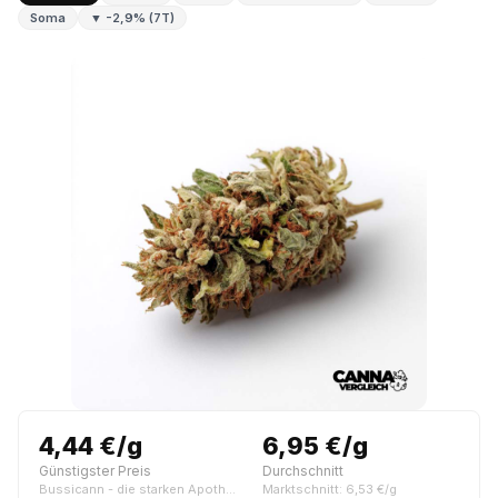
Soma
▼ -2,9% (7T)
4,44 €/g
6,95 €/g
Günstigster Preis
Durchschnitt
Bussicann - die starken Apotheken
Marktschnitt: 6,53 €/g