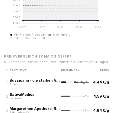
Min-Preis
Preisspanne
Ø Marktpreis
Nat. Durchschnitt 6,53 €
PREISVERGLEICH SOMA OG 32/1 PF
51 Apotheken, sortiert nach Preis · zuletzt aktualisiert vor 8 Tagen
#
APOTHEKE
PREISINDEX
PREIS
Bussicann - die starken Apotheken
4,44 €/g
1
Günstigste
Ahlen
SativaMedics
4,59 €/g
2
+3%
Neuwied
Margarethen Apotheke, Reichertshofen
4,84 €/g
3
+9%
Reichertshofen