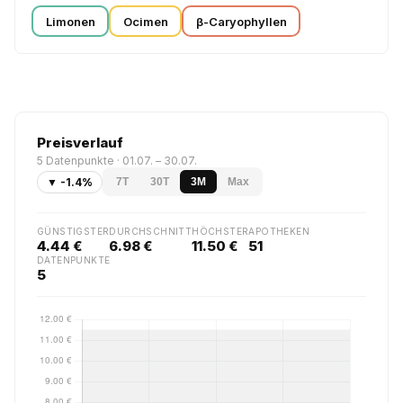
Limonen
Ocimen
β-Caryophyllen
Preisverlauf
5 Datenpunkte · 01.07. – 30.07.
▼ -1.4%
7T
30T
3M
Max
GÜNSTIGSTER
DURCHSCHNITT
HÖCHSTER
APOTHEKEN
4.44 €
6.98 €
11.50 €
51
DATENPUNKTE
5