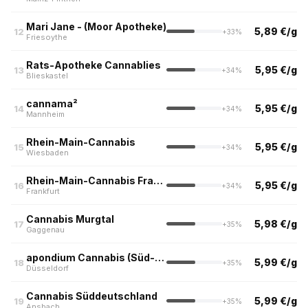
Mari Jane - (Moor Apotheke)
5,89 €/g
12
+33%
Friesoythe
Rats-Apotheke Cannablies
5,95 €/g
13
+34%
Blieskastel
cannama²
5,95 €/g
14
+34%
Mannheim
Rhein-Main-Cannabis
5,95 €/g
15
+34%
Wiesbaden
Rhein-Main-Cannabis Frankfurt (Nur Abholung)
5,95 €/g
16
+34%
Frankfurt
Cannabis Murgtal
5,98 €/g
17
+35%
Gaggenau
apondium Cannabis (Süd-Apotheke, Düsseldorf)
5,99 €/g
18
+35%
Düsseldorf
Cannabis Süddeutschland
5,99 €/g
19
+35%
Ansbach