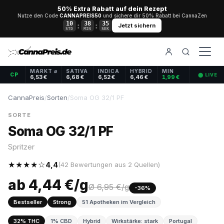
50% Extra Rabatt auf dein Rezept
Nutze den Code
CANNAPREIS50
und sichere dir 50% Rabatt bei CannaZen
10
38
34
:
:
Jetzt sichern
STD
MIN
SEK
MARKT ⌀
SATIVA
INDICA
HYBRID
MIN
CP
⬤ LIVE
6,53 €
6,68 €
6,52 €
6,46 €
1,99 €
CannaPreis
/
Sorten
/
Soma OG 32/1 PF
SORTE
Soma OG 32/1 PF
Spritzer
★★★★☆
4,4
(42 Bewertungen aus 2 Quellen)
ab 4,44 €/g
Ø 6,95 €/g
-36%
Bestseller
Strong
51 Apotheken im Vergleich
32% THC
1% CBD
Hybrid
Wirkstärke: stark
Portugal