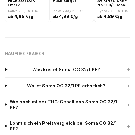
NICE 33/1 OZK
Hash Burger
A+ KINEO CRAFT
Ozark
No.1 30/1 Hash
Burger
Sativa • 33,0% THC
Indica • 30,2% THC
Hybrid • 30,0% THC
ab 4,68 €/g
ab 4,99 €/g
ab 4,89 €/g
HÄUFIGE FRAGEN
+
Was kostet Soma OG 32/1 PF?
+
Wo ist Soma OG 32/1 PF erhältlich?
Wie hoch ist der THC-Gehalt von Soma OG 32/1
+
PF?
Lohnt sich ein Preisvergleich bei Soma OG 32/1
+
PF?