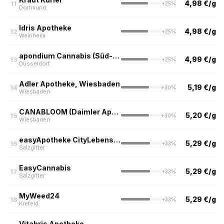
4,98 €/g
11
+25%
Dortmund
Idris Apotheke
4,98 €/g
12
+25%
Weinheim
apondium Cannabis (Süd-Apotheke, Düsseldorf)
4,99 €/g
13
+25%
Düsseldorf
Adler Apotheke, Wiesbaden
5,19 €/g
14
+30%
Wiesbaden
CANABLOOM (Daimler Apotheke, Wiesbaden)
5,20 €/g
15
+30%
Wiesbaden
easyApotheke CityLebenstedt
5,29 €/g
16
+33%
Salzgitter
EasyCannabis
5,29 €/g
17
+33%
Salzgitter
MyWeed24
5,29 €/g
18
+33%
Krefeld
Vitahris Apotheke