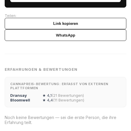
Teilen:
Link kopieren
WhatsApp
ERFAHRUNGEN & BEWERTUNGEN
CANNAPREIS-BEWERTUNG: ERFASST VON EXTERNEN
PLATTFORMEN
Dransay
★ 4,1
(21 Bewertungen)
Bloomwell
★ 4,4
(11 Bewertungen)
Noch keine Bewertungen — sei die erste Person, die ihre
Erfahrung teilt.