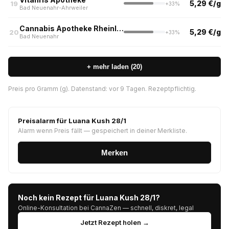
5,29 €/g
19
+33%
Bad Neuenahr-Ahrweiler
Cannabis Apotheke Rheinland
5,29 €/g
20
+33%
Bad Neuenahr
+ mehr laden (20)
Preis pro Gramm (g). Datenstand: vor 9 Tagen. Rezeptpflichtig.
Preisalarm für Luana Kush 28/1
Alarm wenn Preis fällt — gespeichert in deiner Merkliste.
Merken
Noch kein Rezept für Luana Kush 28/1?
Online-Konsultation bei CannaZen — schnell, diskret, legal
Jetzt Rezept holen →