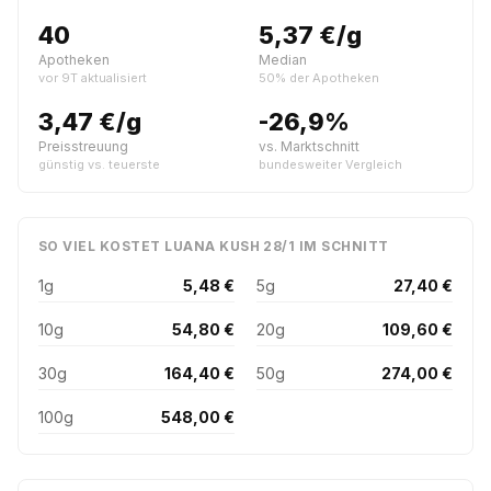
40
5,37 €/g
Apotheken
Median
vor 9T aktualisiert
50% der Apotheken
3,47 €/g
-26,9%
Preisstreuung
vs. Marktschnitt
günstig vs. teuerste
bundesweiter Vergleich
SO VIEL KOSTET LUANA KUSH 28/1 IM SCHNITT
1g
5,48 €
5g
27,40 €
10g
54,80 €
20g
109,60 €
30g
164,40 €
50g
274,00 €
100g
548,00 €