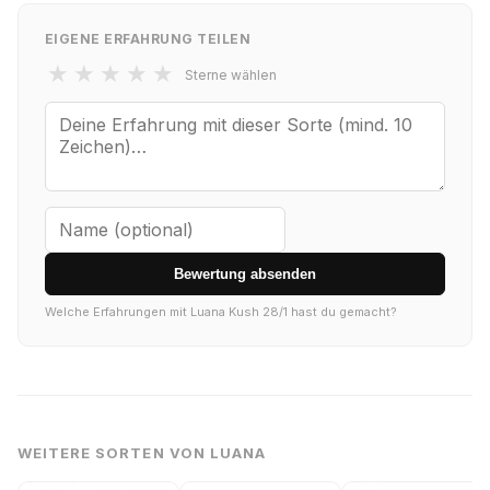
EIGENE ERFAHRUNG TEILEN
★
★
★
★
★
Sterne wählen
Bewertung absenden
Welche Erfahrungen mit Luana Kush 28/1 hast du gemacht?
WEITERE SORTEN VON LUANA