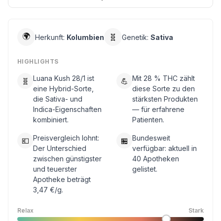
🌍
🧬
Herkunft:
Kolumbien
Genetik:
Sativa
HIGHLIGHTS
Luana Kush 28/1 ist
Mit 28 % THC zählt
🧬
💪
eine Hybrid-Sorte,
diese Sorte zu den
die Sativa- und
stärksten Produkten
Indica-Eigenschaften
— für erfahrene
kombiniert.
Patienten.
Preisvergleich lohnt:
Bundesweit
💶
🏪
Der Unterschied
verfügbar: aktuell in
zwischen günstigster
40 Apotheken
und teuerster
gelistet.
Apotheke beträgt
3,47 €/g.
Relax
Stark