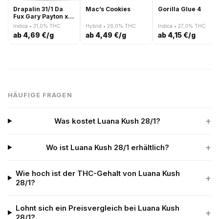
Drapalin 31/1 Da
Mac’s Cookies
Gorilla Glue 4
Fux Gary Payton x
Gushers
Indica • 31,0% THC
Hybrid • 26,0% THC
Indica • 27,0% THC
ab 4,69 €/g
ab 4,49 €/g
ab 4,15 €/g
HÄUFIGE FRAGEN
+
Was kostet Luana Kush 28/1?
+
Wo ist Luana Kush 28/1 erhältlich?
Wie hoch ist der THC-Gehalt von Luana Kush
+
28/1?
Lohnt sich ein Preisvergleich bei Luana Kush
+
28/1?