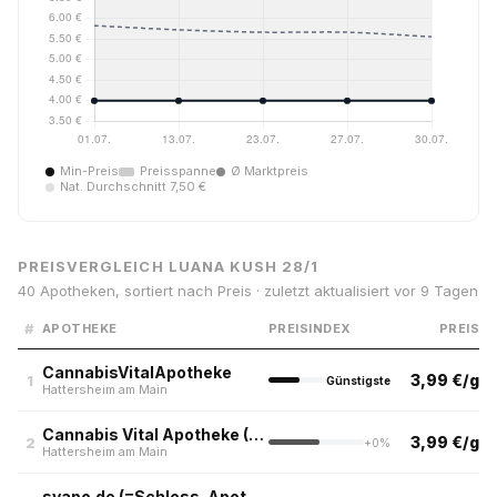
Min-Preis
Preisspanne
Ø Marktpreis
Nat. Durchschnitt 7,50 €
PREISVERGLEICH LUANA KUSH 28/1
40 Apotheken, sortiert nach Preis · zuletzt aktualisiert vor 9 Tagen
#
APOTHEKE
PREISINDEX
PREIS
CannabisVitalApotheke
3,99 €/g
1
Günstigste
Hattersheim am Main
Cannabis Vital Apotheke (=Rosen Apotheke im Center)
3,99 €/g
2
+0%
Hattersheim am Main
svapo.de (=Schloss-Apotheke)