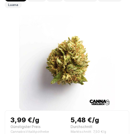
Luana
3,99 €/g
5,48 €/g
Günstigster Preis
Durchschnitt
CannabisVitalApotheke
Marktschnitt: 7,50 €/g