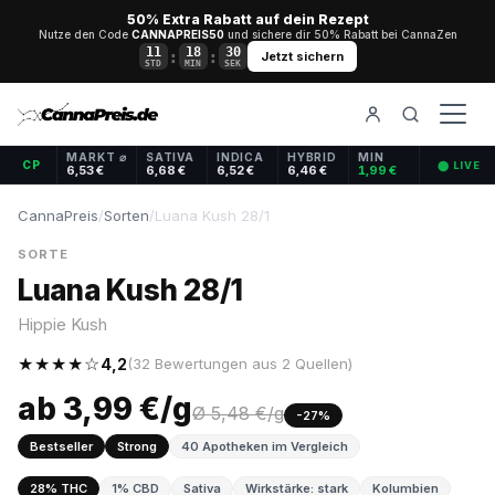
50% Extra Rabatt auf dein Rezept
Nutze den Code
CANNAPREIS50
und sichere dir 50% Rabatt bei CannaZen
11
18
30
:
:
Jetzt sichern
STD
MIN
SEK
MARKT ⌀
SATIVA
INDICA
HYBRID
MIN
CP
⬤ LIVE
6,53 €
6,68 €
6,52 €
6,46 €
1,99 €
CannaPreis
/
Sorten
/
Luana Kush 28/1
SORTE
Luana Kush 28/1
Hippie Kush
★★★★☆
4,2
(32 Bewertungen aus 2 Quellen)
ab 3,99 €/g
Ø 5,48 €/g
-27%
Bestseller
Strong
40 Apotheken im Vergleich
28% THC
1% CBD
Sativa
Wirkstärke: stark
Kolumbien