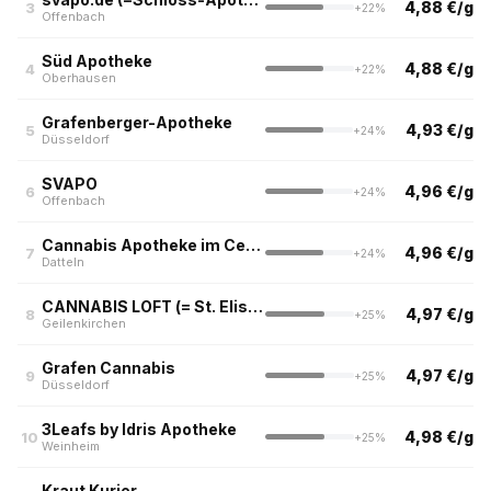
4,88 €/g
3
+22%
Offenbach
Süd Apotheke
4,88 €/g
4
+22%
Oberhausen
Grafenberger-Apotheke
4,93 €/g
5
+24%
Düsseldorf
SVAPO
4,96 €/g
6
+24%
Offenbach
Cannabis Apotheke im Centr-o-med
4,96 €/g
7
+24%
Datteln
CANNABIS LOFT (= St. Elisabeth Apotheke)
4,97 €/g
8
+25%
Geilenkirchen
Grafen Cannabis
4,97 €/g
9
+25%
Düsseldorf
3Leafs by Idris Apotheke
4,98 €/g
10
+25%
Weinheim
Kraut Kurier