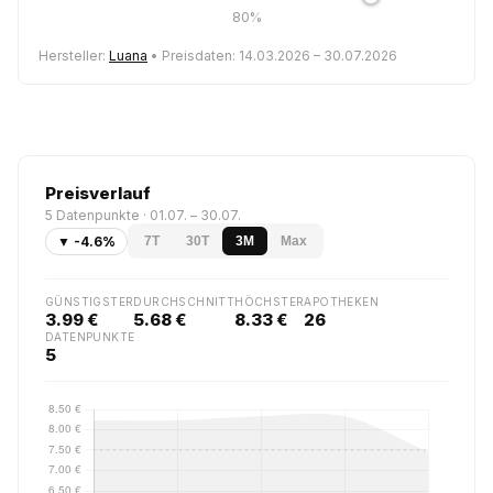
80%
Hersteller:
Luana
• Preisdaten: 14.03.2026 – 30.07.2026
Preisverlauf
5 Datenpunkte · 01.07. – 30.07.
▼ -4.6%
7T
30T
3M
Max
GÜNSTIGSTER
DURCHSCHNITT
HÖCHSTER
APOTHEKEN
3.99 €
5.68 €
8.33 €
26
DATENPUNKTE
5