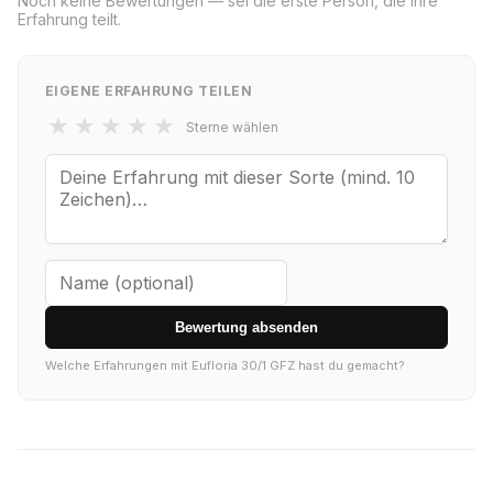
Noch keine Bewertungen — sei die erste Person, die ihre
Erfahrung teilt.
EIGENE ERFAHRUNG TEILEN
★
★
★
★
★
Sterne wählen
Bewertung absenden
Welche Erfahrungen mit Eufloria 30/1 GFZ hast du gemacht?