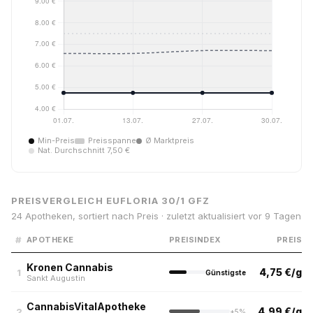
Min-Preis
Preisspanne
Ø Marktpreis
Nat. Durchschnitt 7,50 €
PREISVERGLEICH EUFLORIA 30/1 GFZ
24 Apotheken, sortiert nach Preis · zuletzt aktualisiert vor 9 Tagen
#
APOTHEKE
PREISINDEX
PREIS
Kronen Cannabis
4,75 €/g
1
Günstigste
Sankt Augustin
CannabisVitalApotheke
4,99 €/g
2
+5%