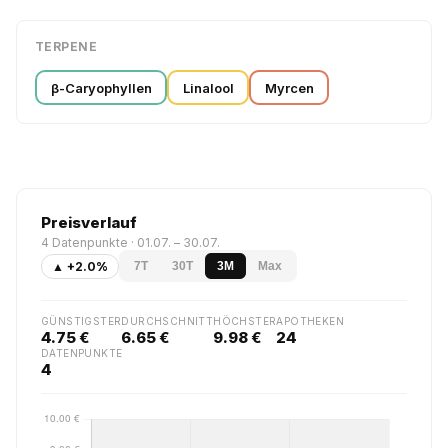
TERPENE
β-Caryophyllen
Linalool
Myrcen
Preisverlauf
4 Datenpunkte · 01.07. – 30.07.
▲ +2.0%
7T
30T
3M
Max
GÜNSTIGSTER
DURCHSCHNITT
HÖCHSTER
APOTHEKEN
4.75 €
6.65 €
9.98 €
24
DATENPUNKTE
4