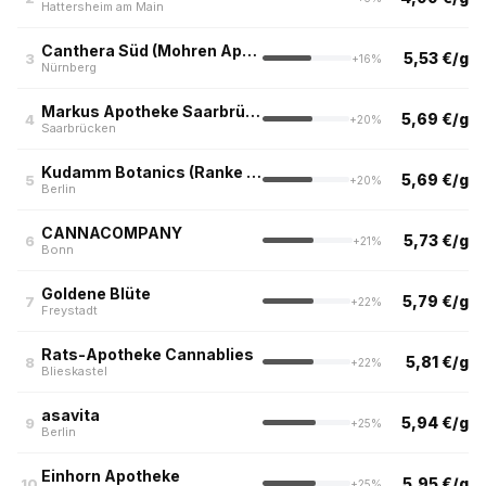
Hattersheim am Main
Canthera Süd (Mohren Apotheke, Nürnberg)
5,53 €/g
3
+16%
Nürnberg
Markus Apotheke Saarbrücken
5,69 €/g
4
+20%
Saarbrücken
Kudamm Botanics (Ranke Apotheke Berlin)
5,69 €/g
5
+20%
Berlin
CANNACOMPANY
5,73 €/g
6
+21%
Bonn
Goldene Blüte
5,79 €/g
7
+22%
Freystadt
Rats-Apotheke Cannablies
5,81 €/g
8
+22%
Blieskastel
asavita
5,94 €/g
9
+25%
Berlin
Einhorn Apotheke
5,95 €/g
10
+25%