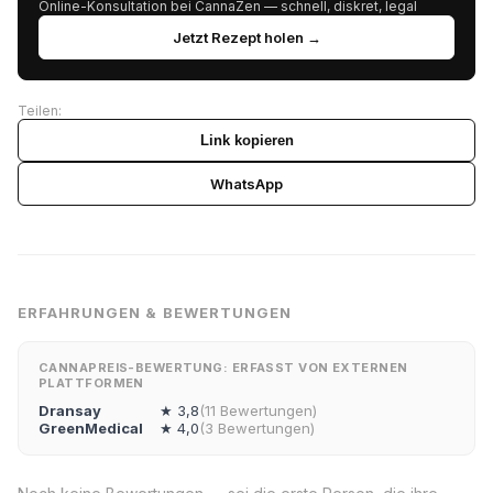
Online-Konsultation bei CannaZen — schnell, diskret, legal
Jetzt Rezept holen →
Teilen:
Link kopieren
WhatsApp
ERFAHRUNGEN & BEWERTUNGEN
CANNAPREIS-BEWERTUNG: ERFASST VON EXTERNEN
PLATTFORMEN
Dransay
★ 3,8
(11 Bewertungen)
GreenMedical
★ 4,0
(3 Bewertungen)