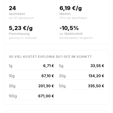
24
6,19 €/g
Apotheken
Median
vor 9T aktualisiert
50% der Apotheken
5,23 €/g
-10,5%
Preisstreuung
vs. Marktschnitt
günstig vs. teuerste
bundesweiter Vergleich
SO VIEL KOSTET EUFLORIA 30/1 GFZ IM SCHNITT
1g
6,71 €
5g
33,55 €
10g
67,10 €
20g
134,20 €
30g
201,30 €
50g
335,50 €
100g
671,00 €