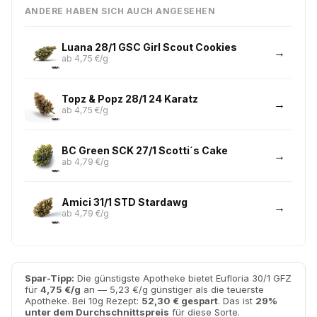
ANDERE HABEN SICH AUCH ANGESEHEN
Luana 28/1 GSC Girl Scout Cookies
ab 4,75 €/g
Topz & Popz 28/1 24 Karatz
ab 4,75 €/g
BC Green SCK 27/1 Scotti´s Cake
ab 4,79 €/g
Amici 31/1 STD Stardawg
ab 4,79 €/g
Spar-Tipp:
Die günstigste Apotheke bietet Eufloria 30/1 GFZ
für
4,75 €/g
an — 5,23 €/g günstiger als die teuerste
Apotheke. Bei 10g Rezept:
52,30 € gespart
. Das ist
29%
unter dem Durchschnittspreis
für diese Sorte.