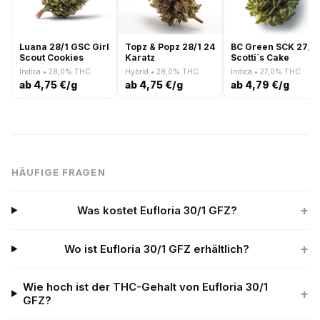
Luana 28/1 GSC Girl
Topz & Popz 28/1 24
BC Green SCK 27/1
Scout Cookies
Karatz
Scotti´s Cake
Indica • 28,0% THC
Hybrid • 28,0% THC
Indica • 27,0% THC
ab 4,75 €/g
ab 4,75 €/g
ab 4,79 €/g
HÄUFIGE FRAGEN
+
Was kostet Eufloria 30/1 GFZ?
+
Wo ist Eufloria 30/1 GFZ erhältlich?
Wie hoch ist der THC-Gehalt von Eufloria 30/1
+
GFZ?