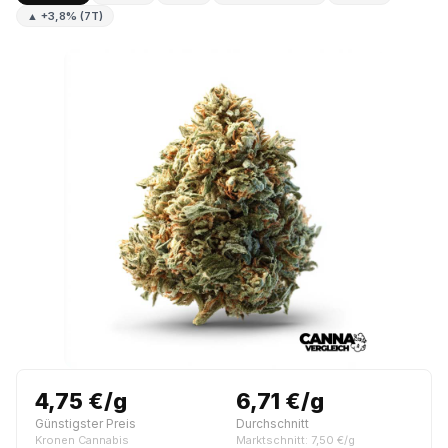
▲ +3,8% (7T)
4,75 €/g
6,71 €/g
Günstigster Preis
Durchschnitt
Kronen Cannabis
Marktschnitt: 7,50 €/g