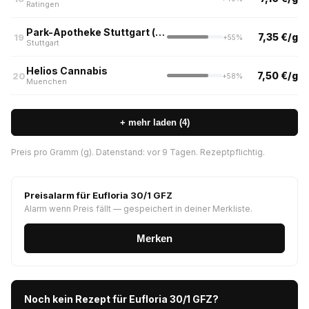
Ratingen
Park-Apotheke Stuttgart (nur Abholung & Botendienst)
7,35 €/g
19
+55%
Stuttgart
Helios Cannabis
7,50 €/g
20
+58%
Muenchen
+ mehr laden (4)
Preis pro Gramm (g). Datenstand: vor 9 Tagen. Rezeptpflichtig.
Preisalarm für Eufloria 30/1 GFZ
Alarm wenn Preis fällt — gespeichert in deiner Merkliste.
Merken
Noch kein Rezept für Eufloria 30/1 GFZ?