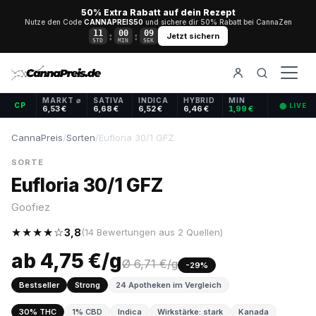
50% Extra Rabatt auf dein Rezept
Nutze den Code
CANNAPREIS50
und sichere dir 50% Rabatt bei CannaZen
11
00
08
:
:
Jetzt sichern
STD
MIN
SEK
MARKT ⌀
SATIVA
INDICA
HYBRID
MIN
CP
⬤ LIVE
6,53 €
6,68 €
6,52 €
6,46 €
1,99 €
CannaPreis
/
Sorten
/
Eufloria 30/1 GFZ
SORTE
Eufloria 30/1 GFZ
Goofiez
★★★★☆
3,8
(14 Bewertungen aus 2 Quellen)
ab 4,75 €/g
Ø 6,71 €/g
-29%
Bestseller
Strong
24 Apotheken im Vergleich
30% THC
1% CBD
Indica
Wirkstärke: stark
Kanada