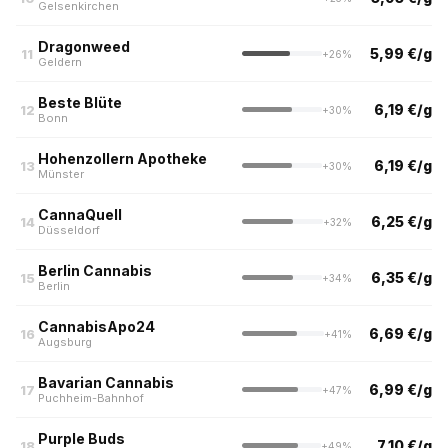
Gelsenkirchen
Dragonweed
5,99 €/g
11
+26%
Geldern
Beste Blüte
6,19 €/g
12
+30%
Bonn
Hohenzollern Apotheke
6,19 €/g
13
+30%
Münster
CannaQuell
6,25 €/g
14
+32%
Düsseldorf
Berlin Cannabis
6,35 €/g
15
+34%
Berlin
CannabisApo24
6,69 €/g
16
+41%
Augsburg
Bavarian Cannabis
6,99 €/g
17
+47%
Puchheim-Bahnhof
Purple Buds
7,10 €/g
18
+49%