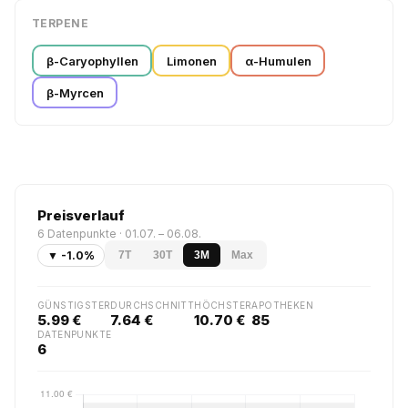
TERPENE
β-Caryophyllen
Limonen
α-Humulen
β-Myrcen
Preisverlauf
6 Datenpunkte · 01.07. – 06.08.
▼ -1.0%
7T
30T
3M
Max
GÜNSTIGSTER
DURCHSCHNITT
HÖCHSTER
APOTHEKEN
5.99 €
7.64 €
10.70 €
85
DATENPUNKTE
6