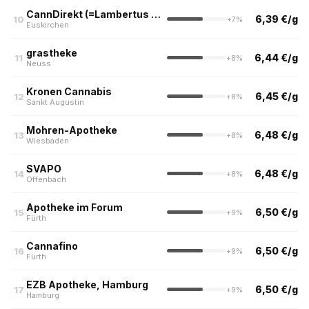
CannDirekt (=Lambertus Apotheke)
6,39 €/g
10
+7%
Euskirchen
grastheke
6,44 €/g
11
+8%
Neuss
Kronen Cannabis
6,45 €/g
12
+8%
Sankt Augustin
Mohren-Apotheke
6,48 €/g
13
+8%
Wiesbaden
SVAPO
6,48 €/g
14
+8%
Offenbach
Apotheke im Forum
6,50 €/g
15
+9%
Fürth
Cannafino
6,50 €/g
16
+9%
Fürth
EZB Apotheke, Hamburg
6,50 €/g
17
+9%
Hamburg