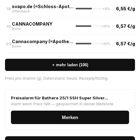
svapo.de (=Schloss-Apotheke)
6,55 €/g
18
+9%
Offenbach
CANNACOMPANY
6,57 €/g
19
+10%
Bonn
Cannacompany (=Apotheke zur alten Post)
6,57 €/g
20
+10%
Bonn
+ mehr laden (106)
Preis pro Gramm (g). Datenstand: heute. Rezeptpflichtig.
Preisalarm für Bathera 25/1 SSH Super Silver…
Alarm wenn Preis fällt — gespeichert in deiner Merkliste.
Merken