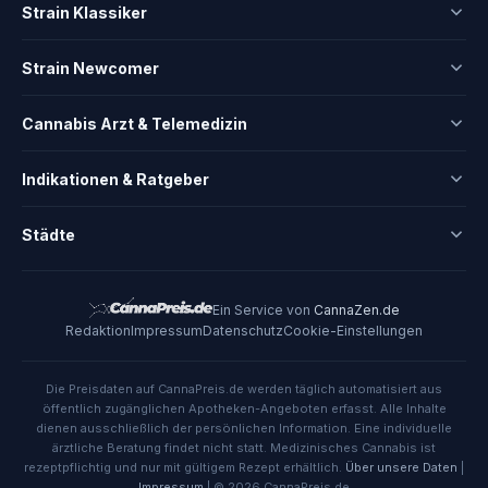
Strain Klassiker
Strain Newcomer
Cannabis Arzt & Telemedizin
Indikationen & Ratgeber
Städte
Ein Service von
CannaZen.de
Redaktion
Impressum
Datenschutz
Cookie-Einstellungen
Die Preisdaten auf CannaPreis.de werden täglich automatisiert aus
öffentlich zugänglichen Apotheken-Angeboten erfasst. Alle Inhalte
dienen ausschließlich der persönlichen Information. Eine individuelle
ärztliche Beratung findet nicht statt. Medizinisches Cannabis ist
rezeptpflichtig und nur mit gültigem Rezept erhältlich.
Über unsere Daten
|
Impressum
| © 2026 CannaPreis.de