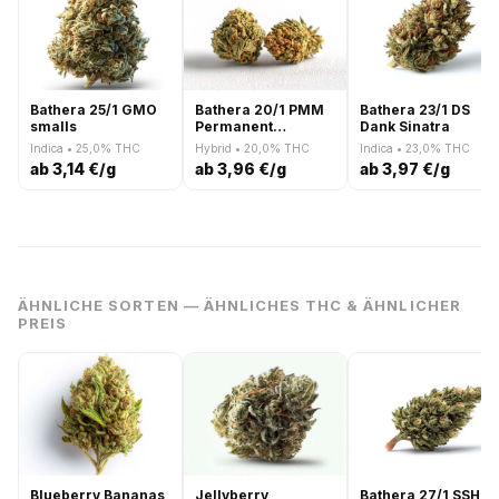
Bathera 25/1 GMO
Bathera 20/1 PMM
Bathera 23/1 DS
smalls
Permanent
Dank Sinatra
Midnight
Indica • 25,0% THC
Hybrid • 20,0% THC
Indica • 23,0% THC
ab 3,14 €/g
ab 3,96 €/g
ab 3,97 €/g
ÄHNLICHE SORTEN — ÄHNLICHES THC & ÄHNLICHER
PREIS
Blueberry Bananas
Jellyberry
Bathera 27/1 SSH