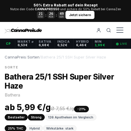
50% Extra Rabatt auf dein Rezept
Nutze den Code
CANNAPREIS50
und sichere dir 50% Rabatt bei CannaZen
21
26
48
:
:
Jetzt sichern
STD
MIN
SEK
MARKT ⌀
SATIVA
INDICA
HYBRID
MIN
CP
⬤ LIVE
6,53 €
6,68 €
6,52 €
6,46 €
1,99 €
CannaPreis
/
Sorten
/
Bathera 25/1 SSH Super Silver Haze
SORTE
Bathera 25/1 SSH Super Silver
Haze
Bathera
ab 5,99 €/g
Ø 7,55 €/g
-21%
Bestseller
Strong
126 Apotheken im Vergleich
25% THC
Hybrid
Wirkstärke: stark