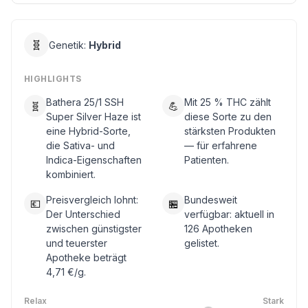
🧬
Genetik:
Hybrid
HIGHLIGHTS
Bathera 25/1 SSH
Mit 25 % THC zählt
🧬
💪
Super Silver Haze ist
diese Sorte zu den
eine Hybrid-Sorte,
stärksten Produkten
die Sativa- und
— für erfahrene
Indica-Eigenschaften
Patienten.
kombiniert.
Preisvergleich lohnt:
Bundesweit
💶
🏪
Der Unterschied
verfügbar: aktuell in
zwischen günstigster
126 Apotheken
und teuerster
gelistet.
Apotheke beträgt
4,71 €/g.
Relax
Stark