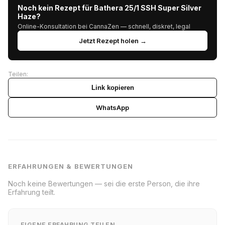
Noch kein Rezept für Bathera 25/1 SSH Super Silver
Haze?
Online-Konsultation bei CannaZen — schnell, diskret, legal
Jetzt Rezept holen →
Teilen:
Link kopieren
WhatsApp
ERFAHRUNGEN & BEWERTUNGEN
Noch keine Bewertungen — sei die erste Person, die ihre
Erfahrung teilt.
EIGENE ERFAHRUNG TEILEN