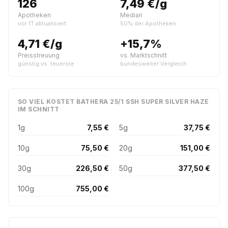
126
7,49 €/g
Apotheken
Median
vor 1T aktualisiert
50% der Apotheken
4,71 €/g
+15,7%
Preisstreuung
vs. Marktschnitt
günstig vs. teuerste
bundesweiter Vergleich
SO VIEL KOSTET BATHERA 25/1 SSH SUPER SILVER HAZE
IM SCHNITT
1g
7,55 €
5g
37,75 €
10g
75,50 €
20g
151,00 €
30g
226,50 €
50g
377,50 €
100g
755,00 €