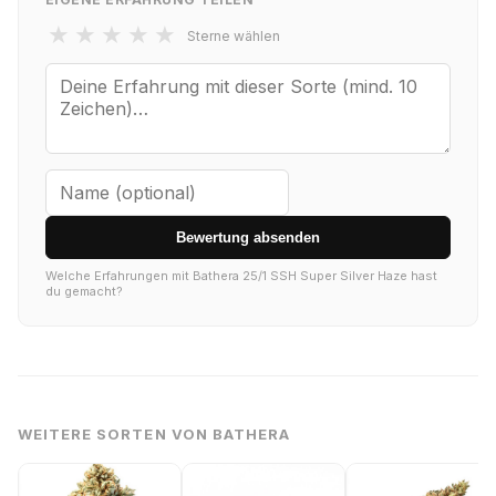
★
★
★
★
★
Sterne wählen
Bewertung absenden
Welche Erfahrungen mit Bathera 25/1 SSH Super Silver Haze hast
du gemacht?
WEITERE SORTEN VON BATHERA