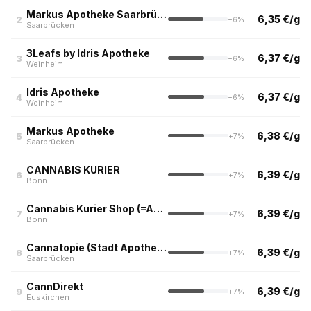
Markus Apotheke Saarbrücken
6,35 €/g
2
+6%
Saarbrücken
3Leafs by Idris Apotheke
6,37 €/g
3
+6%
Weinheim
Idris Apotheke
6,37 €/g
4
+6%
Weinheim
Markus Apotheke
6,38 €/g
5
+7%
Saarbrücken
CANNABIS KURIER
6,39 €/g
6
+7%
Bonn
Cannabis Kurier Shop (=Apotheke im Knauber)
6,39 €/g
7
+7%
Bonn
Cannatopie (Stadt Apotheke, Saarbrücken)
6,39 €/g
8
+7%
Saarbrücken
CannDirekt
6,39 €/g
9
+7%
Euskirchen