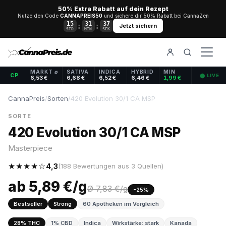
50% Extra Rabatt auf dein Rezept
Nutze den Code
CANNAPREIS50
und sichere dir 50% Rabatt bei CannaZen
15
31
36
:
:
Jetzt sichern
STD
MIN
SEK
MARKT ⌀
SATIVA
INDICA
HYBRID
MIN
CP
⬤ LIVE
6,53 €
6,68 €
6,52 €
6,46 €
1,99 €
CannaPreis
/
Sorten
/
420 Evolution 30/1 CA MSP
SORTE
420 Evolution 30/1 CA MSP
Masterpiece
★★★★☆
4,3
(188 Bewertungen aus 3 Quellen)
ab 5,89 €/g
Ø 7,83 €/g
-25%
Bestseller
Strong
60 Apotheken im Vergleich
28% THC
1% CBD
Indica
Wirkstärke: stark
Kanada