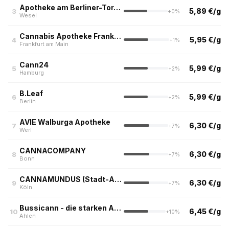
Apotheke am Berliner-Tor-Platz
5,89 €/g
3
+0%
Wesel
Cannabis Apotheke Frankfurt
5,95 €/g
4
+1%
Frankfurt am Main
Cann24
5,99 €/g
5
+2%
Hamburg
B.Leaf
5,99 €/g
6
+2%
Berlin
AVIE Walburga Apotheke
6,30 €/g
7
+7%
Werl
CANNACOMPANY
6,30 €/g
8
+7%
Bonn
CANNAMUNDUS (Stadt-Apotheke, Köln)
6,30 €/g
9
+7%
Köln
Bussicann - die starken Apotheken
6,45 €/g
10
+10%
Ahlen