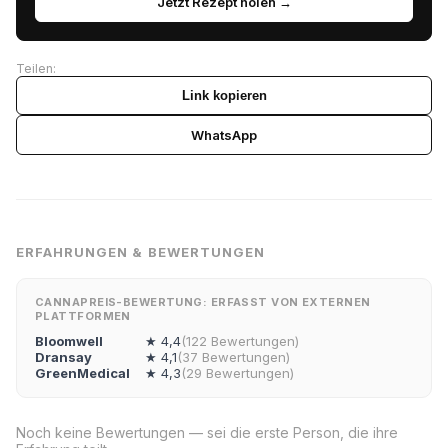
Jetzt Rezept holen →
Teilen:
Link kopieren
WhatsApp
ERFAHRUNGEN & BEWERTUNGEN
CANNAPREIS-BEWERTUNG: ERFASST VON EXTERNEN
PLATTFORMEN
Bloomwell
★ 4,4
(122 Bewertungen)
Dransay
★ 4,1
(37 Bewertungen)
GreenMedical
★ 4,3
(29 Bewertungen)
Noch keine Bewertungen — sei die erste Person, die ihre