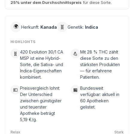
25% unter dem Durchschnittspreis
für diese Sorte.
🌍
🧬
Herkunft:
Kanada
Genetik:
Indica
HIGHLIGHTS
420 Evolution 30/1 CA
Mit 28 % THC zählt
🧬
💪
MSP ist eine Hybrid-
diese Sorte zu den
Sorte, die Sativa- und
stärksten Produkten
Indica-Eigenschaften
— für erfahrene
kombiniert.
Patienten.
Preisvergleich lohnt:
Bundesweit
💶
🏪
Der Unterschied
verfügbar: aktuell in
zwischen günstigster
60 Apotheken
und teuerster
gelistet.
Apotheke beträgt
5,19 €/g.
Relax
Stark