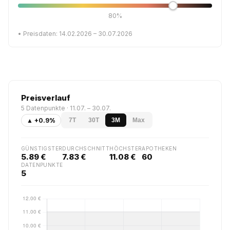
80%
• Preisdaten: 14.02.2026 – 30.07.2026
Preisverlauf
5 Datenpunkte · 11.07. – 30.07.
▲ +0.9%
7T
30T
3M
Max
GÜNSTIGSTER
DURCHSCHNITT
HÖCHSTER
APOTHEKEN
5.89 €
7.83 €
11.08 €
60
DATENPUNKTE
5