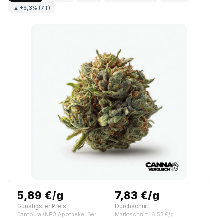
▲ +5,3% (7T)
5,89 €/g
7,83 €/g
Günstigster Preis
Durchschnitt
Cantoura (NEO Apotheke, Berlin)
Marktschnitt: 6,53 €/g