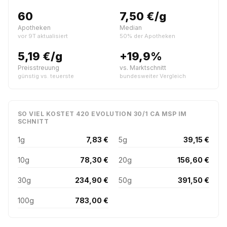
60
7,50 €/g
Apotheken
Median
vor 9T aktualisiert
50% der Apotheken
5,19 €/g
+19,9%
Preisstreuung
vs. Marktschnitt
günstig vs. teuerste
bundesweiter Vergleich
SO VIEL KOSTET 420 EVOLUTION 30/1 CA MSP IM
SCHNITT
1g
7,83 €
5g
39,15 €
10g
78,30 €
20g
156,60 €
30g
234,90 €
50g
391,50 €
100g
783,00 €