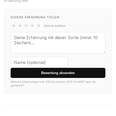
Erfahrung teilt.
EIGENE ERFAHRUNG TEILEN
★
★
★
★
★
Sterne wählen
Bewertung absenden
Welche Erfahrungen mit 420 Evolution 30/1 CA MSP hast du
gemacht?