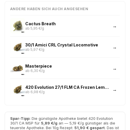
ANDERE HABEN SICH AUCH ANGESEHEN
Cactus Breath
ab 5,95 €/g
30/1 Amici CRL Crystal Locomotive
ab 5,97 €/g
Masterpiece
ab 6,30 €/g
420 Evolution 27/1 FLM CA Frozen Lemon Mints
ab 6,98 €/g
Spar-Tipp:
Die günstigste Apotheke bietet 420 Evolution
30/1 CA MSP für
5,89 €/g
an — 5,19 €/g günstiger als die
teuerste Apotheke. Bei 10g Rezept:
51,90 € gespart
. Das ist