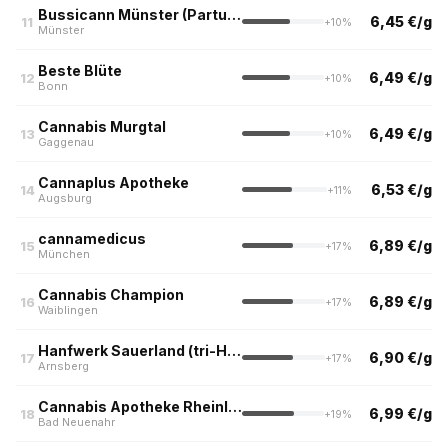
Bussicann Münster (Partus HIT Apotheke)
6,45 €/g
11
+10%
Münster
Beste Blüte
6,49 €/g
12
+10%
Bonn
Cannabis Murgtal
6,49 €/g
13
+10%
Gaggenau
Cannaplus Apotheke
6,53 €/g
14
+11%
Augsburg
cannamedicus
6,89 €/g
15
+17%
München
Cannabis Champion
6,89 €/g
16
+17%
Waiblingen
Hanfwerk Sauerland (tri-Haus Apotheke, Arnsberg)
6,90 €/g
17
+17%
Arnsberg
Cannabis Apotheke Rheinland
6,99 €/g
18
+19%
Bad Neuenahr