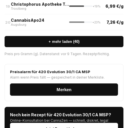
Christophorus Apotheke Trostberg
6,99 €/g
19
+19%
Trostberg
CannabisApo24
7,26 €/g
20
+23%
Augsburg
+ mehr laden (40)
Preis pro Gramm (g). Datenstand: vor 9 Tagen. Rezeptpflichtig.
Preisalarm für 420 Evolution 30/1 CA MSP
Alarm wenn Preis fällt — gespeichert in deiner Merkliste.
Merken
Noch kein Rezept für 420 Evolution 30/1 CA MSP?
Online-Konsultation bei CannaZen — schnell, diskret, legal