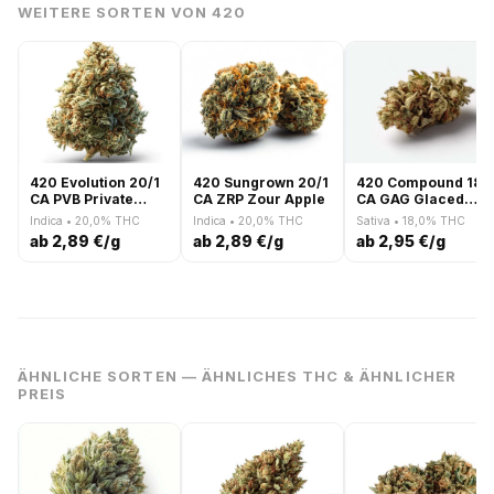
WEITERE SORTEN VON 420
420 Evolution 20/1
420 Sungrown 20/1
420 Compound 18/1
CA PVB Private
CA ZRP Zour Apple
CA GAG Glaced
Banana
Apricot Gelato
Indica • 20,0% THC
Indica • 20,0% THC
Sativa • 18,0% THC
ab 2,89 €/g
ab 2,89 €/g
ab 2,95 €/g
ÄHNLICHE SORTEN — ÄHNLICHES THC & ÄHNLICHER
PREIS