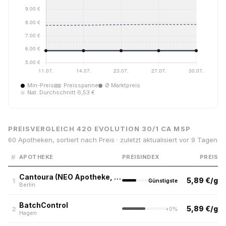
Min-Preis
Preisspanne
Ø Marktpreis
Nat. Durchschnitt 6,53 €
PREISVERGLEICH 420 EVOLUTION 30/1 CA MSP
60 Apotheken, sortiert nach Preis · zuletzt aktualisiert vor 9 Tagen
#
APOTHEKE
PREISINDEX
PREIS
Cantoura (NEO Apotheke, Berlin)
5,89 €/g
1
Günstigste
Berlin
BatchControl
5,89 €/g
2
+0%
Hagen