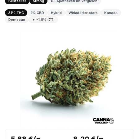
Bestseller
Strong
65 Apotheken im Vergleich
31% THC
1% CBD
Hybrid
Wirkstärke: stark
Kanada
Demecan
▼ -1,8% (7T)