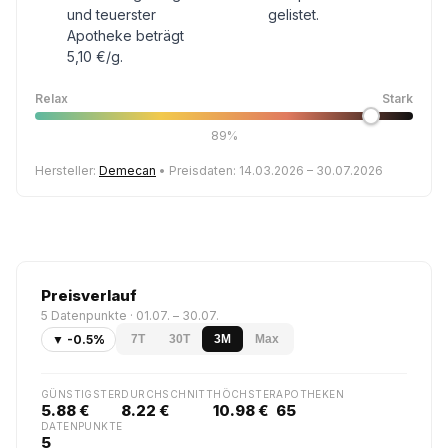
und teuerster
gelistet.
Apotheke beträgt
5,10 €/g.
Relax
Stark
89%
Hersteller:
Demecan
• Preisdaten: 14.03.2026 – 30.07.2026
Preisverlauf
5 Datenpunkte · 01.07. – 30.07.
▼ -0.5%
7T
30T
3M
Max
GÜNSTIGSTER
DURCHSCHNITT
HÖCHSTER
APOTHEKEN
5.88 €
8.22 €
10.98 €
65
DATENPUNKTE
5