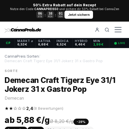
50% Extra Rabatt auf dein Rezept
Nutze den Code
CANNAPREIS50
und sichere dir 50% Rabatt bei CannaZen
06
38
00
:
:
Jetzt sichern
STD
MIN
SEK
MARKT ⌀
SATIVA
INDICA
HYBRID
MIN
CP
⬤ LIVE
6,53 €
6,68 €
6,52 €
6,46 €
1,99 €
CannaPreis
/
Sorten
/
Demecan Craft Tigerz Eye 31/1 Jokerz 31 x Gastro Pop
SORTE
Demecan Craft Tigerz Eye 31/1
Jokerz 31 x Gastro Pop
Demecan
★★☆☆☆
2,4
(8 Bewertungen)
ab 5,88 €/g
Ø 8,20 €/g
-28%