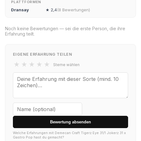
PLATTFORMEN
Dransay
★ 2,4
(8 Bewertungen)
Noch keine Bewertungen — sei die erste Person, die ihre
Erfahrung teilt.
EIGENE ERFAHRUNG TEILEN
★
★
★
★
★
Sterne wählen
Bewertung absenden
Welche Erfahrungen mit Demecan Craft Tigerz Eye 31/1 Jokerz 31 x
Gastro Pop hast du gemacht?