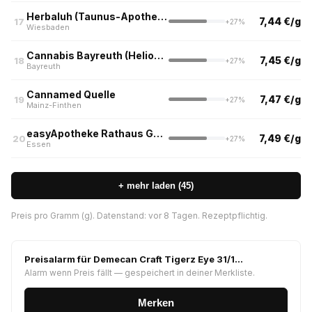
Herbaluh (Taunus-Apotheke, Wiesbaden)
7,44 €/g
17
+27%
Wiesbaden
Cannabis Bayreuth (Helios Cannabis Bayreuth)
7,45 €/g
18
+27%
Bayreuth
Cannamed Quelle
7,47 €/g
19
+27%
Mainz-Finthen
easyApotheke Rathaus Galerie, Essen
7,49 €/g
20
+27%
Essen
+ mehr laden (45)
Preis pro Gramm (g). Datenstand: vor 8 Tagen. Rezeptpflichtig.
Preisalarm für Demecan Craft Tigerz Eye 31/1…
Alarm wenn Preis fällt — gespeichert in deiner Merkliste.
Merken