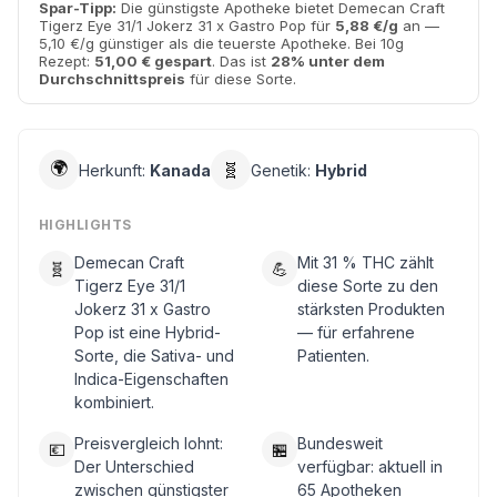
Spar-Tipp:
Die günstigste Apotheke bietet Demecan Craft
Tigerz Eye 31/1 Jokerz 31 x Gastro Pop für
5,88 €/g
an —
5,10 €/g günstiger als die teuerste Apotheke. Bei 10g
Rezept:
51,00 € gespart
. Das ist
28% unter dem
Durchschnittspreis
für diese Sorte.
🌍
🧬
Herkunft:
Kanada
Genetik:
Hybrid
HIGHLIGHTS
Demecan Craft
Mit 31 % THC zählt
🧬
💪
Tigerz Eye 31/1
diese Sorte zu den
Jokerz 31 x Gastro
stärksten Produkten
Pop ist eine Hybrid-
— für erfahrene
Sorte, die Sativa- und
Patienten.
Indica-Eigenschaften
kombiniert.
Preisvergleich lohnt:
Bundesweit
💶
🏪
Der Unterschied
verfügbar: aktuell in
zwischen günstigster
65 Apotheken