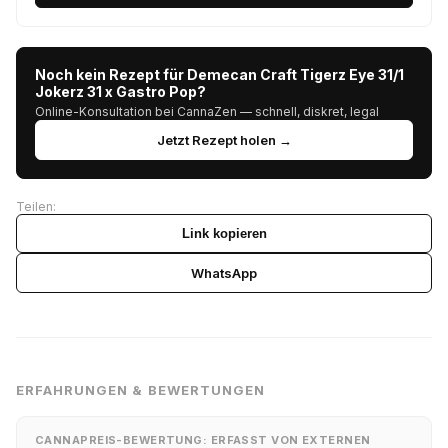
Noch kein Rezept für Demecan Craft Tigerz Eye 31/1
Jokerz 31 x Gastro Pop?
Online-Konsultation bei CannaZen — schnell, diskret, legal
Jetzt Rezept holen →
Teilen:
Link kopieren
WhatsApp
ERFAHRUNGEN & BEWERTUNGEN
CANNAPREIS-BEWERTUNG: ERFASST VON EXTERNEN