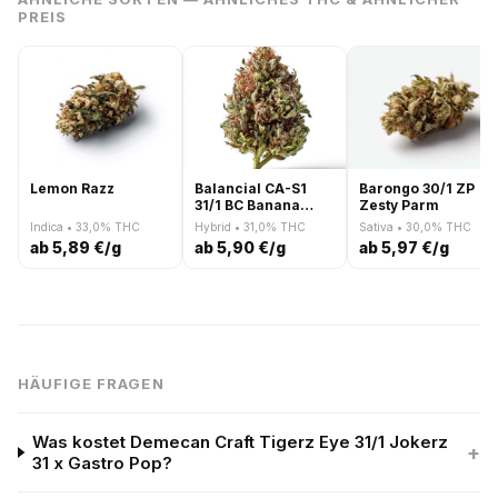
PREIS
Lemon Razz
Balancial CA-S1
Barongo 30/1 ZP
31/1 BC Banana
Zesty Parm
Cake
Indica • 33,0% THC
Hybrid • 31,0% THC
Sativa • 30,0% THC
ab 5,89 €/g
ab 5,90 €/g
ab 5,97 €/g
HÄUFIGE FRAGEN
Was kostet Demecan Craft Tigerz Eye 31/1 Jokerz
+
31 x Gastro Pop?