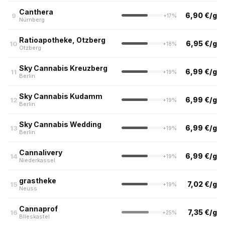
Canthera
6,90 €/g
9
+17%
Nürnberg
Ratioapotheke, Otzberg
6,95 €/g
10
+18%
Otzberg
Sky Cannabis Kreuzberg
6,99 €/g
11
+19%
Berlin
Sky Cannabis Kudamm
6,99 €/g
12
+19%
Berlin
Sky Cannabis Wedding
6,99 €/g
13
+19%
Berlin
Cannalivery
6,99 €/g
14
+19%
Niederkassel
grastheke
7,02 €/g
15
+19%
Neuss
Cannaprof
7,35 €/g
16
+25%
Blieskastel