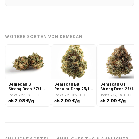
WEITERE SORTEN VON DEMECAN
Demecan GT
Demecan BB
Demecan GT
Strong Drop 27/1
Regular Drop 25/1
Strong Drop 27/1
Girl Scout Kush
Moonbow x Planet
smalls Girl Scout
Indica • 27,0% THC
Indica • 25,0% THC
Indica • 27,0% THC
Purple
Kush
ab 2,98 €/g
ab 2,99 €/g
ab 2,99 €/g
ÄHNLICHE SORTEN — ÄHNLICHES THC & ÄHNLICHER