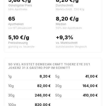
5,88 €/g
8,20 €/g
Günstigster Preis
Durchschnitt
Idris Apotheke
Marktschnitt: 7,50 €/g
65
8,20 €/g
Apotheken
Median
vor 8T aktualisiert
50% der Apotheken
5,10 €/g
+9,3%
Preisstreuung
vs. Marktschnitt
günstig vs. teuerste
bundesweiter Vergleich
SO VIEL KOSTET DEMECAN CRAFT TIGERZ EYE 31/1
JOKERZ 31 X GASTRO POP IM SCHNITT
1g
8,20 €
5g
41,00 €
10g
82,00 €
20g
164,00 €
30g
246,00 €
50g
410,00 €
100g
820,00 €