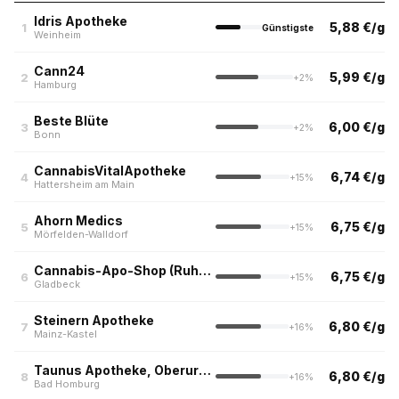
Idris Apotheke
5,88 €/g
1
Günstigste
Weinheim
Cann24
5,99 €/g
2
+2%
Hamburg
Beste Blüte
6,00 €/g
3
+2%
Bonn
CannabisVitalApotheke
6,74 €/g
4
+15%
Hattersheim am Main
Ahorn Medics
6,75 €/g
5
+15%
Mörfelden-Walldorf
Cannabis-Apo-Shop (Ruhrpott)
6,75 €/g
6
+15%
Gladbeck
Steinern Apotheke
6,80 €/g
7
+16%
Mainz-Kastel
Taunus Apotheke, Oberursel
6,80 €/g
8
+16%
Bad Homburg