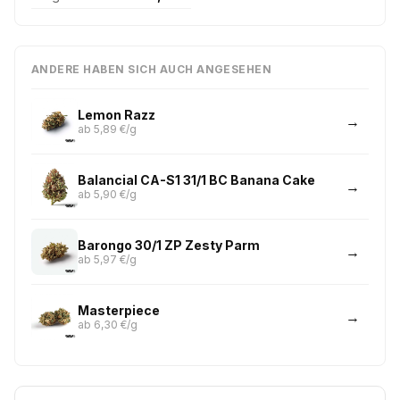
ANDERE HABEN SICH AUCH ANGESEHEN
Lemon Razz
ab 5,89 €/g
Balancial CA-S1 31/1 BC Banana Cake
ab 5,90 €/g
Barongo 30/1 ZP Zesty Parm
ab 5,97 €/g
Masterpiece
ab 6,30 €/g