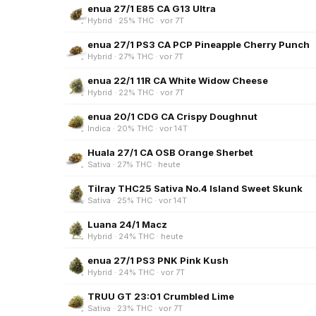
enua 27/1 E85 CA G13 Ultra
Hybrid · 25% THC · vor 7T
enua 27/1 PS3 CA PCP Pineapple Cherry Punch
Hybrid · 27% THC · vor 7T
enua 22/1 11R CA White Widow Cheese
Hybrid · 22% THC · vor 7T
enua 20/1 CDG CA Crispy Doughnut
Indica · 20% THC · vor 14T
Huala 27/1 CA OSB Orange Sherbet
Sativa · 27% THC · heute
Tilray THC25 Sativa No.4 Island Sweet Skunk
Sativa · 25% THC · vor 14T
Luana 24/1 Macz
Hybrid · 24% THC · heute
enua 27/1 PS3 PNK Pink Kush
Hybrid · 24% THC · vor 7T
TRUU GT 23:01 Crumbled Lime
Sativa · 23% THC · vor 7T