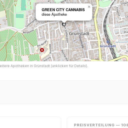
×
GREEN CITY CANNABIS
diese Apotheke
ere Apotheken in Grünstadt (anklicken für Details).
PREISVERTEILUNG — 10