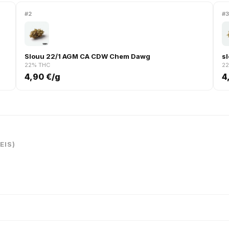
#2
#
Slouu 22/1 AGM CA CDW Chem Dawg
s
22% THC
2
4,90 €/g
4
EIS)