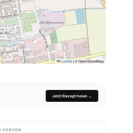
Leaflet
|
© OpenStreetMap
Jetzt Rezept holen →
8 SORTEN