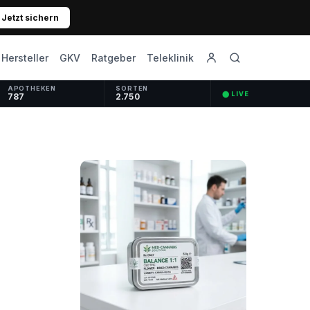
Jetzt sichern
GKV
Ratgeber
Hersteller
Teleklinik
APOTHEKEN
SORTEN
⬤ LIVE
787
2.750