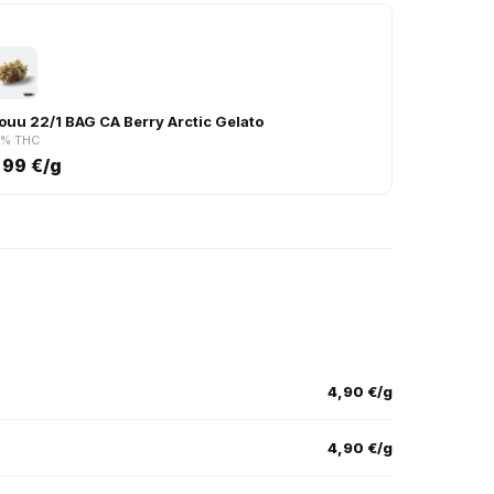
3
louu 22/1 BAG CA Berry Arctic Gelato
2% THC
,99 €/g
4,90 €/g
4,90 €/g