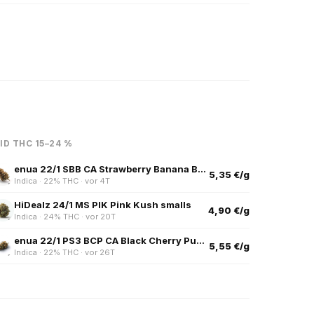
ID THC 15–24 %
enua 22/1 SBB CA Strawberry Banana Bang
5,35 €/g
Indica · 22% THC · vor 4T
HiDealz 24/1 MS PIK Pink Kush smalls
4,90 €/g
Indica · 24% THC · vor 20T
enua 22/1 PS3 BCP CA Black Cherry Punch
5,55 €/g
Indica · 22% THC · vor 26T