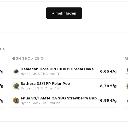
+ mehr laden
BIS
HIGH THC > 25 %
M
Demecan Core CRC 30:01 Cream Cake
/g
6,65 €/g
Hybrid · 30% THC · vor 1T
Bathera 33/1 PP Polar Pop
/g
8,79 €/g
Sativa · 33% THC · vor 18T
enua 33/1 AM14 CA SBG Strawberry Bubble Gum
/g
6,99 €/g
Hybrid · 33% THC · vor 22T