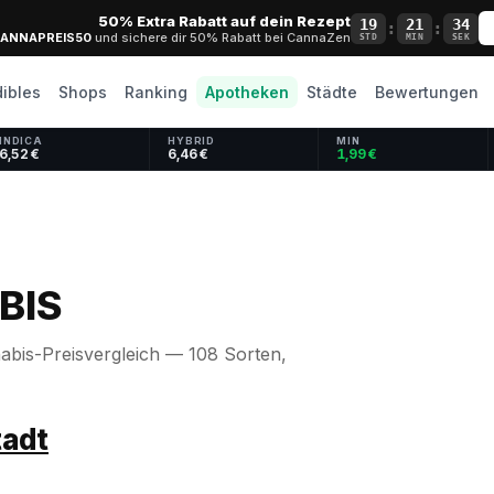
50% Extra Rabatt auf dein Rezept
19
21
34
:
:
ANNAPREIS50
und sichere dir 50% Rabatt bei CannaZen
STD
MIN
SEK
dibles
Shops
Ranking
Apotheken
Städte
Bewertungen
INDICA
HYBRID
MIN
6,52 €
6,46 €
1,99 €
BIS
is-Preisvergleich — 108 Sorten,
tadt