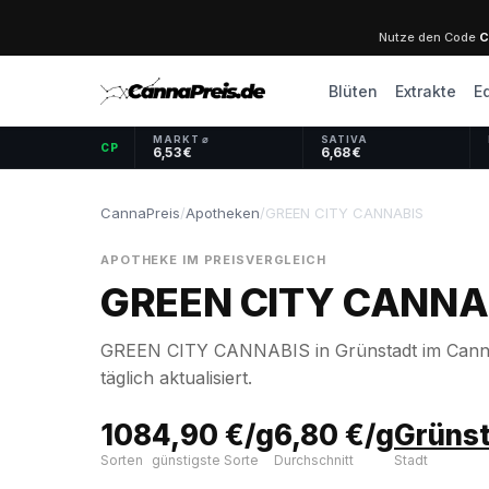
Nutze den Code
C
Blüten
Extrakte
E
MARKT ⌀
SATIVA
CP
6,53 €
6,68 €
CannaPreis
/
Apotheken
/
GREEN CITY CANNABIS
APOTHEKE IM PREISVERGLEICH
GREEN CITY CANNA
GREEN CITY CANNABIS in Grünstadt im Cannab
täglich aktualisiert.
108
4,90 €/g
6,80 €/g
Grüns
Sorten
günstigste Sorte
Durchschnitt
Stadt