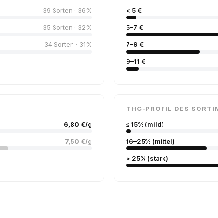
39 Sorten · 36%
< 5 €
35 Sorten · 32%
5–7 €
34 Sorten · 31%
7–9 €
9–11 €
THC-PROFIL DES SORTI
6,80 €/g
≤ 15% (mild)
7,50 €/g
16–25% (mittel)
> 25% (stark)