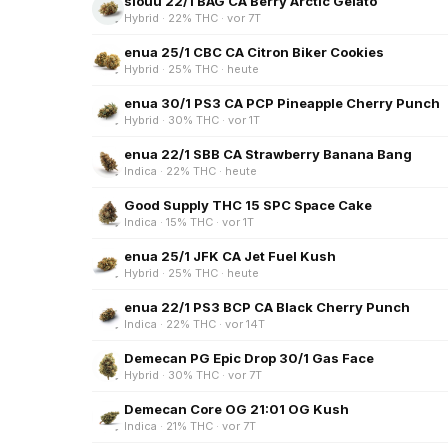
slouu 22/1 BAG CA Berry Arctic Gelato
Hybrid · 22% THC · vor 7T
enua 25/1 CBC CA Citron Biker Cookies
Hybrid · 25% THC · heute
enua 30/1 PS3 CA PCP Pineapple Cherry Punch
Hybrid · 30% THC · vor 1T
enua 22/1 SBB CA Strawberry Banana Bang
Indica · 22% THC · heute
Good Supply THC 15 SPC Space Cake
Indica · 15% THC · vor 1T
enua 25/1 JFK CA Jet Fuel Kush
Hybrid · 25% THC · heute
enua 22/1 PS3 BCP CA Black Cherry Punch
Indica · 22% THC · vor 14T
Demecan PG Epic Drop 30/1 Gas Face
Hybrid · 30% THC · vor 7T
Demecan Core OG 21:01 OG Kush
Indica · 21% THC · vor 7T