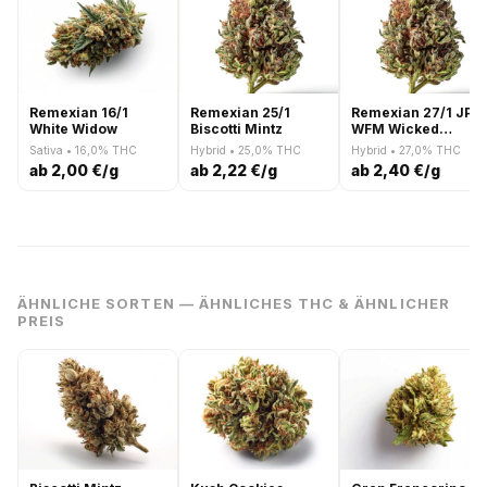
Remexian 16/1
Remexian 25/1
Remexian 27/1 JPM
White Widow
Biscotti Mintz
WFM Wicked
Frosted Mintz
Sativa • 16,0% THC
Hybrid • 25,0% THC
Hybrid • 27,0% THC
ab 2,00 €/g
ab 2,22 €/g
ab 2,40 €/g
ÄHNLICHE SORTEN — ÄHNLICHES THC & ÄHNLICHER
PREIS