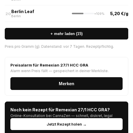
Berlin Leaf
5,20 €/g
20
+109%
Berlin
+ mehr laden (15)
Preis pro Gramm (g). Datenstand: vor 7 Tagen. Rezeptpflichtig.
Preisalarm für Remexian 27/1 HCC GRA
Alarm wenn Preis fällt — gespeichert in deiner Merkliste.
Merken
Noch kein Rezept für Remexian 27/1 HCC GRA?
Online-Konsultation bei CannaZen — schnell, diskret, legal
Jetzt Rezept holen →