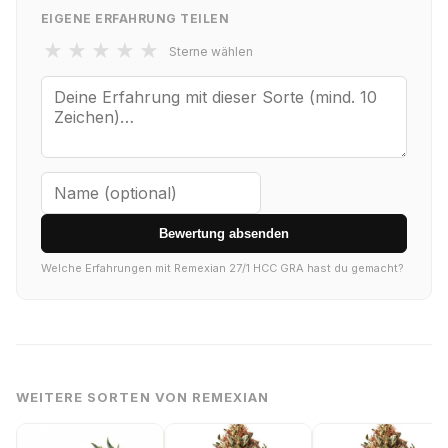
EIGENE ERFAHRUNG TEILEN
★
★
★
★
★
Sterne wählen
Bewertung absenden
Welche Erfahrungen mit Remexian 27/1 HCC GRA hast du gemacht?
WEITERE SORTEN VON REMEXIAN