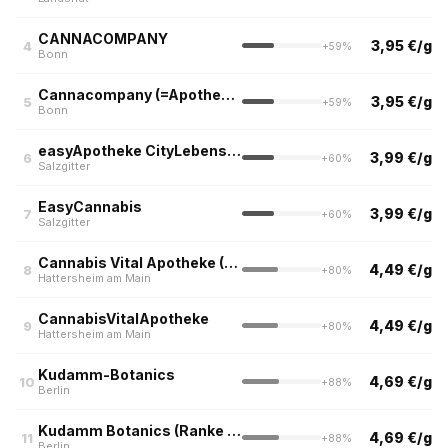
CANNACOMPANY
3,95 €/g
4
+59%
Bonn
Cannacompany (=Apotheke zur alten Post)
3,95 €/g
5
+59%
Bonn
easyApotheke CityLebenstedt
3,99 €/g
6
+60%
Salzgitter
EasyCannabis
3,99 €/g
7
+60%
Salzgitter
Cannabis Vital Apotheke (=Rosen Apotheke im Center)
4,49 €/g
8
+80%
Hattersheim am Main
CannabisVitalApotheke
4,49 €/g
9
+80%
Hattersheim am Main
Kudamm-Botanics
4,69 €/g
10
+88%
Berlin
Kudamm Botanics (Ranke Apotheke Berlin)
4,69 €/g
11
+88%
Berlin