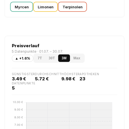
Myrcen
Limonen
Terpinolen
Preisverlauf
5 Datenpunkte · 01.07. – 30.07.
▲ +1.6%
7T
30T
3M
Max
GÜNSTIGSTER
DURCHSCHNITT
HÖCHSTER
APOTHEKEN
3.49 €
5.72 €
9.98 €
23
DATENPUNKTE
5