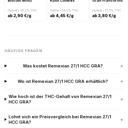
Biscotti Mintz
Kush Cookies
Gran Francorino
Hybrid • 26,0% THC
Indica • 24,0% THC
Hybrid • 27,0% THC
ab 2,90 €/g
ab 4,45 €/g
ab 3,80 €/g
HÄUFIGE FRAGEN
+
Was kostet Remexian 27/1 HCC GRA?
+
Wo ist Remexian 27/1 HCC GRA erhältlich?
Wie hoch ist der THC-Gehalt von Remexian 27/1
+
HCC GRA?
Lohnt sich ein Preisvergleich bei Remexian 27/1
+
HCC GRA?