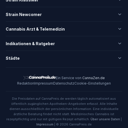
Strain Newcomer
Cannabis Arzt & Telemedizin
Indikationen & Ratgeber
Städte
Ein Service von
CannaZen.de
Redaktion
Impressum
Datenschutz
Cookie-Einstellungen
Die Preisdaten auf CannaPreis.de werden täglich automatisiert aus
öffentlich zugänglichen Apotheken-Angeboten erfasst. Alle Inhalte
dienen ausschließlich der persönlichen Information. Eine individuelle
ärztliche Beratung findet nicht statt. Medizinisches Cannabis ist
rezeptpflichtig und nur mit gültigem Rezept erhältlich.
Über unsere Daten
|
Impressum
| © 2026 CannaPreis.de