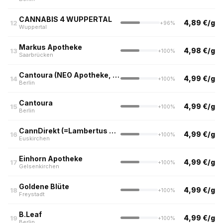
CANNABIS 4 WUPPERTAL
4,89 €/g
12
+96%
Wuppertal
Markus Apotheke
4,98 €/g
13
+100%
Saarbrücken
Cantoura (NEO Apotheke, Berlin)
4,99 €/g
14
+100%
Berlin
Cantoura
4,99 €/g
15
+100%
Berlin
CannDirekt (=Lambertus Apotheke)
4,99 €/g
16
+100%
Euskirchen
Einhorn Apotheke
4,99 €/g
17
+100%
Gelsenkirchen
Goldene Blüte
4,99 €/g
18
+100%
Freystadt
B.Leaf
4,99 €/g
19
+100%
Berlin