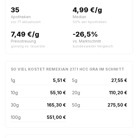
35
4,99 €/g
Apotheken
Median
vor 7T aktualisiert
50% der Apotheken
7,49 €/g
-26,5%
Preisstreuung
vs. Marktschnitt
günstig vs. teuerste
bundesweiter Vergleich
SO VIEL KOSTET REMEXIAN 27/1 HCC GRA IM SCHNITT
1g
5,51 €
5g
27,55 €
10g
55,10 €
20g
110,20 €
30g
165,30 €
50g
275,50 €
100g
551,00 €