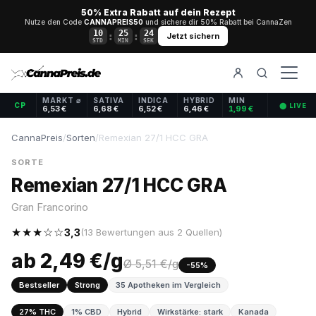
50% Extra Rabatt auf dein Rezept
Nutze den Code
CANNAPREIS50
und sichere dir 50% Rabatt bei CannaZen
10
25
23
:
:
Jetzt sichern
STD
MIN
SEK
MARKT ⌀
SATIVA
INDICA
HYBRID
MIN
CP
⬤ LIVE
6,53 €
6,68 €
6,52 €
6,46 €
1,99 €
CannaPreis
/
Sorten
/
Remexian 27/1 HCC GRA
SORTE
Remexian 27/1 HCC GRA
Gran Francorino
★★★☆☆
3,3
(13 Bewertungen aus 2 Quellen)
ab 2,49 €/g
Ø 5,51 €/g
-55%
Bestseller
Strong
35 Apotheken im Vergleich
27% THC
1% CBD
Hybrid
Wirkstärke: stark
Kanada