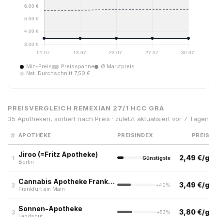
Min-Preis
Preisspanne
Ø Marktpreis
Nat. Durchschnitt 7,50 €
PREISVERGLEICH REMEXIAN 27/1 HCC GRA
35 Apotheken, sortiert nach Preis · zuletzt aktualisiert vor 7 Tagen
#
APOTHEKE
PREISINDEX
PREIS
Jiroo (=Fritz Apotheke)
2,49 €/g
1
Günstigste
Berlin
Cannabis Apotheke Frankfurt
3,49 €/g
2
+40%
Frankfurt am Main
Sonnen-Apotheke
3,80 €/g
3
+53%
Landshut