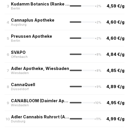
Kudamm Botanics (Ranke Apotheke Berlin)
4,59 €/g
3
+2%
Berlin
Cannaplus Apotheke
4,60 €/g
4
+2%
Augsburg
Preussen Apotheke
4,60 €/g
5
+2%
Berlin
SVAPO
4,84 €/g
6
+8%
Offenbach
Adler Apotheke, Wiesbaden
4,85 €/g
7
+8%
Wiesbaden
CannaQuell
4,89 €/g
8
+9%
Düsseldorf
CANABLOOM (Daimler Apotheke, Wiesbaden)
4,95 €/g
9
+10%
Wiesbaden
Adler Cannabis Ruhrort (Adler Apotheke, Duisburg)
4,99 €/g
10
+11%
Duisburg