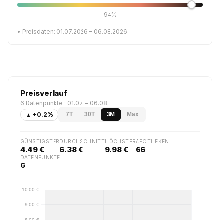
94%
• Preisdaten: 01.07.2026 – 06.08.2026
Preisverlauf
6 Datenpunkte · 01.07. – 06.08.
▲ +0.2%
7T
30T
3M
Max
GÜNSTIGSTER
DURCHSCHNITT
HÖCHSTER
APOTHEKEN
4.49 €
6.38 €
9.98 €
66
DATENPUNKTE
6