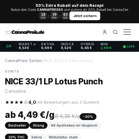
50% Extra Rabatt auf dein Rezept
Nutze den Code
CANNAPREIS50
und sichere dir 50% Rabatt bei CannaZen
18
39
03
:
:
Jetzt sichern
STD
MIN
SEK
MARKT ⌀
SATIVA
INDICA
HYBRID
MIN
CP
⬤ LIVE
6,53 €
6,68 €
6,52 €
6,46 €
1,99 €
CannaPreis
/
Sorten
/
NICE 33/1 LP Lotus Punch
SORTE
NICE 33/1 LP Lotus Punch
Cansativa
★★★★☆
4,0
(48 Bewertungen aus 2 Quellen)
ab 4,49 €/g
Ø 6,39 €/g
-30%
Bestseller
Strong
68 Apotheken im Vergleich
33% THC
Sativa
Wirkstärke: stark