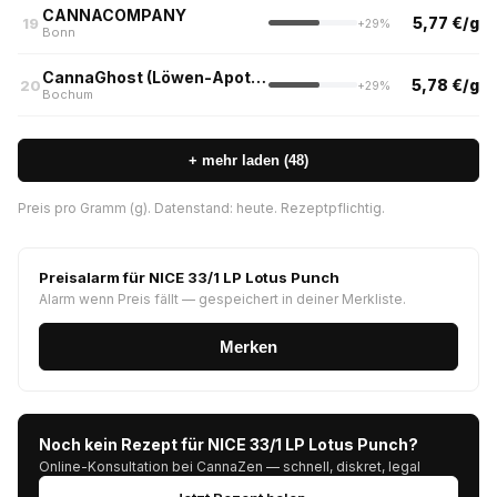
CANNACOMPANY
5,77 €/g
19
+29%
Bonn
CannaGhost (Löwen-Apotheke, Bochum)
5,78 €/g
20
+29%
Bochum
+ mehr laden (48)
Preis pro Gramm (g). Datenstand: heute. Rezeptpflichtig.
Preisalarm für NICE 33/1 LP Lotus Punch
Alarm wenn Preis fällt — gespeichert in deiner Merkliste.
Merken
Noch kein Rezept für NICE 33/1 LP Lotus Punch?
Online-Konsultation bei CannaZen — schnell, diskret, legal