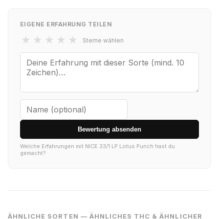
EIGENE ERFAHRUNG TEILEN
★
★
★
★
★
Sterne wählen
Bewertung absenden
Welche Erfahrungen mit NICE 33/1 LP Lotus Punch hast du
gemacht?
ÄHNLICHE SORTEN — ÄHNLICHES THC & ÄHNLICHER