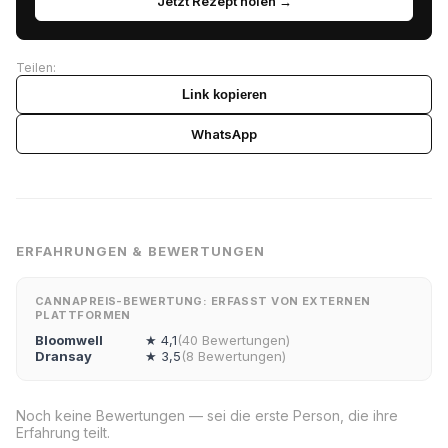
Jetzt Rezept holen →
Teilen:
Link kopieren
WhatsApp
ERFAHRUNGEN & BEWERTUNGEN
CANNAPREIS-BEWERTUNG: ERFASST VON EXTERNEN
PLATTFORMEN
Bloomwell
★ 4,1
(40 Bewertungen)
Dransay
★ 3,5
(8 Bewertungen)
Noch keine Bewertungen — sei die erste Person, die ihre
Erfahrung teilt.