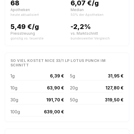
68
6,07 €/g
Apotheken
Median
heute aktualisiert
50% der Apotheken
5,49 €/g
-2,2%
Preisstreuung
vs. Marktschnitt
günstig vs. teuerste
bundesweiter Vergleich
SO VIEL KOSTET NICE 33/1 LP LOTUS PUNCH IM
SCHNITT
1g
6,39 €
5g
31,95 €
10g
63,90 €
20g
127,80 €
30g
191,70 €
50g
319,50 €
100g
639,00 €