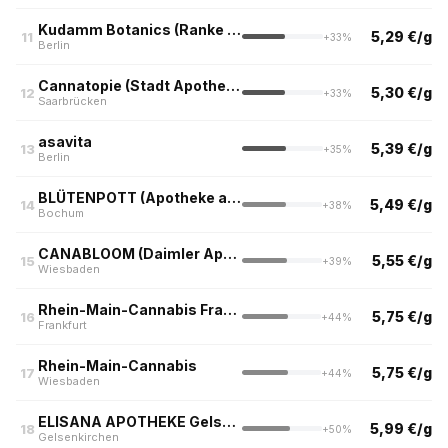
Kudamm Botanics (Ranke Apotheke Berlin)
5,29 €/g
11
+33%
Berlin
Cannatopie (Stadt Apotheke, Saarbrücken)
5,30 €/g
12
+33%
Saarbrücken
asavita
5,39 €/g
13
+35%
Berlin
BLÜTENPOTT (Apotheke am alten Markt, Bochum)
5,49 €/g
14
+38%
Bochum
CANABLOOM (Daimler Apotheke, Wiesbaden)
5,55 €/g
15
+39%
Wiesbaden
Rhein-Main-Cannabis Frankfurt (Nur Abholung)
5,75 €/g
16
+44%
Frankfurt
Rhein-Main-Cannabis
5,75 €/g
17
+44%
Wiesbaden
ELISANA APOTHEKE Gelsenkirchen Buer
5,99 €/g
18
+50%
Gelsenkirchen