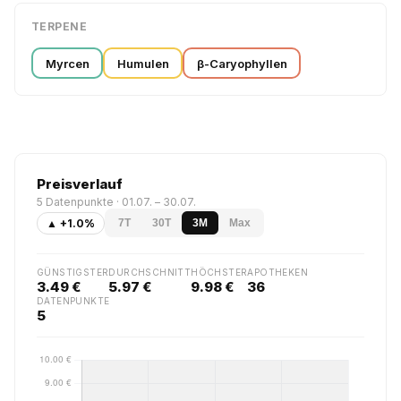
TERPENE
Myrcen
Humulen
β-Caryophyllen
Preisverlauf
5 Datenpunkte · 01.07. – 30.07.
▲ +1.0%
7T
30T
3M
Max
GÜNSTIGSTER
DURCHSCHNITT
HÖCHSTER
APOTHEKEN
3.49 €
5.97 €
9.98 €
36
DATENPUNKTE
5