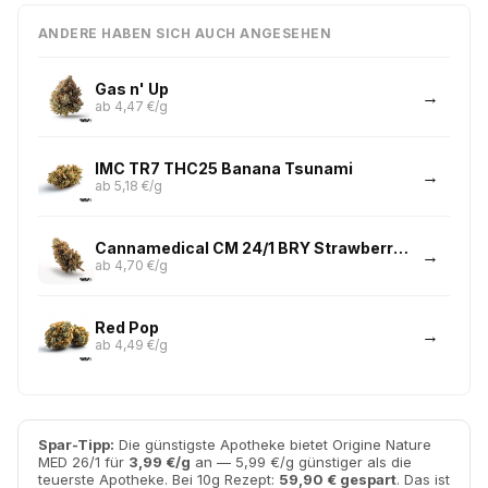
ANDERE HABEN SICH AUCH ANGESEHEN
Gas n' Up
ab 4,47 €/g
IMC TR7 THC25 Banana Tsunami
ab 5,18 €/g
Cannamedical CM 24/1 BRY Strawberry OG
ab 4,70 €/g
Red Pop
ab 4,49 €/g
Spar-Tipp:
Die günstigste Apotheke bietet Origine Nature
MED 26/1 für
3,99 €/g
an — 5,99 €/g günstiger als die
teuerste Apotheke. Bei 10g Rezept:
59,90 € gespart
. Das ist