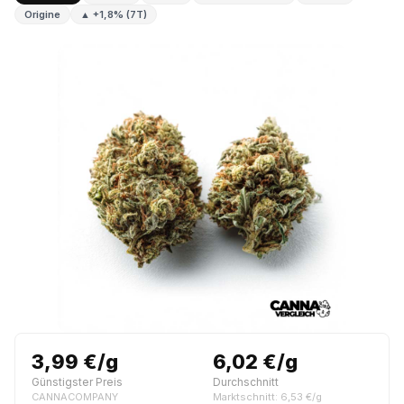
Origine
▲ +1,8% (7T)
3,99 €/g
6,02 €/g
Günstigster Preis
Durchschnitt
CANNACOMPANY
Marktschnitt: 6,53 €/g