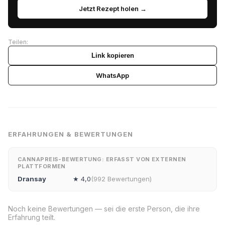
Jetzt Rezept holen →
Teilen:
Link kopieren
WhatsApp
ERFAHRUNGEN & BEWERTUNGEN
CANNAPREIS-BEWERTUNG: ERFASST VON EXTERNEN
PLATTFORMEN
Dransay
★ 4,0
(992 Bewertungen)
Noch keine Bewertungen — sei die erste Person, die ihre
Erfahrung teilt.