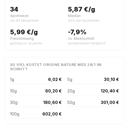
34
5,87 €/g
Apotheken
Median
vor 8T aktualisiert
50% der Apotheken
5,99 €/g
-7,9%
Preisstreuung
vs. Marktschnitt
günstig vs. teuerste
bundesweiter Vergleich
SO VIEL KOSTET ORIGINE NATURE MED 26/1 IM
SCHNITT
1g
6,02 €
5g
30,10 €
10g
60,20 €
20g
120,40 €
30g
180,60 €
50g
301,00 €
100g
602,00 €