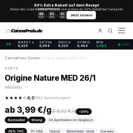
50% Extra Rabatt auf dein Rezept
Nutze den Code
CANNAPREIS50
und sichere dir 50% Rabatt bei CannaZen
00
05
00
:
:
Jetzt sichern
STD
MIN
SEK
MARKT ⌀
SATIVA
INDICA
HYBRID
MIN
CP
⬤ LIVE
6,53 €
6,68 €
6,52 €
6,46 €
1,99 €
CannaPreis
/
Sorten
/
Origine Nature MED 26/1
SORTE
Origine Nature MED 26/1
Medellin
★★★★☆
4,0
(992 Bewertungen)
ab 3,99 €/g
Ø 6,02 €/g
-34%
Bestseller
Strong
34 Apotheken im Vergleich
26% THC
1% CBD
Hybrid
Wirkstärke: stark
Kanada