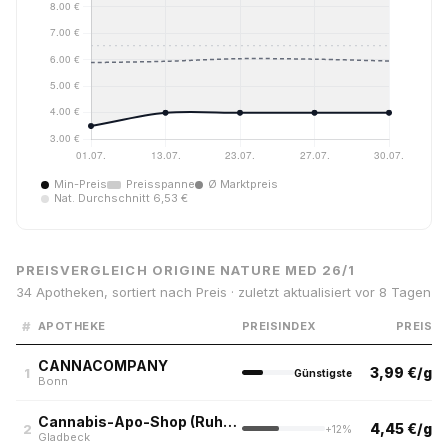
Min-Preis
Preisspanne
Ø Marktpreis
Nat. Durchschnitt 6,53 €
PREISVERGLEICH ORIGINE NATURE MED 26/1
34 Apotheken, sortiert nach Preis · zuletzt aktualisiert vor 8 Tagen
#
APOTHEKE
PREISINDEX
PREIS
CANNACOMPANY
3,99 €/g
1
Günstigste
Bonn
Cannabis-Apo-Shop (Ruhrpott)
4,45 €/g
2
+12%
Gladbeck