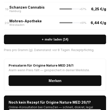
Schanzen Cannabis
6,25 €/g
19
+57%
Hamburg
Mohren-Apotheke
6,44 €/g
20
+61%
Wiesbaden
+ mehr laden (14)
Preis pro Gramm (g). Datenstand: vor 8 Tagen. Rezeptpflichtig.
Preisalarm für Origine Nature MED 26/1
Alarm wenn Preis fällt — gespeichert in deiner Merkliste.
Merken
Noch kein Rezept für Origine Nature MED 26/1?
Online-Konsultation bei CannaZen — schnell, diskret, legal