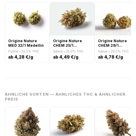
Origine Nature
Origine Nature
Origine Nature
MED 32/1 Medellin
CHEM 25/1
CHEM 29/1
Chemdawg OG
Chemdawg OG
Hybrid • 32,0% THC
Sativa • 25,0% THC
Sativa • 29,0% THC
ab 4,28 €/g
ab 4,49 €/g
ab 4,78 €/g
ÄHNLICHE SORTEN — ÄHNLICHES THC & ÄHNLICHER
PREIS