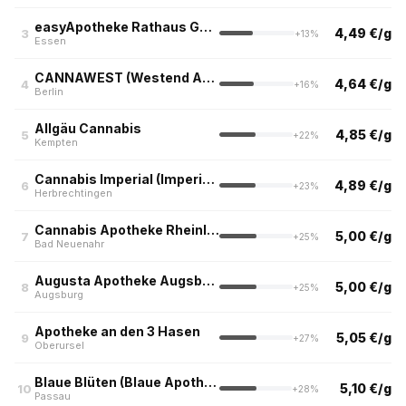
easyApotheke Rathaus Galerie, Essen
4,49 €/g
3
+13%
Essen
CANNAWEST (Westend Apotheke, Berlin)
4,64 €/g
4
+16%
Berlin
Allgäu Cannabis
4,85 €/g
5
+22%
Kempten
Cannabis Imperial (Imperial Apotheke, Herbrechtingen)
4,89 €/g
6
+23%
Herbrechtingen
Cannabis Apotheke Rheinland
5,00 €/g
7
+25%
Bad Neuenahr
Augusta Apotheke Augsburg
5,00 €/g
8
+25%
Augsburg
Apotheke an den 3 Hasen
5,05 €/g
9
+27%
Oberursel
Blaue Blüten (Blaue Apotheke)
5,10 €/g
10
+28%
Passau