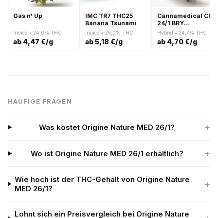
Gas n' Up
IMC TR7 THC25
Cannamedical CM
Banana Tsunami
24/1 BRY
Strawberry OG
Indica • 24,0% THC
Indica • 25,0% THC
Hybrid • 24,7% THC
ab 4,47 €/g
ab 5,18 €/g
ab 4,70 €/g
HÄUFIGE FRAGEN
+
Was kostet Origine Nature MED 26/1?
+
Wo ist Origine Nature MED 26/1 erhältlich?
Wie hoch ist der THC-Gehalt von Origine Nature
+
MED 26/1?
Lohnt sich ein Preisvergleich bei Origine Nature