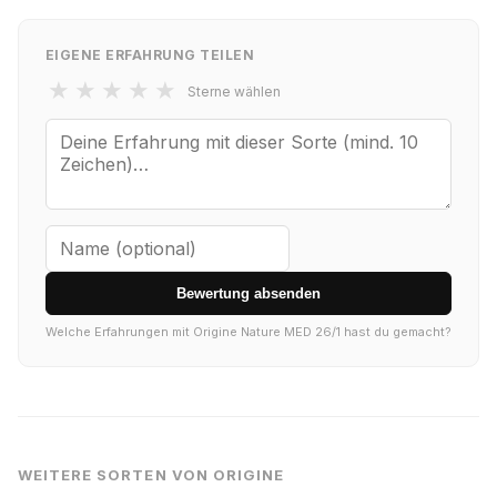
EIGENE ERFAHRUNG TEILEN
★
★
★
★
★
Sterne wählen
Bewertung absenden
Welche Erfahrungen mit Origine Nature MED 26/1 hast du gemacht?
WEITERE SORTEN VON ORIGINE