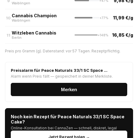
9,98 €/g
9
+47%
Waiblingen
Cannabis Champion
11,99 €/g
10
+77%
Waiblingen
Witzleben Cannabis
16,85 €/g
11
+148%
Berlin
Preis pro Gramm (g). Datenstand: vor 57 Tagen. Rezeptpflichtig.
Preisalarm für Peace Naturals 33/1 SC Space …
Alarm wenn Preis fällt — gespeichert in deiner Merkliste.
Merken
Noch kein Rezept für Peace Naturals 33/1 SC Space
Cake?
Online-Konsultation bei CannaZen — schnell, diskret, legal
Jetzt Rezept holen →