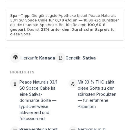
Spar-Tipp:
Die günstigste Apotheke bietet Peace Naturals
33/1 SC Space Cake für
6,79 €/g
an — 10,06 €/g günstiger
als die teuerste Apotheke. Bei 10g Rezept:
100,60 €
gespart
. Das ist
23% unter dem Durchschnittspreis
für
diese Sorte.
🌍
🧬
Herkunft:
Kanada
Genetik:
Sativa
HIGHLIGHTS
Peace Naturals 33/1
Mit 33 % THC zählt
🧬
💪
SC Space Cake ist
diese Sorte zu den
eine Sativa-
stärksten Produkten
dominante Sorte —
— für erfahrene
typischerweise
Patienten.
aktivierend und
fokussierend.
Preisvergleich lohnt:
Verfügbar in 11