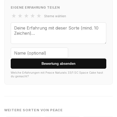
EIGENE ERFAHRUNG TEILEN
★
★
★
★
★
Sterne wählen
Bewertung absenden
Welche Erfahrungen mit Peace Naturals 33/1 SC Space Cake hast
du gemacht?
WEITERE SORTEN VON PEACE