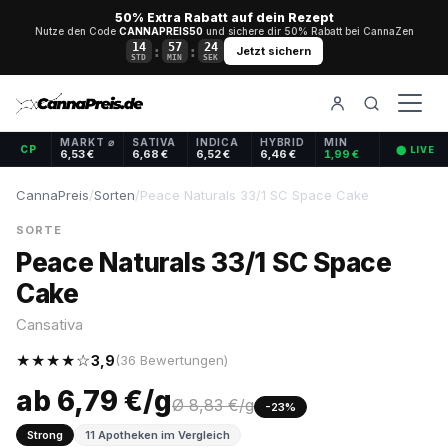
50% Extra Rabatt auf dein Rezept
Nutze den Code
CANNAPREIS50
und sichere dir 50% Rabatt bei CannaZen
14
57
24
:
:
Jetzt sichern
STD
MIN
SEK
MARKT ⌀
SATIVA
INDICA
HYBRID
MIN
CP
⬤ LIVE
6,53 €
6,68 €
6,52 €
6,46 €
1,99 €
CannaPreis
/
Sorten
/
Peace Naturals 33/1 SC Space Cake
SORTE
Peace Naturals 33/1 SC Space
Cake
Cansativa
★★★★☆
3,9
(36 Bewertungen)
ab 6,79 €/g
Ø 8,83 €/g
-23%
Strong
11 Apotheken im Vergleich