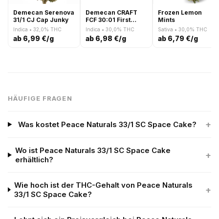
Demecan Serenova
Demecan CRAFT
Frozen Lemon
31/1 CJ Cap Junky
FCF 30:01 First
Mints
Class Funk
Indica • 32,0% THC
Indica • 30,0% THC
Sativa • 30,0% THC
ab 6,99 €/g
ab 6,98 €/g
ab 6,79 €/g
HÄUFIGE FRAGEN
+
Was kostet Peace Naturals 33/1 SC Space Cake?
Wo ist Peace Naturals 33/1 SC Space Cake
+
erhältlich?
Wie hoch ist der THC-Gehalt von Peace Naturals
+
33/1 SC Space Cake?