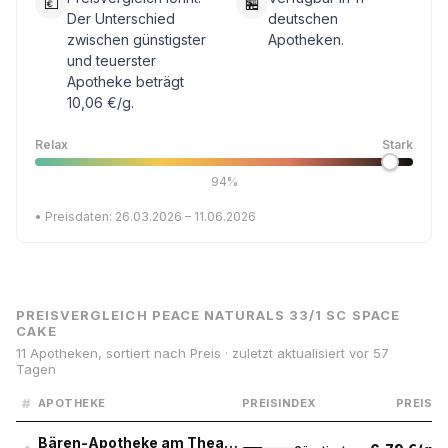
💶
🏪
Der Unterschied
deutschen
zwischen günstigster
Apotheken.
und teuerster
Apotheke beträgt
10,06 €/g.
Relax
Stark
94%
• Preisdaten: 26.03.2026 – 11.06.2026
PREISVERGLEICH PEACE NATURALS 33/1 SC SPACE
CAKE
11 Apotheken, sortiert nach Preis · zuletzt aktualisiert vor 57
Tagen
#
APOTHEKE
PREISINDEX
PREIS
Bären-Apotheke am Theater, Hagen