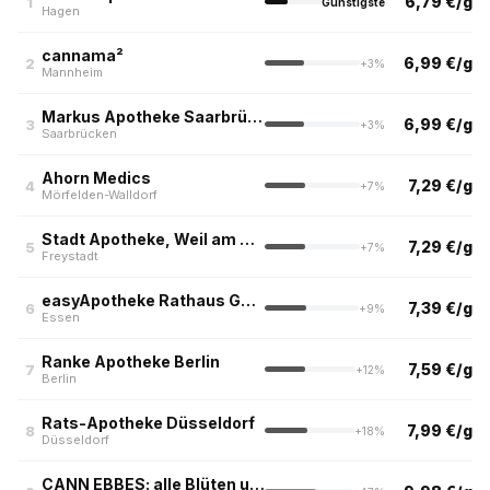
6,79 €/g
1
Günstigste
Hagen
cannama²
6,99 €/g
2
+3%
Mannheim
Markus Apotheke Saarbrücken
6,99 €/g
3
+3%
Saarbrücken
Ahorn Medics
7,29 €/g
4
+7%
Mörfelden-Walldorf
Stadt Apotheke, Weil am Rhein
7,29 €/g
5
+7%
Freystadt
easyApotheke Rathaus Galerie, Essen
7,39 €/g
6
+9%
Essen
Ranke Apotheke Berlin
7,59 €/g
7
+12%
Berlin
Rats-Apotheke Düsseldorf
7,99 €/g
8
+18%
Düsseldorf
CANN EBBES: alle Blüten unter 10eur