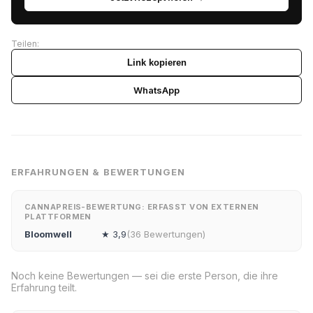
Teilen:
Link kopieren
WhatsApp
ERFAHRUNGEN & BEWERTUNGEN
CANNAPREIS-BEWERTUNG: ERFASST VON EXTERNEN
PLATTFORMEN
Bloomwell
★ 3,9
(36 Bewertungen)
Noch keine Bewertungen — sei die erste Person, die ihre
Erfahrung teilt.