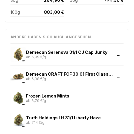
30g
264,90 €
50g
441,50 €
100g
883,00 €
ANDERE HABEN SICH AUCH ANGESEHEN
Demecan Serenova 31/1 CJ Cap Junky
ab 6,99 €/g
Demecan CRAFT FCF 30:01 First Class Funk
ab 6,98 €/g
Frozen Lemon Mints
ab 6,79 €/g
Truth Holdings LH 31/1 Liberty Haze
ab 7,14 €/g