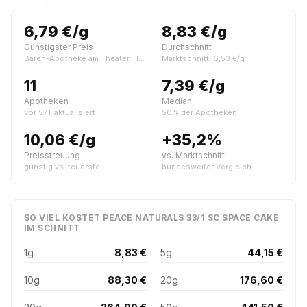
6,79 €/g
8,83 €/g
Günstigster Preis
Durchschnitt
Bären-Apotheke am Theater, Hagen
Marktschnitt: 6,53 €/g
11
7,39 €/g
Apotheken
Median
vor 57T aktualisiert
50% der Apotheken
10,06 €/g
+35,2%
Preisstreuung
vs. Marktschnitt
günstig vs. teuerste
bundesweiter Vergleich
SO VIEL KOSTET PEACE NATURALS 33/1 SC SPACE CAKE
IM SCHNITT
1g
8,83 €
5g
44,15 €
10g
88,30 €
20g
176,60 €