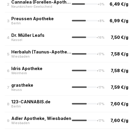
Cannalea (Forellen-Apotheke, Neunkirchen-Seelscheid)
6,49 €/g
2
+0%
Neunkirchen-Seelscheid
Preussen Apotheke
6,99 €/g
3
+8%
Berlin
Dr. Müller Leafs
7,50 €/g
4
+16%
Kassel
Herbaluh (Taunus-Apotheke, Wiesbaden)
7,58 €/g
5
+17%
Wiesbaden
Idris Apotheke
7,58 €/g
6
+17%
Weinheim
grastheke
7,59 €/g
7
+17%
Neuss
123-CANNABIS.de
7,60 €/g
8
+17%
Berlin
Adler Apotheke, Wiesbaden
7,60 €/g
9
+17%
Wiesbaden