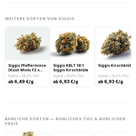
WEITERE SORTEN VON SIGGIS
Siggis Pfefferminze
Siggis KBLT 18:1
Siggis Kirschblüte
(Kush Mints F2 x
Siggis Kirschblüte
Jealousy)
Hybrid • 28,0% THC
Hybrid • 18,0% THC
Hybrid • 18,0% THC
ab 6,49 €/g
ab 6,93 €/g
ab 6,93 €/g
ÄHNLICHE SORTEN — ÄHNLICHES THC & ÄHNLICHER
PREIS