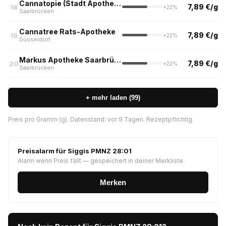
Cannatopie (Stadt Apotheke, Saarbrücken)
7,89 €/g
18
+22%
Saarbrücken
Cannatree Rats-Apotheke
7,89 €/g
19
+22%
Düsseldorf
Markus Apotheke Saarbrücken
7,89 €/g
20
+22%
Saarbrücken
+ mehr laden (99)
Preis pro Gramm (g). Datenstand: vor 9 Tagen. Rezeptpflichtig.
Preisalarm für Siggis PMNZ 28:01
Alarm wenn Preis fällt — gespeichert in deiner Merkliste.
Merken