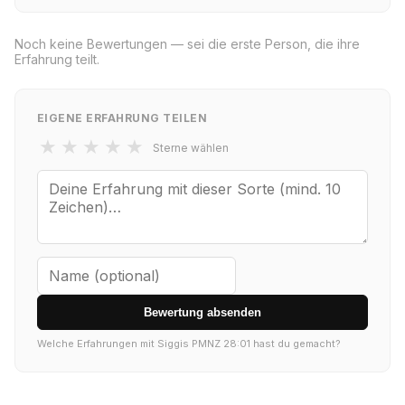
Noch keine Bewertungen — sei die erste Person, die ihre
Erfahrung teilt.
EIGENE ERFAHRUNG TEILEN
★
★
★
★
★
Sterne wählen
Bewertung absenden
Welche Erfahrungen mit Siggis PMNZ 28:01 hast du gemacht?