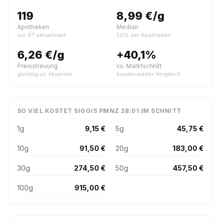
119
8,99 €/g
Apotheken
Median
vor 9T aktualisiert
50% der Apotheken
6,26 €/g
+40,1%
Preisstreuung
vs. Marktschnitt
günstig vs. teuerste
bundesweiter Vergleich
SO VIEL KOSTET SIGGIS PMNZ 28:01 IM SCHNITT
1g
9,15 €
5g
45,75 €
10g
91,50 €
20g
183,00 €
30g
274,50 €
50g
457,50 €
100g
915,00 €