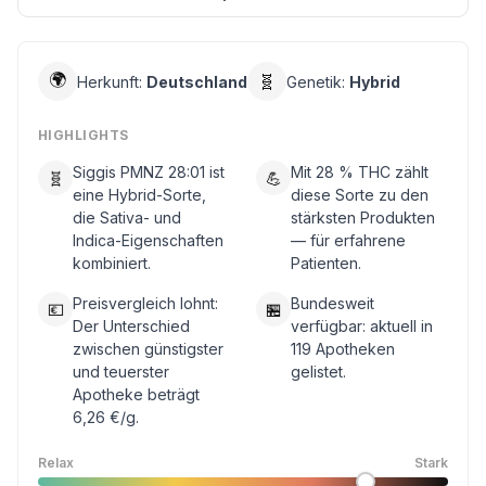
🌍
🧬
Herkunft:
Deutschland
Genetik:
Hybrid
HIGHLIGHTS
Siggis PMNZ 28:01 ist
Mit 28 % THC zählt
🧬
💪
eine Hybrid-Sorte,
diese Sorte zu den
die Sativa- und
stärksten Produkten
Indica-Eigenschaften
— für erfahrene
kombiniert.
Patienten.
Preisvergleich lohnt:
Bundesweit
💶
🏪
Der Unterschied
verfügbar: aktuell in
zwischen günstigster
119 Apotheken
und teuerster
gelistet.
Apotheke beträgt
6,26 €/g.
Relax
Stark