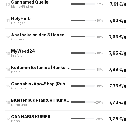
Cannamed Quelle
7,61 €/g
10
+17%
Mainz-Finthen
HolyHerb
7,63 €/g
11
+18%
Solingen
Apotheke an den 3 Hasen
7,65 €/g
12
+18%
Oberursel
MyWeed24
7,65 €/g
13
+18%
Krefeld
Kudamm Botanics (Ranke Apotheke Berlin)
7,69 €/g
14
+18%
Berlin
Cannabis-Apo-Shop (Ruhrpott)
7,75 €/g
15
+19%
Gladbeck
Bluetenbude (aktuell nur Abholung kein Versand)
7,78 €/g
16
+20%
Dortmund
CANNABIS KURIER
7,79 €/g
17
+20%
Bonn