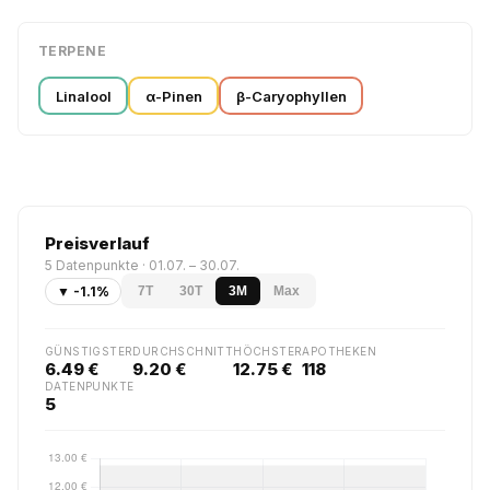
TERPENE
Linalool
α-Pinen
β-Caryophyllen
Preisverlauf
5 Datenpunkte · 01.07. – 30.07.
▼ -1.1%
7T
30T
3M
Max
GÜNSTIGSTER
DURCHSCHNITT
HÖCHSTER
APOTHEKEN
6.49 €
9.20 €
12.75 €
118
DATENPUNKTE
5