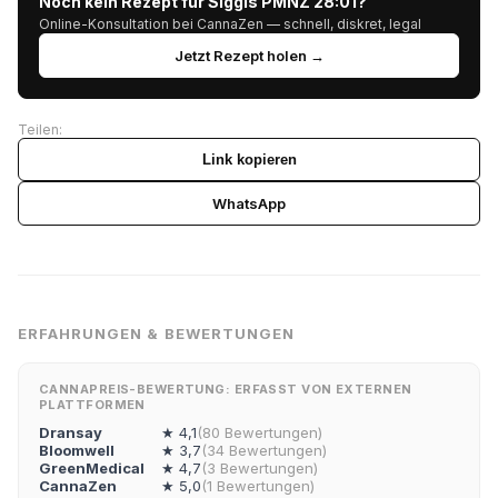
Noch kein Rezept für Siggis PMNZ 28:01?
Online-Konsultation bei CannaZen — schnell, diskret, legal
Jetzt Rezept holen →
Teilen:
Link kopieren
WhatsApp
ERFAHRUNGEN & BEWERTUNGEN
CANNAPREIS-BEWERTUNG: ERFASST VON EXTERNEN
PLATTFORMEN
Dransay
★ 4,1
(80 Bewertungen)
Bloomwell
★ 3,7
(34 Bewertungen)
GreenMedical
★ 4,7
(3 Bewertungen)
CannaZen
★ 5,0
(1 Bewertungen)