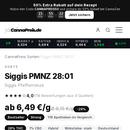
50% Extra Rabatt auf dein Rezept
Nutze den Code
CANNAPREIS50
und sichere dir 50% Rabatt bei CannaZen
15
55
21
:
:
Jetzt sichern
STD
MIN
SEK
MARKT ⌀
SATIVA
INDICA
HYBRID
MIN
CP
⬤ LIVE
6,53 €
6,68 €
6,52 €
6,46 €
1,99 €
CannaPreis
/
Sorten
/
Siggis PMNZ 28:01
SORTE
Siggis PMNZ 28:01
Siggis Pfefferminze
★★★★☆
4,0
(118 Bewertungen aus 4 Quellen)
ab 6,49 €/g
Ø 9,15 €/g
-29%
Bestseller
Strong
119 Apotheken im Vergleich
28% THC
1% CBD
Hybrid
Wirkstärke: stark
Deutschland