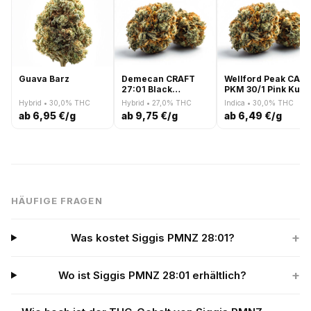
Guava Barz
Demecan CRAFT
Wellford Peak CA
27:01 Black
PKM 30/1 Pink Kush
Triangle
Mints
Hybrid • 30,0% THC
Hybrid • 27,0% THC
Indica • 30,0% THC
ab 6,95 €/g
ab 9,75 €/g
ab 6,49 €/g
HÄUFIGE FRAGEN
+
Was kostet Siggis PMNZ 28:01?
+
Wo ist Siggis PMNZ 28:01 erhältlich?