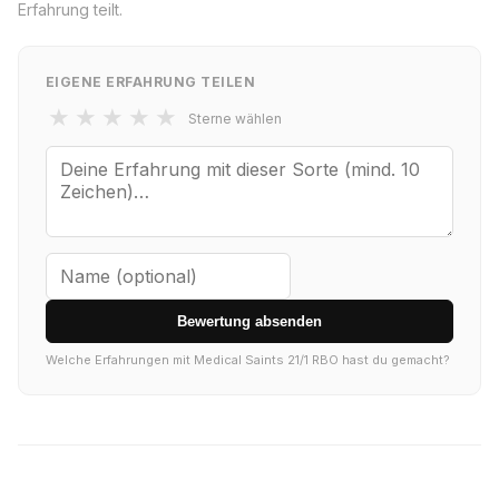
Erfahrung teilt.
EIGENE ERFAHRUNG TEILEN
★
★
★
★
★
Sterne wählen
Bewertung absenden
Welche Erfahrungen mit Medical Saints 21/1 RBO hast du gemacht?