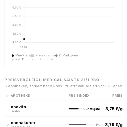
Min-Preis
Preisspanne
Ø Marktpreis
Nat. Durchschnitt 6,53 €
PREISVERGLEICH MEDICAL SAINTS 21/1 RBO
5 Apotheken, sortiert nach Preis · zuletzt aktualisiert vor 39 Tagen
#
APOTHEKE
PREISINDEX
PREIS
asavita
3,75 €/g
1
Günstigste
Berlin
cannakurier
3,79 €/g
2
+1%