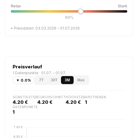
Relax
Stark
60%
• Preisdaten: 03.03.2026 – 01.07.2026
Preisverlauf
1 Datenpunkte · 01.07. – 01.07.
▼ 0.0%
7T
30T
3M
Max
GÜNSTIGSTER
DURCHSCHNITT
HÖCHSTER
APOTHEKEN
4.20 €
4.20 €
4.20 €
1
DATENPUNKTE
1