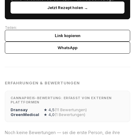
Jetzt Rezept holen →
Teilen:
Link kopieren
WhatsApp
ERFAHRUNGEN & BEWERTUNGEN
CANNAPREIS-BEWERTUNG: ERFASST VON EXTERNEN
PLATTFORMEN
Dransay
★ 4,5
(11 Bewertungen)
GreenMedical
★ 4,0
(1 Bewertungen)
Noch keine Bewertungen — sei die erste Person, die ihre