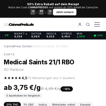
50% Extra Rabatt auf dein Rezept
Nutze den Code
CANNAPREIS50
und sichere dir 50% Rabatt bei CannaZen
16
08
16
:
:
Jetzt sichern
STD
MIN
SEK
MARKT ⌀
SATIVA
INDICA
HYBRID
MIN
CP
⬤ LIVE
6,53 €
6,68 €
6,52 €
6,46 €
1,99 €
CannaPreis
/
Sorten
/
Medical Saints 21/1 RBO
SORTE
Medical Saints 21/1 RBO
AD Rainbow
★★★★★
4,5
(12 Bewertungen aus 2 Quellen)
ab 3,75 €/g
Ø 4,49 €/g
-16%
5 Apotheken im Vergleich
21% THC
1% CBD
Indica
Wirkstärke: mittel
Kanada