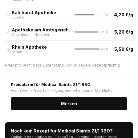
Saarbrücken
Kahlhorst Apotheke
4,20 €/g
3
+12%
Lübeck
Apotheke am Amtsgericht (aktuell nur Abholung)
5,20 €/g
4
+39%
Oldenburg in Holstein
Rhein Apotheke
5,50 €/g
5
+47%
Karlsruhe
Preis pro Gramm (g). Datenstand: vor 39 Tagen. Rezeptpflichtig.
Preisalarm für Medical Saints 21/1 RBO
Alarm wenn Preis fällt — gespeichert in deiner Merkliste.
Merken
Noch kein Rezept für Medical Saints 21/1 RBO?
Online-Konsultation bei CannaZen — schnell, diskret, legal