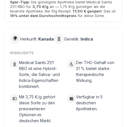
Spar-Tipp:
Die günstigste Apotheke bietet Medical Saints
21/1 RBO für
3,75 €/g
an — 1,75 €/g günstiger als die
teuerste Apotheke. Bei 10g Rezept:
17,50 € gespart
. Das ist
16% unter dem Durchschnittspreis
für diese Sorte.
🌍
🧬
Herkunft:
Kanada
Genetik:
Indica
HIGHLIGHTS
Medical Saints 21/1
Der THC-Gehalt von
🧬
💪
RBO ist eine Hybrid-
21 % bietet starke
Sorte, die Sativa- und
therapeutische
Indica-Eigenschaften
Wirkung.
kombiniert.
Mit 3,75 €/g gehört
Verfügbar in 5
💶
🏪
diese Sorte zu den
deutschen
preiswerteren
Apotheken.
Optionen im
deutschen Markt.