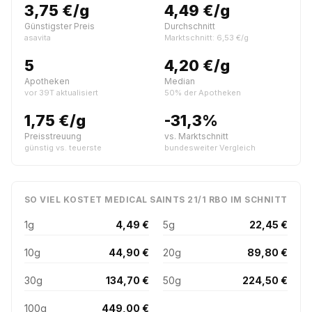
3,75 €/g
4,49 €/g
Günstigster Preis
Durchschnitt
asavita
Marktschnitt: 6,53 €/g
5
4,20 €/g
Apotheken
Median
vor 39T aktualisiert
50% der Apotheken
1,75 €/g
-31,3%
Preisstreuung
vs. Marktschnitt
günstig vs. teuerste
bundesweiter Vergleich
SO VIEL KOSTET MEDICAL SAINTS 21/1 RBO IM SCHNITT
1g
4,49 €
5g
22,45 €
10g
44,90 €
20g
89,80 €
30g
134,70 €
50g
224,50 €
100g
449,00 €