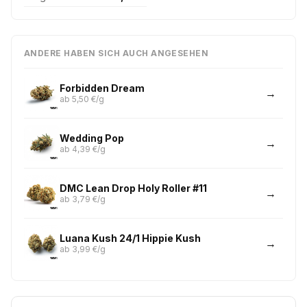
ANDERE HABEN SICH AUCH ANGESEHEN
Forbidden Dream
ab 5,50 €/g
Wedding Pop
ab 4,39 €/g
DMC Lean Drop Holy Roller #11
ab 3,79 €/g
Luana Kush 24/1 Hippie Kush
ab 3,99 €/g