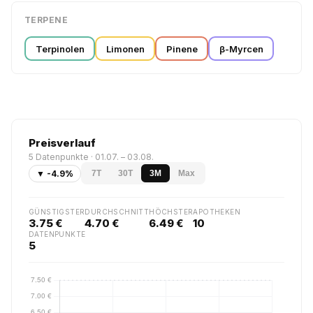
TERPENE
Terpinolen
Limonen
Pinene
β-Myrcen
Preisverlauf
5 Datenpunkte · 01.07. – 03.08.
▼ -4.9%
7T
30T
3M
Max
GÜNSTIGSTER
DURCHSCHNITT
HÖCHSTER
APOTHEKEN
3.75 €
4.70 €
6.49 €
10
DATENPUNKTE
5