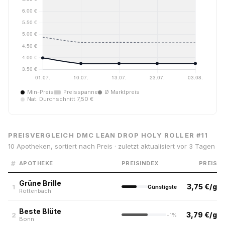
Min-Preis
Preisspanne
Ø Marktpreis
Nat. Durchschnitt 7,50 €
PREISVERGLEICH DMC LEAN DROP HOLY ROLLER #11
10 Apotheken, sortiert nach Preis · zuletzt aktualisiert vor 3 Tagen
#
APOTHEKE
PREISINDEX
PREIS
Grüne Brille
3,75 €/g
1
Günstigste
Röttenbach
Beste Blüte
3,79 €/g
2
+1%
Bonn