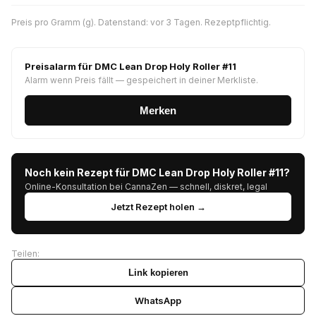
Preis pro Gramm (g). Datenstand: vor 3 Tagen. Rezeptpflichtig.
Preisalarm für DMC Lean Drop Holy Roller #11
Alarm wenn Preis fällt — gespeichert in deiner Merkliste.
Merken
Noch kein Rezept für DMC Lean Drop Holy Roller #11?
Online-Konsultation bei CannaZen — schnell, diskret, legal
Jetzt Rezept holen →
Teilen:
Link kopieren
WhatsApp