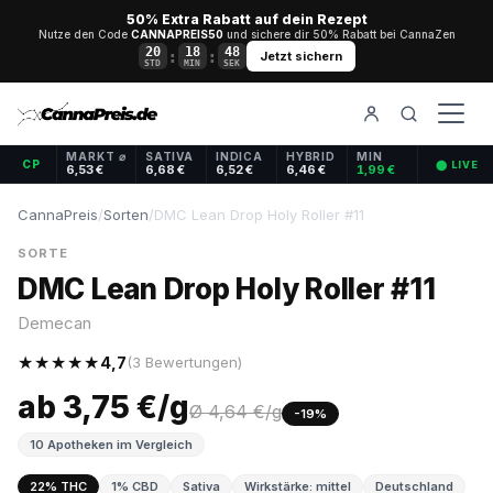
50% Extra Rabatt auf dein Rezept
Nutze den Code
CANNAPREIS50
und sichere dir 50% Rabatt bei CannaZen
20
18
48
:
:
Jetzt sichern
STD
MIN
SEK
MARKT ⌀
SATIVA
INDICA
HYBRID
MIN
CP
⬤ LIVE
6,53 €
6,68 €
6,52 €
6,46 €
1,99 €
CannaPreis
/
Sorten
/
DMC Lean Drop Holy Roller #11
SORTE
DMC Lean Drop Holy Roller #11
Demecan
★★★★★
4,7
(3 Bewertungen)
ab 3,75 €/g
Ø 4,64 €/g
-19%
10 Apotheken im Vergleich
22% THC
1% CBD
Sativa
Wirkstärke: mittel
Deutschland