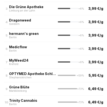
Die Grüne Apotheke
3,99 €/g
3
+6%
Limburg an der Lahn
Dragonweed
3,99 €/g
4
+6%
Geldern
hermann's green
3,99 €/g
5
+6%
Berlin
Medicflow
3,99 €/g
6
+6%
Berlin
MyWeed24
3,99 €/g
7
+6%
Krefeld
OPTYMED Apotheke Schlossberg
5,95 €/g
8
+59%
Stephanskirchen
Grüne Blüte
6,49 €/g
9
+73%
Markkleeberg
Trinity Cannabis
6,49 €/g
10
+73%
Berlin