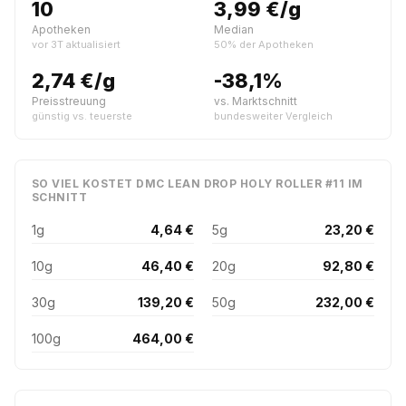
10
3,99 €/g
Apotheken
Median
vor 3T aktualisiert
50% der Apotheken
2,74 €/g
-38,1%
Preisstreuung
vs. Marktschnitt
günstig vs. teuerste
bundesweiter Vergleich
SO VIEL KOSTET DMC LEAN DROP HOLY ROLLER #11 IM
SCHNITT
1g
4,64 €
5g
23,20 €
10g
46,40 €
20g
92,80 €
30g
139,20 €
50g
232,00 €
100g
464,00 €