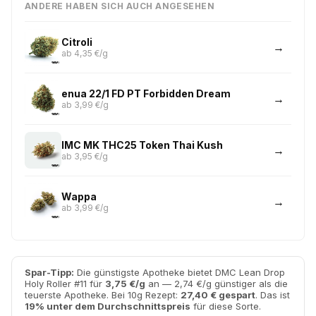
ANDERE HABEN SICH AUCH ANGESEHEN
Citroli
ab 4,35 €/g
enua 22/1 FD PT Forbidden Dream
ab 3,99 €/g
IMC MK THC25 Token Thai Kush
ab 3,95 €/g
Wappa
ab 3,99 €/g
Spar-Tipp:
Die günstigste Apotheke bietet DMC Lean Drop
Holy Roller #11 für
3,75 €/g
an — 2,74 €/g günstiger als die
teuerste Apotheke. Bei 10g Rezept:
27,40 € gespart
. Das ist
19% unter dem Durchschnittspreis
für diese Sorte.