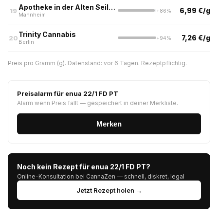
Apotheke in der Alten Seilerei
6,99 €/g
19
+86%
Mannheim
Trinity Cannabis
7,26 €/g
20
+94%
Berlin
Preis pro Gramm (g). Datenstand: vor 6 Tagen. Rezeptpflichtig.
Preisalarm für enua 22/1 FD PT
Alarm wenn Preis fällt — gespeichert in deiner Merkliste.
Merken
Noch kein Rezept für enua 22/1 FD PT?
Online-Konsultation bei CannaZen — schnell, diskret, legal
Jetzt Rezept holen →