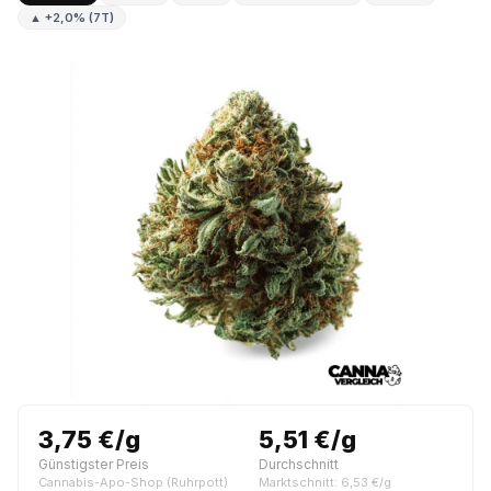
▲ +2,0% (7T)
3,75 €/g
5,51 €/g
Günstigster Preis
Durchschnitt
Cannabis-Apo-Shop (Ruhrpott)
Marktschnitt: 6,53 €/g