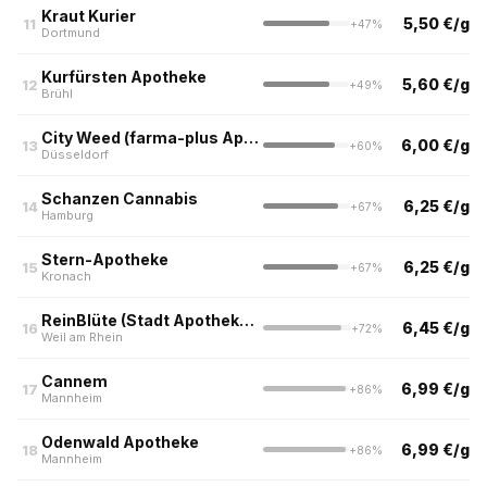
Kraut Kurier
5,50 €/g
11
+47%
Dortmund
Kurfürsten Apotheke
5,60 €/g
12
+49%
Brühl
City Weed (farma-plus Apotheke, Düsseldorf)
6,00 €/g
13
+60%
Düsseldorf
Schanzen Cannabis
6,25 €/g
14
+67%
Hamburg
Stern-Apotheke
6,25 €/g
15
+67%
Kronach
ReinBlüte (Stadt Apotheke, Weil am Rhein)
6,45 €/g
16
+72%
Weil am Rhein
Cannem
6,99 €/g
17
+86%
Mannheim
Odenwald Apotheke
6,99 €/g
18
+86%
Mannheim