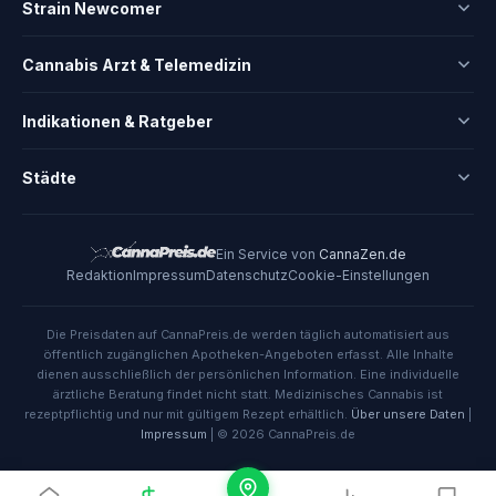
Strain Newcomer
Cannabis Arzt & Telemedizin
Indikationen & Ratgeber
Städte
Ein Service von
CannaZen.de
Redaktion
Impressum
Datenschutz
Cookie-Einstellungen
Die Preisdaten auf CannaPreis.de werden täglich automatisiert aus
öffentlich zugänglichen Apotheken-Angeboten erfasst. Alle Inhalte
dienen ausschließlich der persönlichen Information. Eine individuelle
ärztliche Beratung findet nicht statt. Medizinisches Cannabis ist
rezeptpflichtig und nur mit gültigem Rezept erhältlich.
Über unsere Daten
|
Impressum
| © 2026 CannaPreis.de