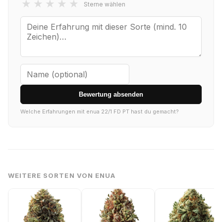
★
★
★
★
★
Sterne wählen
Bewertung absenden
Welche Erfahrungen mit enua 22/1 FD PT hast du gemacht?
WEITERE SORTEN VON ENUA