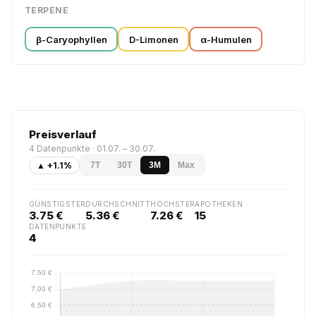
TERPENE
β-Caryophyllen
D-Limonen
α-Humulen
Preisverlauf
4 Datenpunkte · 01.07. – 30.07.
▲ +1.1%
7T
30T
3M
Max
GÜNSTIGSTER
DURCHSCHNITT
HÖCHSTER
APOTHEKEN
3.75 €
5.36 €
7.26 €
15
DATENPUNKTE
4