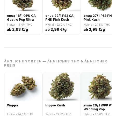
enua 18/1 GPU CA
enua 22/1 PS3 CA
enua 27/1 PS3 PNK
Gastro Pop Ultra
PNK Pink Kush
Pink Kush
Indica • 18,0% THC
Hybrid • 22,0% THC
Hybrid • 24,5% THC
ab 2,93 €/g
ab 2,99 €/g
ab 2,99 €/g
ÄHNLICHE SORTEN — ÄHNLICHES THC & ÄHNLICHER
PREIS
Wappa
Hippie Kush
enua 20/1 WPP PT
Wedding Pop
Indica • 24,0% THC
Sativa • 24,0% THC
Hybrid • 20,0% THC