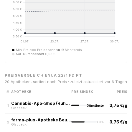
Min-Preis
Preisspanne
Ø Marktpreis
Nat. Durchschnitt 6,53 €
PREISVERGLEICH ENUA 22/1 FD PT
20 Apotheken, sortiert nach Preis · zuletzt aktualisiert vor 6 Tagen
#
APOTHEKE
PREISINDEX
PREIS
Cannabis-Apo-Shop (Ruhrpott)
3,75 €/g
1
Günstigste
Gladbeck
farma-plus-Apotheke Beuth in Gladbeck
3,75 €/g
2
+0%
Gladbeck