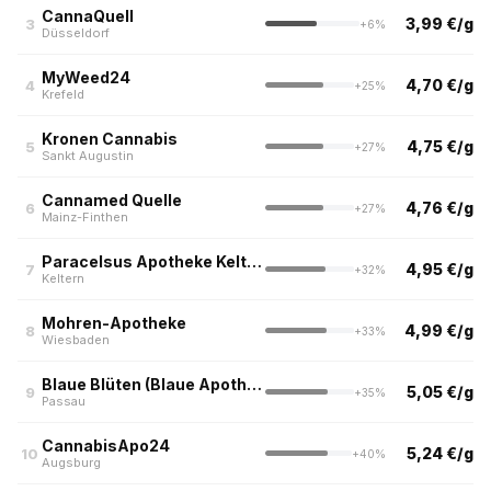
CannaQuell
3,99 €/g
3
+6%
Düsseldorf
MyWeed24
4,70 €/g
4
+25%
Krefeld
Kronen Cannabis
4,75 €/g
5
+27%
Sankt Augustin
Cannamed Quelle
4,76 €/g
6
+27%
Mainz-Finthen
Paracelsus Apotheke Keltern
4,95 €/g
7
+32%
Keltern
Mohren-Apotheke
4,99 €/g
8
+33%
Wiesbaden
Blaue Blüten (Blaue Apotheke)
5,05 €/g
9
+35%
Passau
CannabisApo24
5,24 €/g
10
+40%
Augsburg