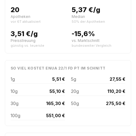
20
5,37 €/g
Apotheken
Median
vor 6T aktualisiert
50% der Apotheken
3,51 €/g
-15,6%
Preisstreuung
vs. Marktschnitt
günstig vs. teuerste
bundesweiter Vergleich
SO VIEL KOSTET ENUA 22/1 FD PT IM SCHNITT
1g
5,51 €
5g
27,55 €
10g
55,10 €
20g
110,20 €
30g
165,30 €
50g
275,50 €
100g
551,00 €