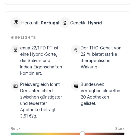
🌍
🧬
Herkunft:
Portugal
Genetik:
Hybrid
HIGHLIGHTS
enua 22/1 FD PT ist
Der THC-Gehalt von
🧬
💪
eine Hybrid-Sorte,
22 % bietet starke
die Sativa- und
therapeutische
Indica-Eigenschaften
Wirkung.
kombiniert.
Preisvergleich lohnt:
Bundesweit
💶
🏪
Der Unterschied
verfügbar: aktuell in
zwischen günstigster
20 Apotheken
und teuerster
gelistet.
Apotheke beträgt
3,51 €/g.
Relax
Stark