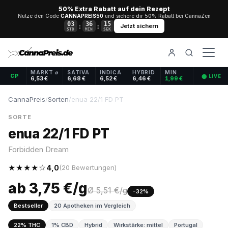
50% Extra Rabatt auf dein Rezept
Nutze den Code
CANNAPREIS50
und sichere dir 50% Rabatt bei CannaZen
03
36
14
:
:
Jetzt sichern
STD
MIN
SEK
MARKT ⌀
SATIVA
INDICA
HYBRID
MIN
CP
⬤ LIVE
6,53 €
6,68 €
6,52 €
6,46 €
1,99 €
CannaPreis
/
Sorten
/
enua 22/1 FD PT
SORTE
enua 22/1 FD PT
Forbidden Dream
★★★★☆
4,0
(20 Bewertungen)
ab 3,75 €/g
Ø 5,51 €/g
-32%
Bestseller
20 Apotheken im Vergleich
22% THC
1% CBD
Hybrid
Wirkstärke: mittel
Portugal