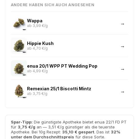
ANDERE HABEN SICH AUCH ANGESEHEN
Wappa
ab 3,99 €/g
Hippie Kush
ab 4,70 €/g
enua 20/1 WPP PT Wedding Pop
ab 4,99 €/g
Remexian 25/1 Biscotti Mintz
ab 3,75 €/g
Spar-Tipp:
Die günstigste Apotheke bietet enua 22/1 FD PT
für
3,75 €/g
an — 3,51 €/g günstiger als die teuerste
Apotheke. Bei 10g Rezept:
35,10 € gespart
. Das ist
32%
unter dem Durchschnittspreis
für diese Sorte.