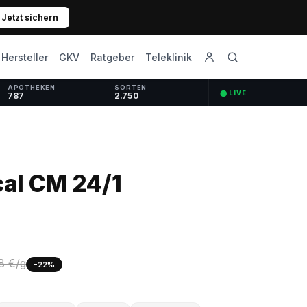
Jetzt sichern
GKV
Ratgeber
Hersteller
Teleklinik
APOTHEKEN
SORTEN
⬤ LIVE
787
2.750
al CM 24/1
8 €/g
-22%