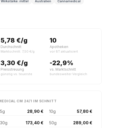
Wirkstärke: mittel
Australien
Cannamedical
5,78 €/g
10
Durchschnitt
Apotheken
Marktschnitt: 7,50 €/g
vor 8T aktualisiert
3,30 €/g
-22,9%
Preisstreuung
vs. Marktschnitt
günstig vs. teuerste
bundesweiter Vergleich
EDICAL CM 24/1 IM SCHNITT
5g
28,90 €
10g
57,80 €
30g
173,40 €
50g
289,00 €