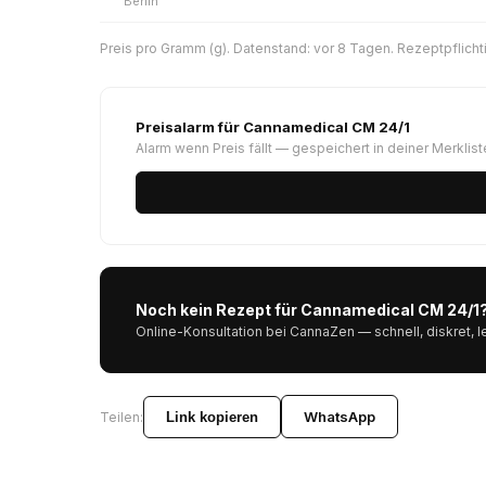
Berlin
Preis pro Gramm (g). Datenstand: vor 8 Tagen. Rezeptpflicht
Preisalarm für Cannamedical CM 24/1
Alarm wenn Preis fällt — gespeichert in deiner Merklist
Noch kein Rezept für Cannamedical CM 24/1
Online-Konsultation bei CannaZen — schnell, diskret, l
WhatsApp
Teilen:
Link kopieren