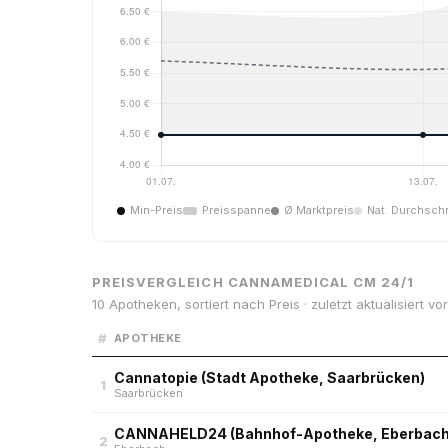
Min-Preis
Preisspanne
Ø Marktpreis
Nat. Durchschn
PREISVERGLEICH CANNAMEDICAL CM 24/1
10 Apotheken, sortiert nach Preis · zuletzt aktualisiert v
#
APOTHEKE
Cannatopie (Stadt Apotheke, Saarbrücken)
1
Saarbrücken
CANNAHELD24 (Bahnhof-Apotheke, Eberbach
2