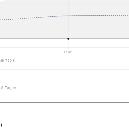
itt 7,50 €
or 8 Tagen
)