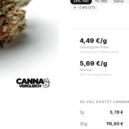
24% THC
1% CBD
Sativa
▼ -7,4% (7T)
4,49 €/g
Günstigster Preis
Cannatopie (Stadt Apotheke, Saarbrücken)
5,69 €/g
Median
50% der Apotheken
SO VIEL KOSTET CANNAM
1g
5,78 €
20g
115,60 €