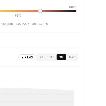
Stark
69%
reisdaten: 14.02.2026 – 30.07.2026
▲ +1.4%
7T
30T
3M
Max