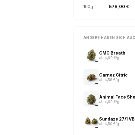
100g
578,00 €
ANDERE HABEN SICH AU
GMO Breath
ab 4,99 €/g
Carnez Citric
ab 4,58 €/g
Animal Face She
ab 4,99 €/g
Sundaze 27/1 VB
ab 4,50 €/g