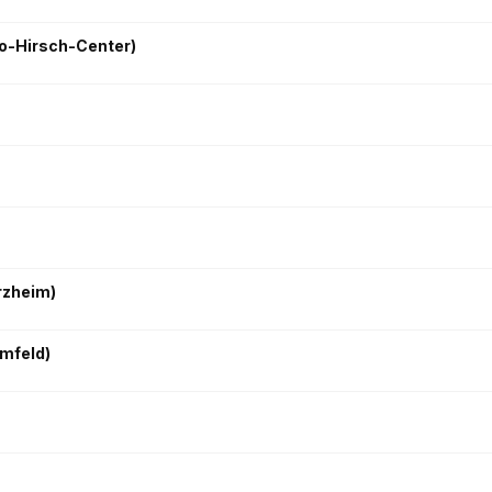
o-Hirsch-Center)
rzheim)
mfeld)