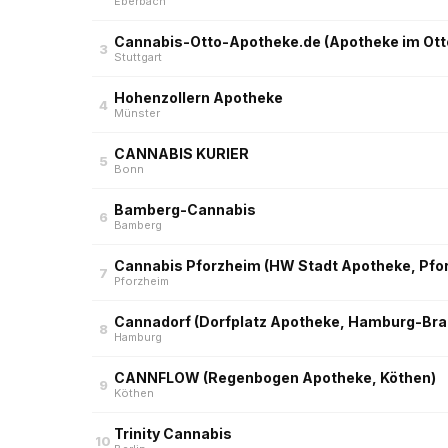
Eberbach
Cannabis-Otto-Apotheke.de (Apotheke im Ott
3
Stuttgart
Hohenzollern Apotheke
4
Münster
CANNABIS KURIER
5
Bonn
Bamberg-Cannabis
6
Bamberg
Cannabis Pforzheim (HW Stadt Apotheke, Pfo
7
Pforzheim
Cannadorf (Dorfplatz Apotheke, Hamburg-Bra
8
Hamburg
CANNFLOW (Regenbogen Apotheke, Köthen)
9
Köthen
Trinity Cannabis
10