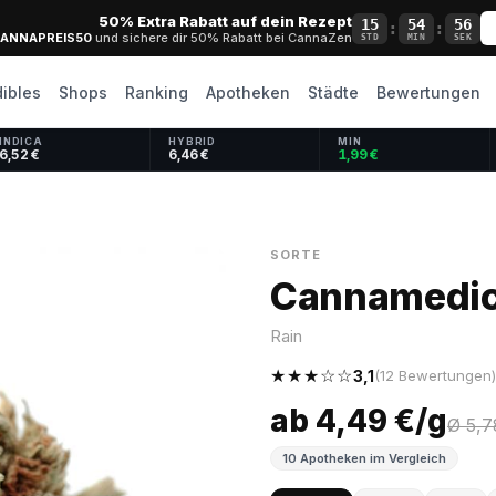
50% Extra Rabatt auf dein Rezept
15
54
56
:
:
ANNAPREIS50
und sichere dir 50% Rabatt bei CannaZen
STD
MIN
SEK
dibles
Shops
Ranking
Apotheken
Städte
Bewertungen
INDICA
HYBRID
MIN
6,52 €
6,46 €
1,99 €
SORTE
Cannamedic
Rain
★★★☆☆
3,1
(12 Bewertungen)
ab 4,49 €/g
Ø 5,7
10 Apotheken im Vergleich