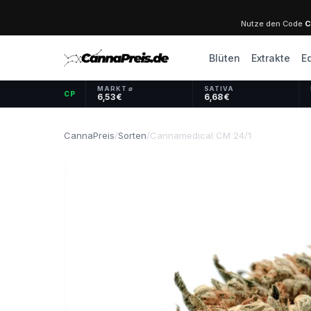
Nutze den Code
C
Blüten
Extrakte
E
MARKT ⌀
SATIVA
CP
6,53 €
6,68 €
CannaPreis
/
Sorten
/
Cannamedical CM 24/1