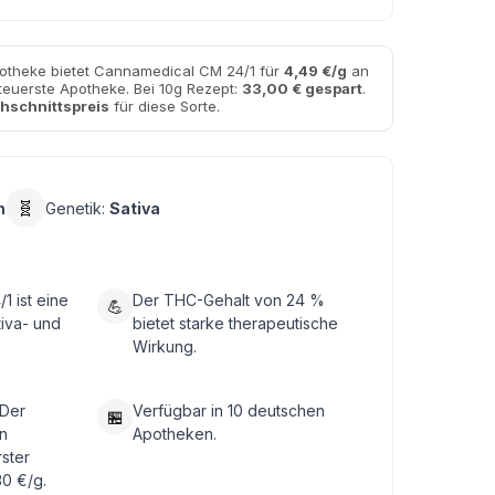
otheke bietet Cannamedical CM 24/1 für
4,49 €/g
an
 teuerste Apotheke. Bei 10g Rezept:
33,00 € gespart
.
hschnittspreis
für diese Sorte.
🧬
n
Genetik:
Sativa
 ist eine
Der THC-Gehalt von 24 %
💪
tiva- und
bietet starke therapeutische
Wirkung.
 Der
Verfügbar in 10 deutschen
🏪
n
Apotheken.
rster
30 €/g.