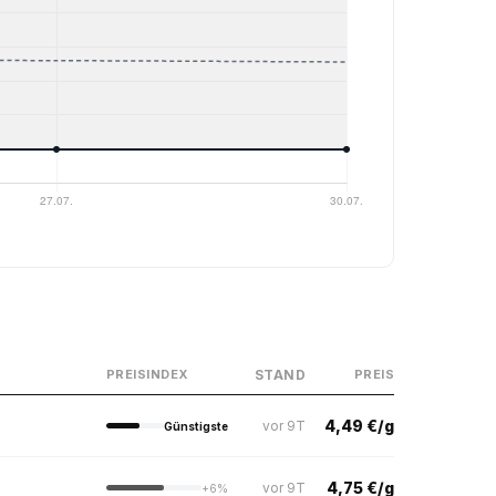
STAND
PREISINDEX
PREIS
4,49 €/g
vor 9T
Günstigste
4,75 €/g
vor 9T
+6%