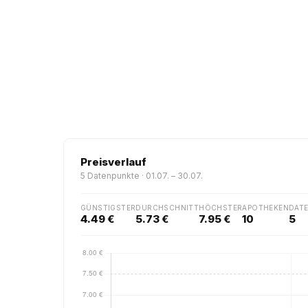
Preisverlauf
5 Datenpunkte · 01.07. – 30.07.
GÜNSTIGSTER
DURCHSCHNITT
HÖCHSTER
APOTHEKEN
DAT
4.49 €
5.73 €
7.95 €
10
5