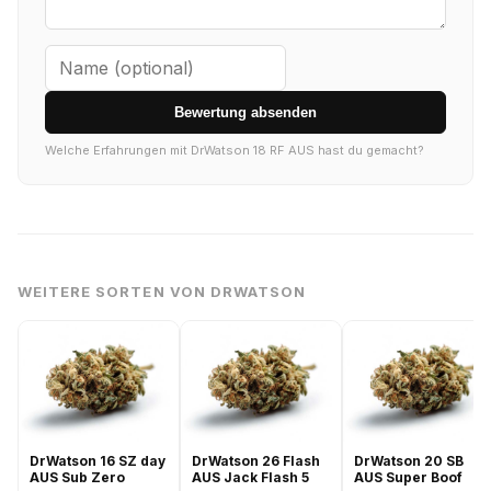
Bewertung absenden
Welche Erfahrungen mit DrWatson 18 RF AUS hast du gemacht?
WEITERE SORTEN VON DRWATSON
DrWatson 16 SZ day
DrWatson 26 Flash
DrWatson 20 SB
AUS Sub Zero
AUS Jack Flash 5
AUS Super Boof