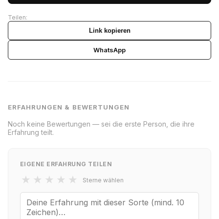
Teilen:
Link kopieren
WhatsApp
ERFAHRUNGEN & BEWERTUNGEN
Noch keine Bewertungen — sei die erste Person, die ihre
Erfahrung teilt.
EIGENE ERFAHRUNG TEILEN
★
★
★
★
★
Sterne wählen