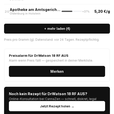
Apotheke am Amtsgericht (aktuell nur Abholung)
5,20 €/g
20
+37%
Oldenburg in Holstein
+ mehr laden (4)
Preis pro Gramm (g). Datenstand: vor 24 Tagen. Rezeptpflichtig.
Preisalarm für DrWatson 18 RF AUS
Alarm wenn Preis fällt — gespeichert in deiner Merkliste.
Merken
Noch kein Rezept für DrWatson 18 RF AUS?
Online-Konsultation bei CannaZen — schnell, diskret, legal
Jetzt Rezept holen →