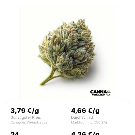
3,79 €/g
4,66 €/g
Günstigster Preis
Durchschnitt
Cannabis Weinstrasse
Marktschnitt: 7,50 €/g
24
4,26 €/g