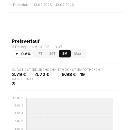
• Preisdaten: 13.02.2026 – 13.07.2026
Preisverlauf
3 Datenpunkte · 01.07. – 13.07.
▼ -0.6%
7T
30T
3M
Max
GÜNSTIGSTER
DURCHSCHNITT
HÖCHSTER
APOTHEKEN
3.79 €
4.72 €
9.98 €
19
DATENPUNKTE
3