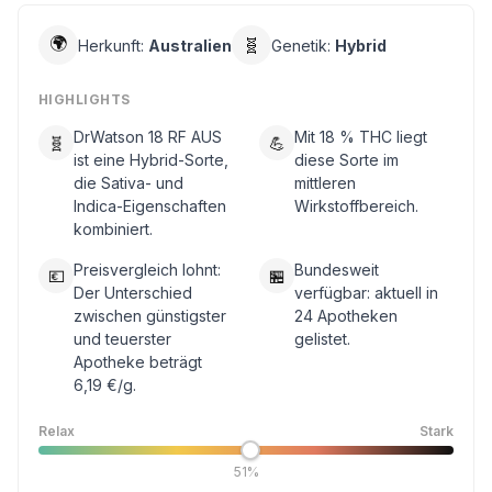
🌍
🧬
Herkunft:
Australien
Genetik:
Hybrid
HIGHLIGHTS
DrWatson 18 RF AUS
Mit 18 % THC liegt
🧬
💪
ist eine Hybrid-Sorte,
diese Sorte im
die Sativa- und
mittleren
Indica-Eigenschaften
Wirkstoffbereich.
kombiniert.
Preisvergleich lohnt:
Bundesweit
💶
🏪
Der Unterschied
verfügbar: aktuell in
zwischen günstigster
24 Apotheken
und teuerster
gelistet.
Apotheke beträgt
6,19 €/g.
Relax
Stark
51%