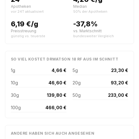
Apotheken
Median
vor 24T aktualisiert
50% der Apotheken
6,19 €/g
-37,8%
Preisstreuung
vs. Marktschnitt
günstig vs. teuerste
bundesweiter Vergleich
SO VIEL KOSTET DRWATSON 18 RF AUS IM SCHNITT
1g
4,66 €
5g
23,30 €
10g
46,60 €
20g
93,20 €
30g
139,80 €
50g
233,00 €
100g
466,00 €
ANDERE HABEN SICH AUCH ANGESEHEN