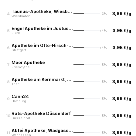
Taunus-Apotheke, Wiesbaden
3,89 €/g
4
+3%
Wiesbaden
Engel Apotheke im Justus Liebig Center
3,95 €/g
5
+4%
Fulda
Apotheke im Otto-Hirsch-Center
3,95 €/g
6
+4%
Stuttgart
Moor Apotheke
3,98 €/g
7
+5%
Friesoythe
Apotheke am Kornmarkt, Trier
3,99 €/g
8
+5%
Trier
Cann24
3,99 €/g
9
+5%
Hamburg
Rats-Apotheke Düsseldorf
3,99 €/g
10
+5%
Düsseldorf
Abtei Apotheke, Wadgassen
3,99 €/g
11
+5%
Wadgassen