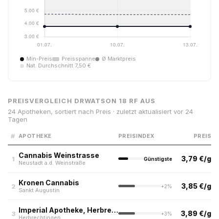
Min-Preis
Preisspanne
Ø Marktpreis
Nat. Durchschnitt 7,50 €
PREISVERGLEICH DRWATSON 18 RF AUS
24 Apotheken, sortiert nach Preis · zuletzt aktualisiert vor 24
Tagen
#
APOTHEKE
PREISINDEX
PREIS
Cannabis Weinstrasse
3,79 €/g
1
Günstigste
Neustadt a.d. Weinstraße
Kronen Cannabis
3,85 €/g
2
+2%
Sankt Augustin
Imperial Apotheke, Herbrechtingen
3,89 €/g
3
+3%
Herbrechtingen