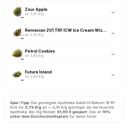
Zour Apple
ab 3,85 €/g
Remexian 21/1 TRF ICW Ice Cream Wizard
ab 4,45 €/g
Petrol Cookies
ab 3,85 €/g
Future Island
ab 3,88 €/g
Spar-Tipp:
Die günstigste Apotheke bietet DrWatson 18 RF
AUS für
3,79 €/g
an — 6,19 €/g günstiger als die teuerste
Apotheke. Bei 10g Rezept:
61,90 € gespart
. Das ist
19%
unter dem Durchschnittspreis
für diese Sorte.