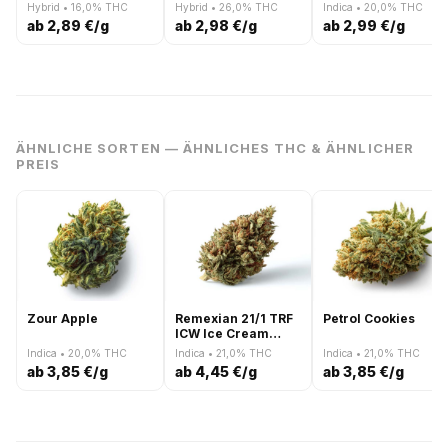
Hybrid • 16,0% THC
Hybrid • 26,0% THC
Indica • 20,0% THC
ab 2,89 €/g
ab 2,98 €/g
ab 2,99 €/g
ÄHNLICHE SORTEN — ÄHNLICHES THC & ÄHNLICHER
PREIS
Zour Apple
Remexian 21/1 TRF
Petrol Cookies
ICW Ice Cream
Wizard
Indica • 20,0% THC
Indica • 21,0% THC
Indica • 21,0% THC
ab 3,85 €/g
ab 4,45 €/g
ab 3,85 €/g