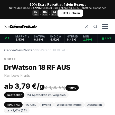
50% Extra Rabatt auf dein Rezept
Nutze den Code
CANNAPREIS50
und sichere dir 50% Rabatt bei CannaZen
07
06
13
:
:
Jetzt sichern
STD
MIN
SEK
MARKT ⌀
SATIVA
INDICA
HYBRID
MIN
CP
⬤ LIVE
6,53 €
6,68 €
6,52 €
6,46 €
1,99 €
CannaPreis
/
Sorten
/
DrWatson 18 RF AUS
SORTE
DrWatson 18 RF AUS
Rainbow Fruits
ab 3,79 €/g
Ø 4,66 €/g
-19%
Bestseller
24 Apotheken im Vergleich
18% THC
1% CBD
Hybrid
Wirkstärke: mittel
Australien
▲ +2,0% (7T)