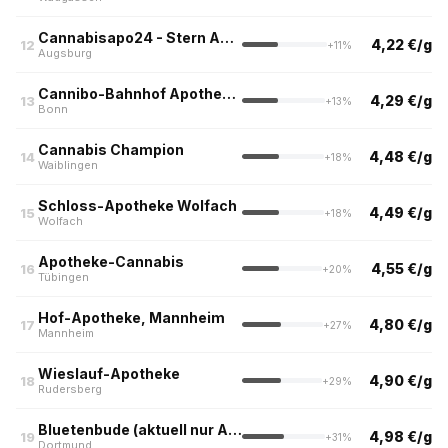
Cannabisapo24 - Stern Apotheke Augsburg
4,22 €/g
12
+11%
Augsburg
Cannibo-Bahnhof Apotheke Bonn
4,29 €/g
13
+13%
Bonn
Cannabis Champion
4,48 €/g
14
+18%
Waiblingen
Schloss-Apotheke Wolfach
4,49 €/g
15
+18%
Wolfach
Apotheke-Cannabis
4,55 €/g
16
+20%
Tübingen
Hof-Apotheke, Mannheim
4,80 €/g
17
+27%
Mannheim
Wieslauf-Apotheke
4,90 €/g
18
+29%
Rudersberg
Bluetenbude (aktuell nur Abholung kein Versand)
4,98 €/g
19
+31%
Dortmund