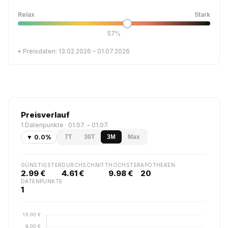
Relax
Stark
57%
• Preisdaten: 13.02.2026 – 01.07.2026
Preisverlauf
1 Datenpunkte · 01.07. – 01.07.
▼ 0.0%
7T
30T
3M
Max
GÜNSTIGSTER
DURCHSCHNITT
HÖCHSTER
APOTHEKEN
2.99 €
4.61 €
9.98 €
20
DATENPUNKTE
1