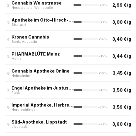
Cannabis Weinstrasse
2,99 €/g
2
+0%
Neustadt a.d. Weinstraße
Apotheke im Otto-Hirsch-Center
3,00 €/g
3
+1%
Stuttgart
Kronen Cannabis
3,40 €/g
4
+14%
Sankt Augustin
PHARMABLÜTE Mainz
3,44 €/g
5
+15%
Mainz
Cannabis Apotheke Online
3,45 €/g
6
+16%
Heimsheim
Engel Apotheke im Justus Liebig Center
3,50 €/g
7
+17%
Fulda
Imperial Apotheke, Herbrechtingen
3,59 €/g
8
+20%
Herbrechtingen
Süd-Apotheke, Lippstadt
3,60 €/g
9
+21%
Lippstadt