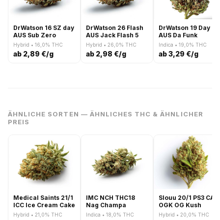
DrWatson 16 SZ day
DrWatson 26 Flash
DrWatson 19 Day DF
AUS Sub Zero
AUS Jack Flash 5
AUS Da Funk
Hybrid • 16,0% THC
Hybrid • 26,0% THC
Indica • 19,0% THC
ab 2,89 €/g
ab 2,98 €/g
ab 3,29 €/g
ÄHNLICHE SORTEN — ÄHNLICHES THC & ÄHNLICHER
PREIS
Medical Saints 21/1
IMC NCH THC18
Slouu 20/1 PS3 CA
ICC Ice Cream Cake
Nag Champa
OGK OG Kush
Hybrid • 21,0% THC
Indica • 18,0% THC
Hybrid • 20,0% THC