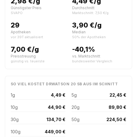
2,98 €/g
4,49 €/g
Günstigster Preis
Durchschnitt
SVAPO
Marktschnitt: 7,50 €/g
29
3,90 €/g
Apotheken
Median
vor 39T aktualisiert
50% der Apotheken
7,00 €/g
-40,1%
Preisstreuung
vs. Marktschnitt
günstig vs. teuerste
bundesweiter Vergleich
SO VIEL KOSTET DRWATSON 20 SB AUS IM SCHNITT
1g
4,49 €
5g
22,45 €
10g
44,90 €
20g
89,80 €
30g
134,70 €
50g
224,50 €
100g
449,00 €