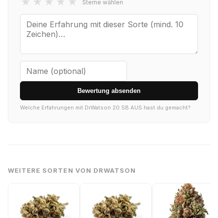
★
★
★
★
★
Sterne wählen
Bewertung absenden
Welche Erfahrungen mit DrWatson 20 SB AUS hast du gemacht?
WEITERE SORTEN VON DRWATSON