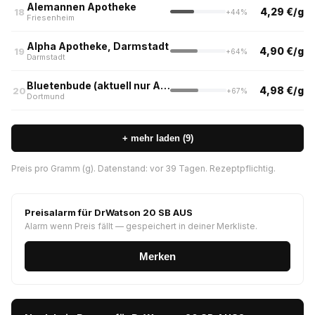
Alemannen Apotheke
4,29 €/g
18
+44%
Friesenheim
Alpha Apotheke, Darmstadt
4,90 €/g
19
+64%
Darmstadt
Bluetenbude (aktuell nur Abholung kein Versand)
4,98 €/g
20
+67%
Dortmund
+ mehr laden (9)
Preis pro Gramm (g). Datenstand: vor 39 Tagen. Rezeptpflichtig.
Preisalarm für DrWatson 20 SB AUS
Alarm wenn Preis fällt — gespeichert in deiner Merkliste.
Merken