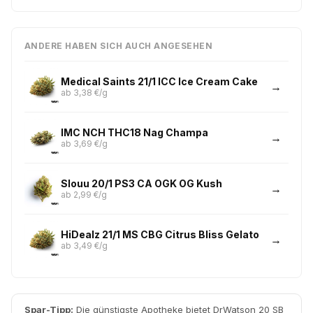
ANDERE HABEN SICH AUCH ANGESEHEN
Medical Saints 21/1 ICC Ice Cream Cake
ab 3,38 €/g
IMC NCH THC18 Nag Champa
ab 3,69 €/g
Slouu 20/1 PS3 CA OGK OG Kush
ab 2,99 €/g
HiDealz 21/1 MS CBG Citrus Bliss Gelato
ab 3,49 €/g
Spar-Tipp:
Die günstigste Apotheke bietet DrWatson 20 SB