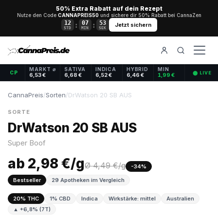
50% Extra Rabatt auf dein Rezept
Nutze den Code
CANNAPREIS50
und sichere dir 50% Rabatt bei CannaZen
12
07
53
:
:
Jetzt sichern
STD
MIN
SEK
MARKT ⌀
SATIVA
INDICA
HYBRID
MIN
CP
⬤ LIVE
6,53 €
6,68 €
6,52 €
6,46 €
1,99 €
CannaPreis
/
Sorten
/
DrWatson 20 SB AUS
SORTE
DrWatson 20 SB AUS
Super Boof
ab 2,98 €/g
Ø 4,49 €/g
-34%
Bestseller
29 Apotheken im Vergleich
20% THC
1% CBD
Indica
Wirkstärke: mittel
Australien
▲ +6,8% (7T)