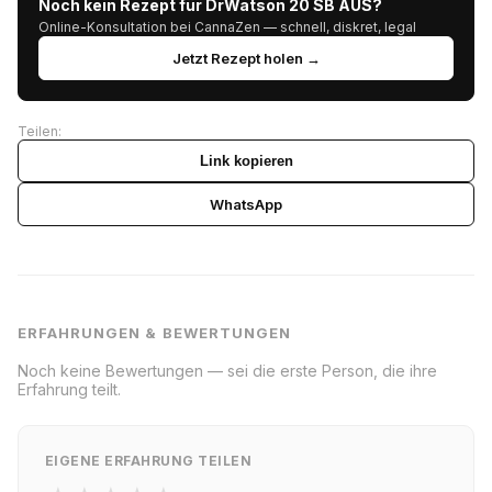
Noch kein Rezept für DrWatson 20 SB AUS?
Online-Konsultation bei CannaZen — schnell, diskret, legal
Jetzt Rezept holen →
Teilen:
Link kopieren
WhatsApp
ERFAHRUNGEN & BEWERTUNGEN
Noch keine Bewertungen — sei die erste Person, die ihre
Erfahrung teilt.
EIGENE ERFAHRUNG TEILEN