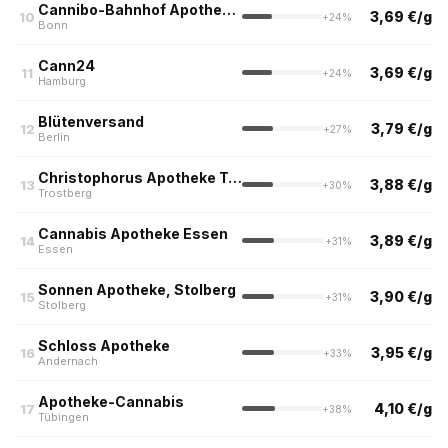
Cannibo-Bahnhof Apotheke Bonn
3,69 €/g
10
+24%
Bonn
Cann24
3,69 €/g
11
+24%
Hamburg
Blütenversand
3,79 €/g
12
+27%
Berlin
Christophorus Apotheke Trostberg
3,88 €/g
13
+30%
Trostberg
Cannabis Apotheke Essen
3,89 €/g
14
+31%
Essen
Sonnen Apotheke, Stolberg
3,90 €/g
15
+31%
Stolberg
Schloss Apotheke
3,95 €/g
16
+33%
Andernach
Apotheke-Cannabis
4,10 €/g
17
+38%
Tübingen