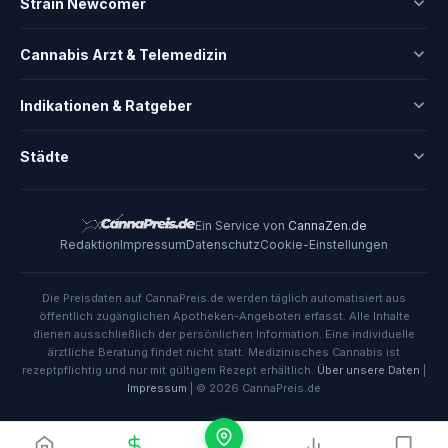
Strain Newcomer
Cannabis Arzt & Telemedizin
Indikationen & Ratgeber
Städte
Ein Service von
CannaZen.de
Redaktion
Impressum
Datenschutz
Cookie-Einstellungen
Die Preisdaten auf CannaPreis.de werden täglich automatisiert aus
öffentlich zugänglichen Apotheken-Angeboten erfasst. Alle Inhalte
dienen ausschließlich der persönlichen Information. Eine individuelle
ärztliche Beratung findet nicht statt. Medizinisches Cannabis ist
rezeptpflichtig und nur mit gültigem Rezept erhältlich.
Über unsere Daten
|
Impressum
| © 2026 CannaPreis.de