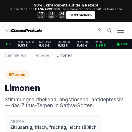
50% Extra Rabatt auf dein Rezept
Nutze den Code
CANNAPREIS50
und sichere dir 50% Rabatt bei CannaZen
17
41
24
:
:
Jetzt sichern
STD
MIN
SEK
MARKT ⌀
SATIVA
INDICA
HYBRID
MIN
CP
⬤ LIVE
6,53 €
6,68 €
6,52 €
6,46 €
1,99 €
CannaPreis
›
Terpene
›
Limonen
Terpen
Limonen
Stimmungsaufhellend, angstlösend, antidepressiv
— das Zitrus-Terpen in Sativa-Sorten
AROMA
Zitrusartig, frisch, fruchtig, leicht süßlich