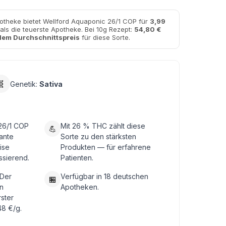
otheke bietet Wellford Aquaponic 26/1 COP für
3,99
als die teuerste Apotheke. Bei 10g Rezept:
54,80 €
dem Durchschnittspreis
für diese Sorte.
🧬
Genetik:
Sativa
26/1 COP
Mit 26 % THC zählt diese
💪
nante
Sorte zu den stärksten
ise
Produkten — für erfahrene
ssierend.
Patienten.
 Der
Verfügbar in 18 deutschen
🏪
n
Apotheken.
rster
48 €/g.