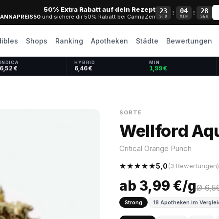
50% Extra Rabatt auf dein Rezept
23
04
27
:
:
ANNAPREIS50
und sichere dir 50% Rabatt bei CannaZen
STD
MIN
SEK
dibles
Shops
Ranking
Apotheken
Städte
Bewertungen
INDICA
HYBRID
MIN
6,52 €
6,46 €
1,99 €
SORTE
Wellford Aq
Critical Orange Punch
★★★★★
5,0
(3 Bewertungen)
ab 3,99 €/g
Ø 6,5
Strong
18 Apotheken im Vergle