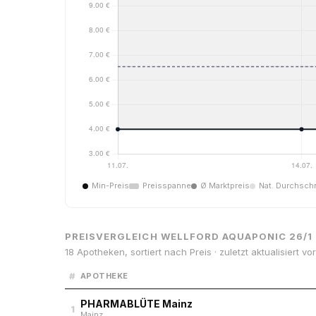
Min-Preis
Preisspanne
Ø Marktpreis
Nat. Durchschn
PREISVERGLEICH WELLFORD AQUAPONIC 26/1
18 Apotheken, sortiert nach Preis · zuletzt aktualisiert v
#
APOTHEKE
PHARMABLÜTE Mainz
1
Mainz