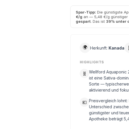
Spar-Tipp:
Die günstigste Ap
€/g
an — 5,48 €/g günstiger 
gespart
. Das ist
39% unter 
🌍
Herkunft:
Kanada
HIGHLIGHTS
Wellford Aquaponic 
🧬
ist eine Sativa-domi
Sorte — typischerwe
aktivierend und foku
Preisvergleich lohnt:
💶
Unterschied zwische
günstigster und teue
Apotheke beträgt 5,