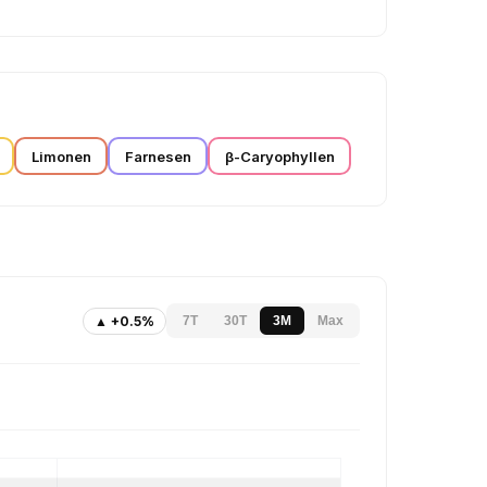
Limonen
Farnesen
β-Caryophyllen
▲ +0.5%
7T
30T
3M
Max