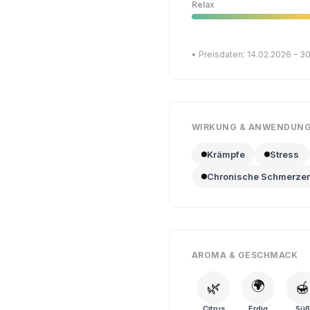
Relax
• Preisdaten: 14.02.2026 – 3
WIRKUNG & ANWENDUN
Krämpfe
Stress
Chronische Schmerze
AROMA & GESCHMACK
🌍
🌿
🍯
Citrus
Erdig
Süß