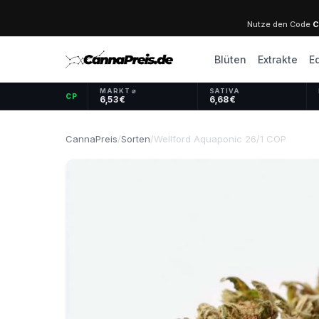
Nutze den Code
C
Blüten
Extrakte
E
MARKT ⌀
SATIVA
CP
6,53 €
6,68 €
CannaPreis
/
Sorten
/
Wellford Aquaponic 26/1 COP