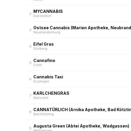
MYCANNABIS
2
Düsseldorf
Ostsee Cannabis (Marien Apotheke, Neubran
3
Neubrandenburg
Eifel Gras
4
Stolberg
Cannafino
5
Fürth
Cannabis Taxi
6
Esslingen
KARLCHENGRAS
7
Karlsruhe
CANNATÜRLICH (Arnika Apotheke, Bad Kötzti
8
Bad Kötzting
Augusta Green (Abtei Apotheke, Wadgassen)
9
Wadgassen