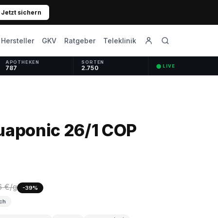
Jetzt sichern
GKV
Ratgeber
Hersteller
Teleklinik
APOTHEKEN
SORTEN
⬤ LIVE
787
2.750
uaponic 26/1 COP
6 €/g
-39%
ich