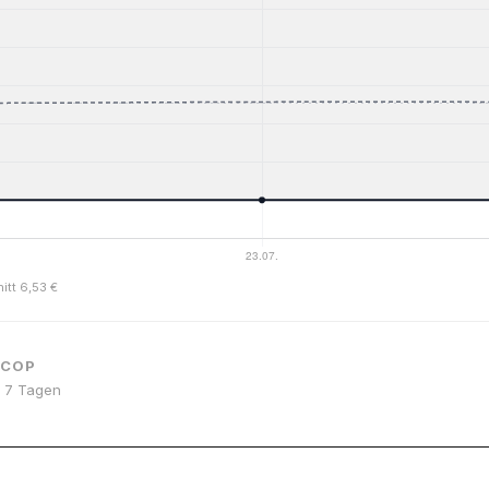
itt 6,53 €
 COP
or 7 Tagen