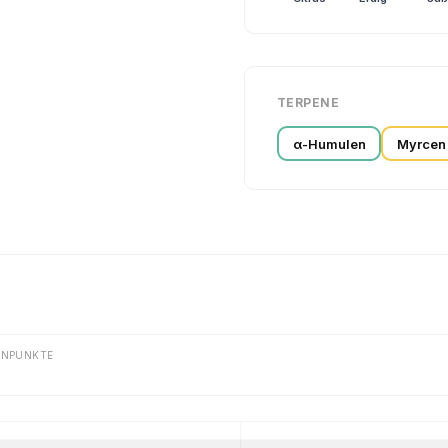
TERPENE
α-Humulen
Myrcen
ENPUNKTE