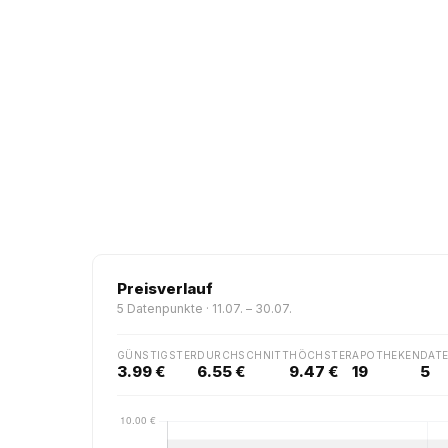
Preisverlauf
5 Datenpunkte · 11.07. – 30.07.
GÜNSTIGSTER
DURCHSCHNITT
HÖCHSTER
APOTHEKEN
DAT
3.99 €
6.55 €
9.47 €
19
5