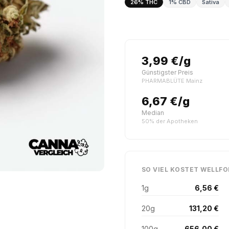
26% THC
1% CBD
Sativa
3,99 €/g
Günstigster Preis
PHARMABLÜTE Mainz
6,67 €/g
Median
50% der Apotheken
SO VIEL KOSTET WELLFO
1g
6,56 €
20g
131,20 €
100g
656,00 €