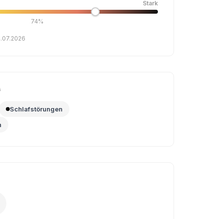
Stark
74%
0.07.2026
G
Schlafstörungen
n