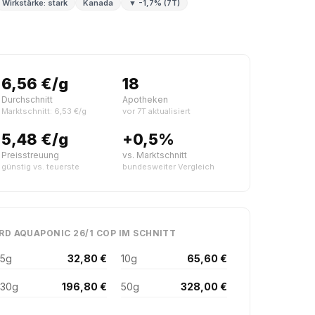
Wirkstärke: stark
Kanada
▼ -1,7% (7T)
6,56 €/g
18
Durchschnitt
Apotheken
Marktschnitt: 6,53 €/g
vor 7T aktualisiert
5,48 €/g
+0,5%
Preisstreuung
vs. Marktschnitt
günstig vs. teuerste
bundesweiter Vergleich
RD AQUAPONIC 26/1 COP IM SCHNITT
5g
32,80 €
10g
65,60 €
30g
196,80 €
50g
328,00 €