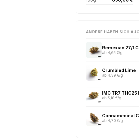
ANDERE HABEN SICH AU
Remexian 27/1 
ab 4,65 €/g
Crumbled Lime
ab 4,39 €/g
IMC TR7 THC25 
ab 5,18 €/g
ab 4,70 €/g