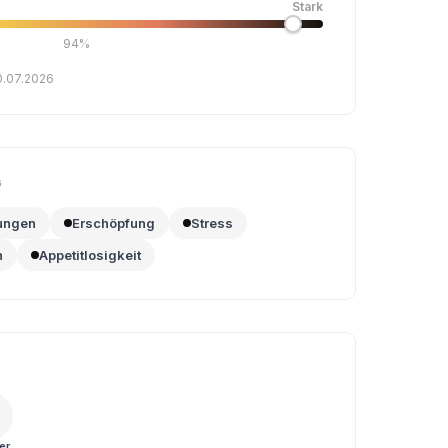
Stark
94%
0.07.2026
G
ungen
Erschöpfung
Stress
n
Appetitlosigkeit
er