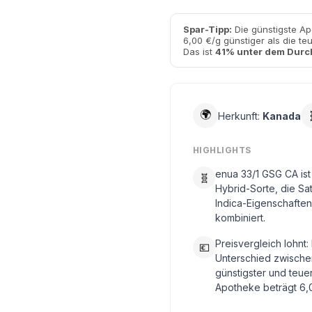
Spar-Tipp:
Die günstigste Ap
6,00 €/g günstiger als die te
Das ist
41% unter dem Durc
🌍
Herkunft:
Kanada
HIGHLIGHTS
enua 33/1 GSG CA ist
🧬
Hybrid-Sorte, die Sa
Indica-Eigenschaften
kombiniert.
Preisvergleich lohnt:
💶
Unterschied zwische
günstigster und teue
Apotheke beträgt 6,