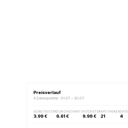
Preisverlauf
4 Datenpunkte · 01.07. – 30.07.
GÜNSTIGSTER
DURCHSCHNITT
HÖCHSTER
APOTHEKEN
DAT
3.99 €
6.61 €
9.99 €
21
4