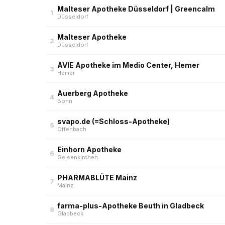
Malteser Apotheke Düsseldorf | Greencalm
1
Düsseldorf
Malteser Apotheke
2
Düsseldorf
AVIE Apotheke im Medio Center, Hemer
3
Hemer
Auerberg Apotheke
4
Bonn
svapo.de (=Schloss-Apotheke)
5
Offenbach
Einhorn Apotheke
6
Gelsenkirchen
PHARMABLÜTE Mainz
7
Mainz
farma-plus-Apotheke Beuth in Gladbeck
8
Gladbeck