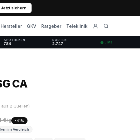
Jetzt sichern
GKV
Ratgeber
Hersteller
Teleklinik
APOTHEKEN
SORTEN
⬤ LIVE
784
2.747
SG CA
aus 2 Quellen)
4 €/g
-41%
ken im Vergleich