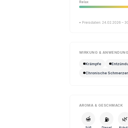
Relax
• Preisdaten: 24.02.2026 – 3
WIRKUNG & ANWENDUN
Krämpfe
Entzünd
Chronische Schmerze
AROMA & GESCHMACK
🍯
🌿
⛽
Süß
Diesel
Kräut