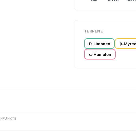
TERPENE
D-Limonen
β-Myrc
α-Humulen
ENPUNKTE