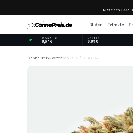
Nutze den Code
C
Blüten
Extrakte
E
MARKT ⌀
SATIVA
CP
6,54 €
6,69 €
CannaPreis
/
Sorten
/
enua 33/1 GSG CA