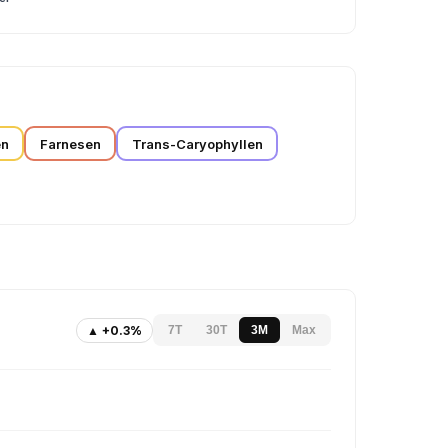
en
Farnesen
Trans-Caryophyllen
▲ +0.3%
7T
30T
3M
Max