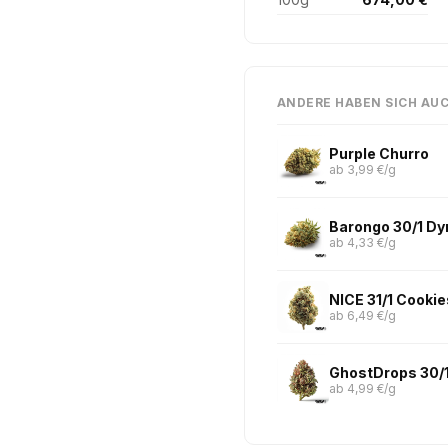
ANDERE HABEN SICH AU
Purple Churro
ab 3,99 €/g
Barongo 30/1 D
ab 4,33 €/g
NICE 31/1 Cooki
ab 6,49 €/g
GhostDrops 30/
ab 4,99 €/g