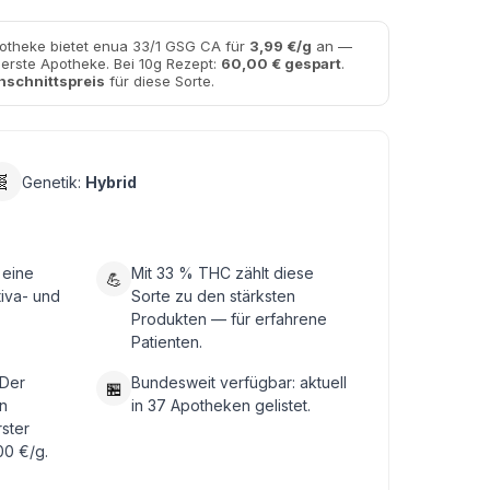
otheke bietet enua 33/1 GSG CA für
3,99 €/g
an —
uerste Apotheke. Bei 10g Rezept:
60,00 € gespart
.
hschnittspreis
für diese Sorte.
🧬
Genetik:
Hybrid
 eine
Mit 33 % THC zählt diese
💪
tiva- und
Sorte zu den stärksten
Produkten — für erfahrene
Patienten.
 Der
Bundesweit verfügbar: aktuell
🏪
n
in 37 Apotheken gelistet.
rster
00 €/g.