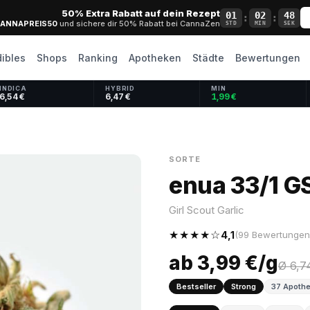
50% Extra Rabatt auf dein Rezept
01
02
47
:
:
ANNAPREIS50
und sichere dir 50% Rabatt bei CannaZen
STD
MIN
SEK
dibles
Shops
Ranking
Apotheken
Städte
Bewertungen
INDICA
HYBRID
MIN
6,54 €
6,47 €
1,99 €
SORTE
enua 33/1 G
Girl Scout Garlic
★★★★☆
4,1
(99 Bewertungen 
ab 3,99 €/g
Ø 6,7
Bestseller
Strong
37 Apothe