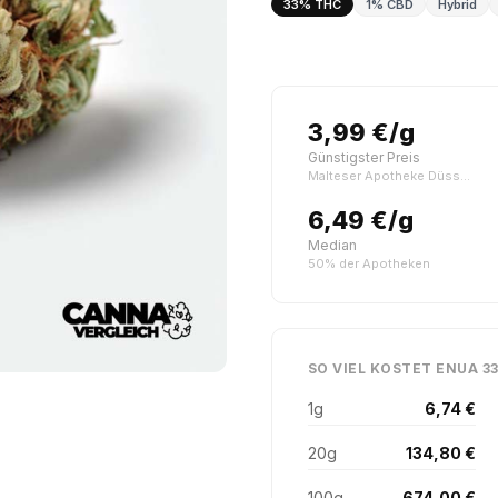
33% THC
1% CBD
Hybrid
3,99 €/g
Günstigster Preis
Malteser Apotheke Düsseldorf | Greencalm
6,49 €/g
Median
50% der Apotheken
SO VIEL KOSTET ENUA 33
1g
6,74 €
20g
134,80 €
100g
674,00 €